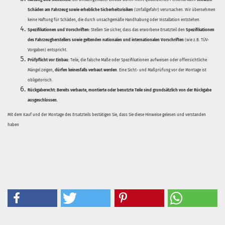
Schäden am Fahrzeug sowie erhebliche Sicherheitsrisiken
(Unfallgefahr) verursachen. Wir übernehmen
keine Haftung für Schäden, die durch unsachgemäße Handhabung oder Installation entstehen.
Spezifikationen und Vorschriften:
Stellen Sie sicher, dass das erworbene Ersatzteil den
Spezifikationen
des Fahrzeugherstellers sowie geltenden nationalen und internationalen Vorschriften
(wie z.B. TÜV-
Vorgaben) entspricht.
Prüfpflicht vor Einbau:
Teile, die falsche Maße oder Spezifikationen aufweisen oder offensichtliche
Mängel zeigen,
dürfen keinesfalls verbaut werden
. Eine Sicht- und Maßprüfung vor der Montage ist
obligatorisch.
Rückgaberecht:
Bereits verbaute, montierte oder benutzte Teile sind grundsätzlich von der Rückgabe
ausgeschlossen.
Mit dem Kauf und der Montage des Ersatzteils bestätigen Sie, dass Sie diese Hinweise gelesen und verstanden
haben