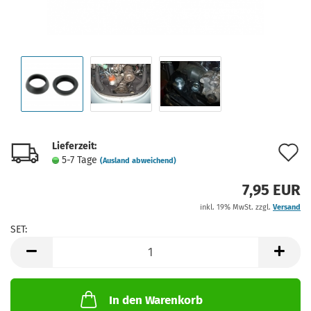
Lieferzeit:
A
5-7 Tage
(Ausland abweichend)
d
7,95 EUR
M
inkl. 19% MwSt. zzgl.
Versand
SET:
SET
In den Warenkorb