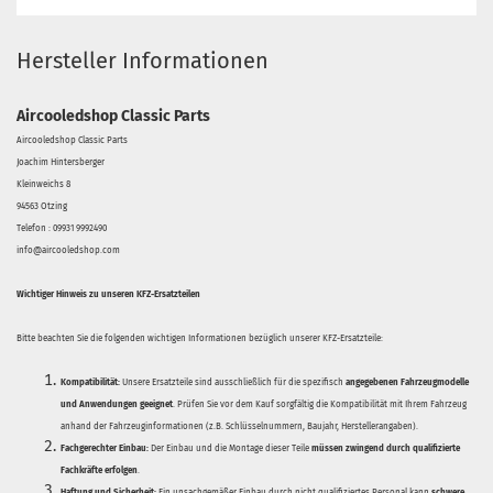
Hersteller Informationen
Aircooledshop Classic Parts
Aircooledshop Classic Parts
Joachim Hintersberger
Kleinweichs 8
94563 Otzing
Telefon : 09931 9992490
info@aircooledshop.com
Wichtiger Hinweis zu unseren KFZ-Ersatzteilen
Bitte beachten Sie die folgenden wichtigen Informationen bezüglich unserer KFZ-Ersatzteile:
Kompatibilität:
Unsere Ersatzteile sind ausschließlich für die spezifisch
angegebenen Fahrzeugmodelle
und Anwendungen geeignet
. Prüfen Sie vor dem Kauf sorgfältig die Kompatibilität mit Ihrem Fahrzeug
anhand der Fahrzeuginformationen (z.B. Schlüsselnummern, Baujahr, Herstellerangaben).
Fachgerechter Einbau:
Der Einbau und die Montage dieser Teile
müssen zwingend durch qualifizierte
Fachkräfte erfolgen
.
Haftung und Sicherheit:
Ein unsachgemäßer Einbau durch nicht qualifiziertes Personal kann
schwere