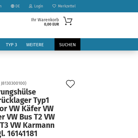
n
DE
Login
Merkzettel
Ihr Warenkorb
0,00 EUR
TYP 3
WEITERE
SUCHEN
Auf
:
J8130300100
)
rungshülse
den
rücklager Typ1
?
Merkzettel
or VW Käfer VW
er VW Bus T2 VW
 T3 VW Karmann
l. 16141181