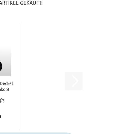
ARTIKEL GEKAUFT:
 Deckel
kopf
ursatz
nbuchse...
R