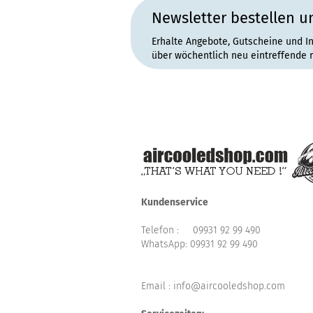
Newsletter bestellen u
Erhalte Angebote, Gutscheine und I
über wöchentlich neu eintreffende 
Kundenservice
Telefon :
09931 92 99 490
WhatsApp:
09931 92 99 490
Email : info@aircooledshop.com