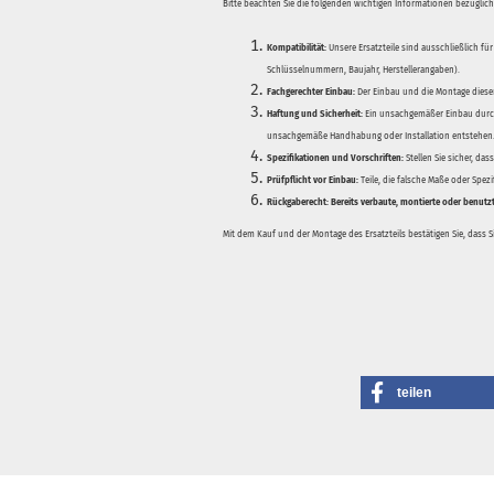
Bitte beachten Sie die folgenden wichtigen Informationen bezüglich 
Kompatibilität:
Unsere Ersatzteile sind ausschließlich für
Schlüsselnummern, Baujahr, Herstellerangaben).
Fachgerechter Einbau:
Der Einbau und die Montage dieser
Haftung und Sicherheit:
Ein unsachgemäßer Einbau durch
unsachgemäße Handhabung oder Installation entstehen
Spezifikationen und Vorschriften:
Stellen Sie sicher, da
Prüfpflicht vor Einbau:
Teile, die falsche Maße oder Spez
Rückgaberecht:
Bereits verbaute, montierte oder benutz
Mit dem Kauf und der Montage des Ersatzteils bestätigen Sie, dass 
teilen