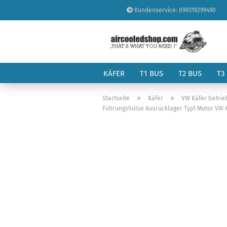
Kundenservice: 099319299490
KÄFER
T1 BUS
T2 BUS
T3
»
»
Startseite
Käfer
VW Käfer Getrie
Führungshülse Ausrücklager Typ1 Motor VW K