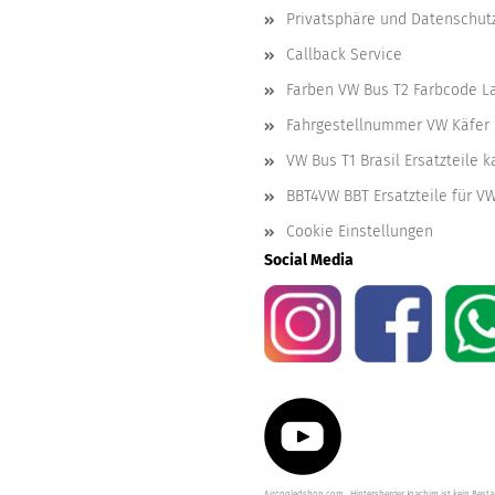
Privatsphäre und Datenschut
Callback Service
Farben VW Bus T2 Farbcode L
Fahrgestellnummer VW Käfer 
VW Bus T1 Brasil Ersatzteile 
BBT4VW BBT Ersatzteile für V
Cookie Einstellungen
Social Media
Aircooledshop.com , Hintersberger Joachim ist kein Besta