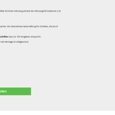
bilität mit Ihrem Fahrzeug anhand der Fahrzeuginformationen (z.B.
rsachen. Wir übernehmen keine Haftung für Schäden, die durch
schriften
(wie z.B. TÜV-Vorgaben) entspricht.
 der Montage ist obligatorisch.
eilen