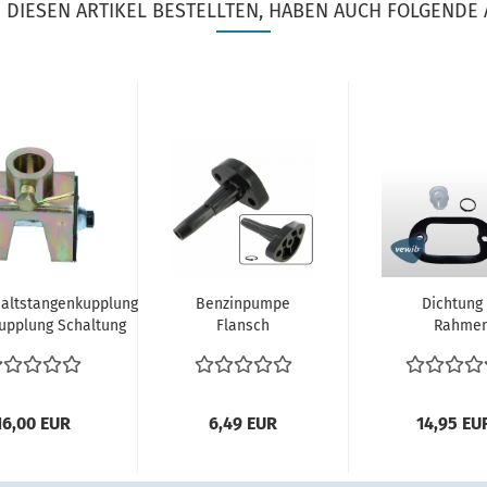
DIESEN ARTIKEL BESTELLTEN, HABEN AUCH FOLGENDE 
altstangenkupplung
Benzinpumpe
Dichtung
upplung Schaltung
Flansch
Rahmen
VW Bus T1...
Zwischenstück
Reparat
VW Käfer Typ1
Schaltstange
Motor...
16,00 EUR
6,49 EUR
14,95 EU