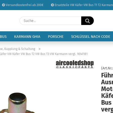
Versandkostenfrei ab 200€
Ersatzteile VW Käfer VW Bus T1 T2 Karman
Sprache auswählen
Suche...
E-Mail
Lieferland
 BUS
KARMANN GHIA
PORSCHE
SCHLÜSSEL NACH CODE
Passwort
»
be, Kupplung & Schaltung
äfer VW Käfer VW Bus T2 VW Bus T3 VW Karmann vergl. 16141181
(Art.Nr.
Füh
Konto erstellen
Aus
Passwort vergessen
Mot
Käf
Bus
verg