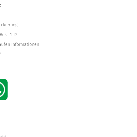
z
ackierung
Bus T1 T2
kaufen Informationen
W
ndteil