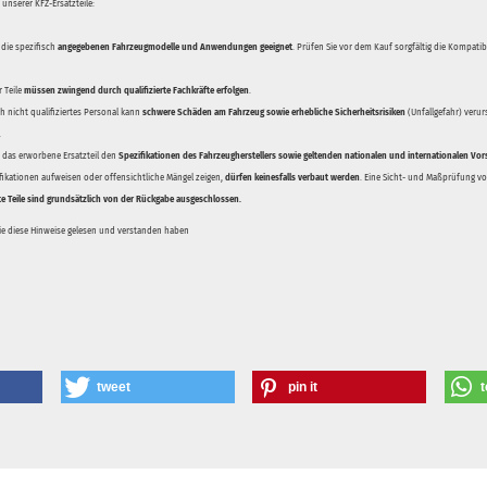
unserer KFZ-Ersatzteile:
 die spezifisch
angegebenen Fahrzeugmodelle und Anwendungen geeignet
. Prüfen Sie vor dem Kauf sorgfältig die Kompati
 Teile
müssen zwingend durch qualifizierte Fachkräfte erfolgen
.
 nicht qualifiziertes Personal kann
schwere Schäden am Fahrzeug sowie erhebliche Sicherheitsrisiken
(Unfallgefahr) veru
.
ss das erworbene Ersatzteil den
Spezifikationen des Fahrzeugherstellers sowie geltenden nationalen und internationalen Vor
ifikationen aufweisen oder offensichtliche Mängel zeigen,
dürfen keinesfalls verbaut werden
. Eine Sicht- und Maßprüfung vor
te Teile sind grundsätzlich von der Rückgabe ausgeschlossen.
Sie diese Hinweise gelesen und verstanden haben
tweet
pin it
t