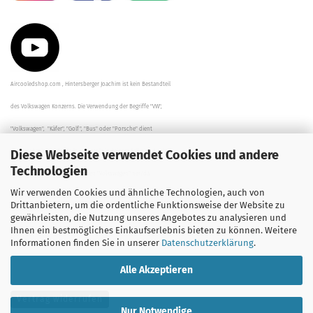
Aircooledshop.com , Hintersberger Joachim ist kein Bestandteil
des Volkswagen Konzerns. Die Verwendung der Begriffe "VW",
"Volkswagen", "Käfer", "Golf", "Bus" oder "Porsche" dient
Diese Webseite verwendet Cookies und andere
der Beschreibung der Teile und stellt in keinem Fall eine direkte
Technologien
Verbindung zu dem Unternehmen "Volkswagen" her/da.
Wir verwenden Cookies und ähnliche Technologien, auch von
Die Beschreibungen, Zeichnungen und Angaben zur
Drittanbietern, um die ordentliche Funktionsweise der Website zu
gewährleisten, die Nutzung unseres Angebotes zu analysieren und
Verwendung sind sorgfältig überprüft worden.
Ihnen ein bestmögliches Einkaufserlebnis bieten zu können. Weitere
Informationen finden Sie in unserer
Datenschutzerklärung
.
Alle Akzeptieren
Vertrag widerrufen
Nur Notwendige