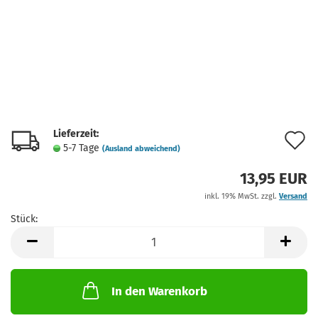
Lieferzeit:
A
5-7 Tage
(Ausland abweichend)
d
13,95 EUR
M
inkl. 19% MwSt. zzgl.
Versand
Stück:
Stück
In den Warenkorb