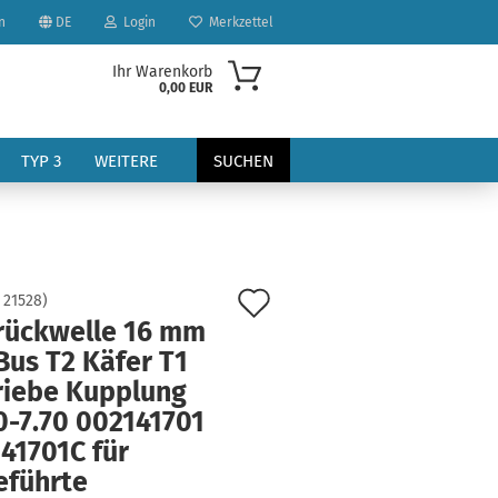
n
DE
Login
Merkzettel
Ihr Warenkorb
0,00 EUR
TYP 3
WEITERE
SUCHEN
Auf
:
21528
)
rückwelle 16 mm
den
Bus T2 Käfer T1
?
Merkzettel
riebe Kupplung
0-7.70 002141701
41701C für
eführte