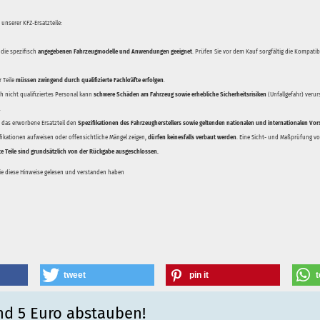
unserer KFZ-Ersatzteile:
 die spezifisch
angegebenen Fahrzeugmodelle und Anwendungen geeignet
. Prüfen Sie vor dem Kauf sorgfältig die Kompati
 Teile
müssen zwingend durch qualifizierte Fachkräfte erfolgen
.
 nicht qualifiziertes Personal kann
schwere Schäden am Fahrzeug sowie erhebliche Sicherheitsrisiken
(Unfallgefahr) veru
.
ss das erworbene Ersatzteil den
Spezifikationen des Fahrzeugherstellers sowie geltenden nationalen und internationalen Vor
ifikationen aufweisen oder offensichtliche Mängel zeigen,
dürfen keinesfalls verbaut werden
. Eine Sicht- und Maßprüfung vor
te Teile sind grundsätzlich von der Rückgabe ausgeschlossen.
Sie diese Hinweise gelesen und verstanden haben
tweet
pin it
t
nd 5 Euro abstauben!