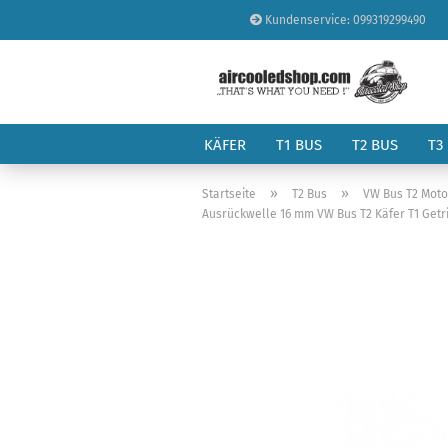
Kundenservice: 099319299490
KÄFER
T1 BUS
T2 BUS
T3
»
»
Startseite
T2 Bus
VW Bus T2 Moto
Ausrückwelle 16 mm VW Bus T2 Käfer T1 Getri