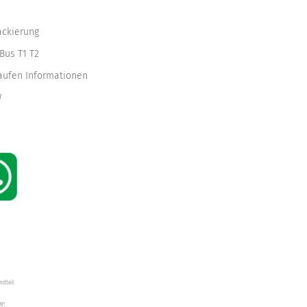
ackierung
Bus T1 T2
kaufen Informationen
W
ndteil
W",