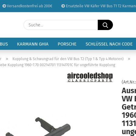
Versandkostenfrei ab 200€
Ersatzteile VW Käfer VW Bus T1 T2 Karman
Sprache auswählen
Suche...
E-Mail
Lieferland
 BUS
KARMANN GHIA
PORSCHE
SCHLÜSSEL NACH CODE
Passwort
»
»
r
Kupplung & Schwungrad für den VW Bus T2 (Typ 1 & Typ 4 Motoren)
ebe Kupplung 1960-7.70 002141701 113141701C für ungeführte Kupplung
(Art.Nr.
Aus
Konto erstellen
VW 
Passwort vergessen
Get
196
1131
ung