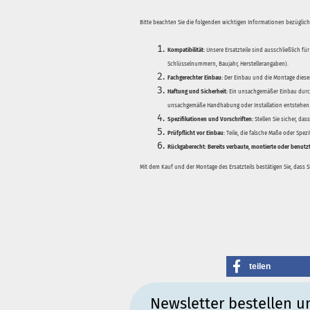
Bitte beachten Sie die folgenden wichtigen Informationen bezüglich 
Kompatibilität:
Unsere Ersatzteile sind ausschließlich für
Schlüsselnummern, Baujahr, Herstellerangaben).
Fachgerechter Einbau:
Der Einbau und die Montage dieser
Haftung und Sicherheit:
Ein unsachgemäßer Einbau durch
unsachgemäße Handhabung oder Installation entstehen
Spezifikationen und Vorschriften:
Stellen Sie sicher, da
Prüfpflicht vor Einbau:
Teile, die falsche Maße oder Spez
Rückgaberecht:
Bereits verbaute, montierte oder benutz
Mit dem Kauf und der Montage des Ersatzteils bestätigen Sie, dass 
teilen
Newsletter bestellen u