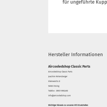
für ungeführte Kup
Hersteller Informationen
Aircooledshop Classic Parts
Aircooledshop Classic Parts
Joachim Hintersberger
Kleinweichs 8
94563 Otzing
Telefon : 09931 9992490
info@aircooledshop.com
Wichtiger Hinweis zu unseren KFZ-Ersatzteilen