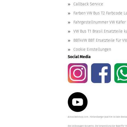
Callback Service
Farben VW Bus T2 Farbcode L
Fahrgestellnummer VW Käfer 
VW Bus T1 Brasil Ersatzteile 
BBT4VW BBT Ersatzteile für V
Cookie Einstellungen
Social Media
Aircooledshop.com , Hintersberger Joachim ist kein Besta
des Volkswagen Konzerns. Die Verwendung der Begriffe "V