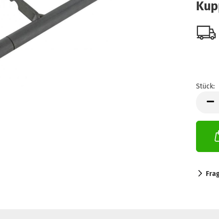
Kup
Stück:
Stück
Fra