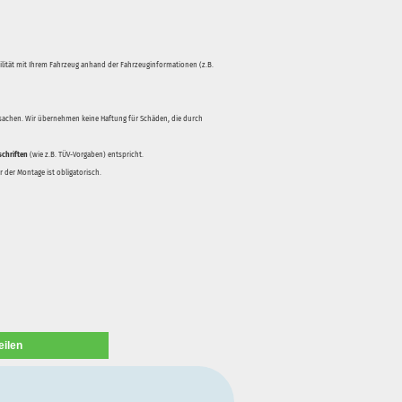
bilität mit Ihrem Fahrzeug anhand der Fahrzeuginformationen (z.B.
rsachen. Wir übernehmen keine Haftung für Schäden, die durch
schriften
(wie z.B. TÜV-Vorgaben) entspricht.
 der Montage ist obligatorisch.
eilen