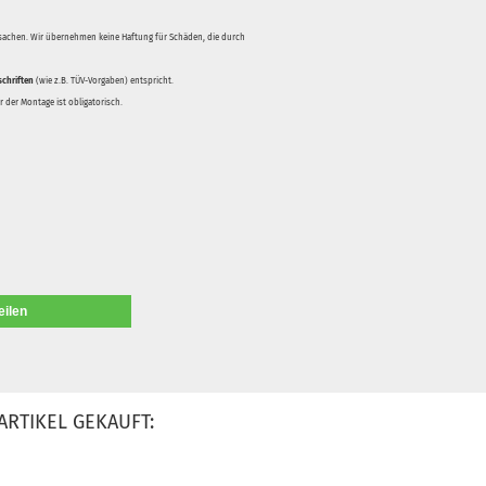
rsachen. Wir übernehmen keine Haftung für Schäden, die durch
schriften
(wie z.B. TÜV-Vorgaben) entspricht.
 der Montage ist obligatorisch.
eilen
ARTIKEL GEKAUFT: