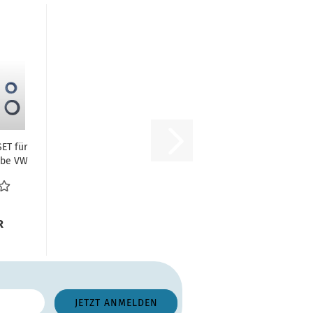
ET für
ebe VW
1/1952
triebe...
R