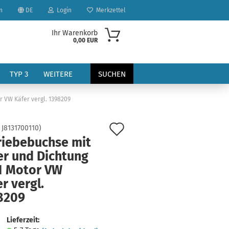
n
DE
Login
Merkzettel
Ihr Warenkorb
0,00 EUR
TYP 3
WEITERE
SUCHEN
r VW Käfer vergl. 1398209
Auf
:
J8131700110
)
riebebuchse mit
den
er und Dichtung
Merkzettel
1 Motor VW
?
r vergl.
8209
Lieferzeit: