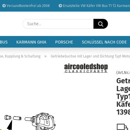
Versandkostenfrei ab 200€
Ersatzteile VW Käfer VW Bus T1 T2 Karman
Sprache auswählen
Suche...
E-Mail
Lieferland
 BUS
KARMANN GHIA
PORSCHE
SCHLÜSSEL NACH CODE
Passwort
»
be, Kupplung & Schaltung
Getriebebuchse mit Lager und Dichtung Typ1 Moto
(Art.Nr.
Get
Lag
Konto erstellen
Typ
Passwort vergessen
Käfe
139