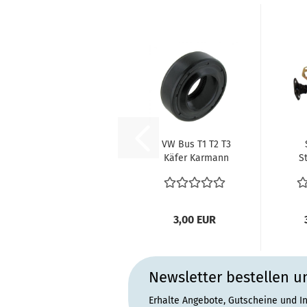
VW Bus T1 T2 T3
Käfer Karmann
S
Ghia
Wellendichtring...
S
T
3,00 EUR
Newsletter bestellen u
Erhalte Angebote, Gutscheine und I