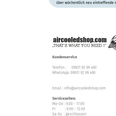
über wöchentlich neu eintreffende 
Kundenservice
Telefon :
09931 92 99 490
WhatsApp:
09931 92 99 490
Email : info@aircooledshop.com
Servicezeiten:
Mo-Do : 9.00 - 17.00
Fr : 9.00 - 12.00
Sa-So : geschlossen