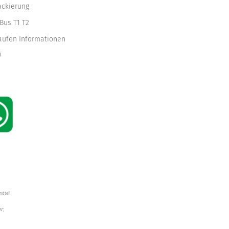
ackierung
Bus T1 T2
kaufen Informationen
W
ndteil
W",