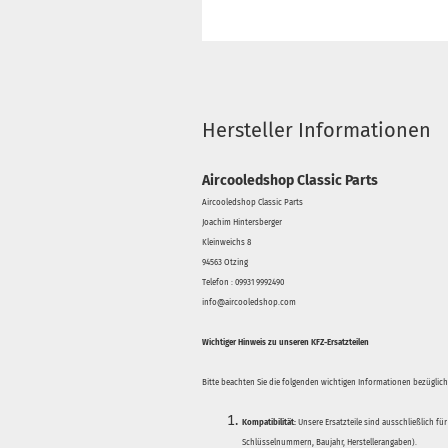
Hersteller Informationen
Aircooledshop Classic Parts
Aircooledshop Classic Parts
Joachim Hintersberger
Kleinweichs 8
94563 Otzing
Telefon : 09931 9992490
info@aircooledshop.com
Wichtiger Hinweis zu unseren KFZ-Ersatzteilen
Bitte beachten Sie die folgenden wichtigen Informationen bezüglich 
Kompatibilität:
Unsere Ersatzteile sind ausschließlich für
Schlüsselnummern, Baujahr, Herstellerangaben).