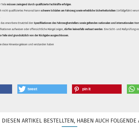
 Teile
müssen zwingend durch qualifizierte Fachkräfte erfolgen
.
 nicht qualifiziertes Personal kann
schwere Schäden am Fahrzeug sowie erhebliche Sicherheitsrisiken
(Unfallgefahr) veru
.
ss das erworbene Ersatzteil den
Spezifikationen des Fahrzeugherstellers sowie geltenden nationalen und internationalen Vor
ifikationen aufweisen oder offensichtliche Mängel zeigen,
dürfen keinesfalls verbaut werden
. Eine Sicht- und Maßprüfung vor
te Teile sind grundsätzlich von der Rückgabe ausgeschlossen.
Sie diese Hinweise gelesen und verstanden haben
tweet
pin it
t
DIESEN ARTIKEL BESTELLTEN, HABEN AUCH FOLGENDE 