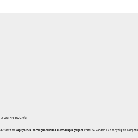
unserer KFZ-Ersatzteile:
 die spezifisch
angegebenen Fahrzeugmodelle und Anwendungen geeignet
. Prüfen Sie vor dem Kauf sorgfältig die Kompati