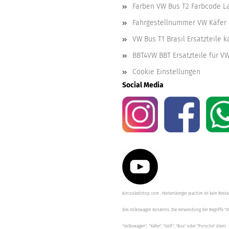
Farben VW Bus T2 Farbcode L
Fahrgestellnummer VW Käfer 
VW Bus T1 Brasil Ersatzteile 
BBT4VW BBT Ersatzteile für V
Cookie Einstellungen
Social Media
Aircooledshop.com , Hintersberger Joachim ist kein Besta
des Volkswagen Konzerns. Die Verwendung der Begriffe "V
"Volkswagen", "Käfer", "Golf", "Bus" oder "Porsche" dient