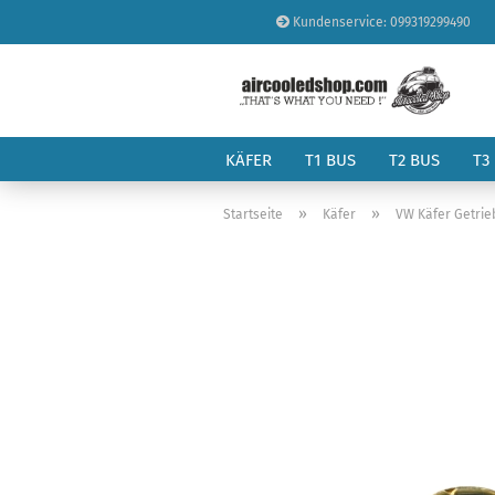
Kundenservice: 099319299490
KÄFER
T1 BUS
T2 BUS
T3
»
»
Startseite
Käfer
VW Käfer Getrie