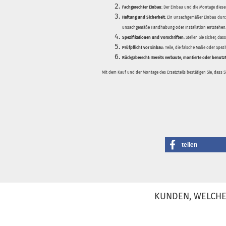
Fachgerechter Einbau:
Der Einbau und die Montage dieser
Haftung und Sicherheit:
Ein unsachgemäßer Einbau durch
unsachgemäße Handhabung oder Installation entstehen
Spezifikationen und Vorschriften:
Stellen Sie sicher, da
Prüfpflicht vor Einbau:
Teile, die falsche Maße oder Spez
Rückgaberecht:
Bereits verbaute, montierte oder benutz
Mit dem Kauf und der Montage des Ersatzteils bestätigen Sie, dass 
teilen
KUNDEN, WELCHE 