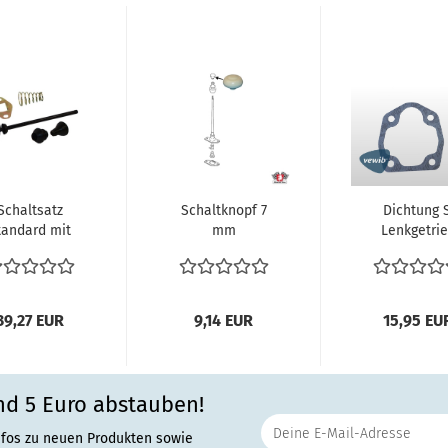
Schaltsatz
Schaltknopf 7
Dichtung S
tandard mit
mm
Lenkgetri
gerader
Elfenbeinweiss
Käfer ab 1
chalthebel
Typ1 Motor VW
Spindellenkge
yp1 Motor...
Käfer...
39,27 EUR
9,14 EUR
15,95 EU
nd 5 Euro abstauben!
nfos zu neuen Produkten sowie