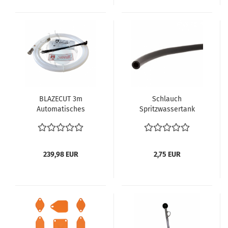
BLAZECUT 3m
Schlauch
Automatisches
Spritzwassertank
Feuerlöschsystem
Spritzdüsen
Oldtimer VW Bus T1 T2
Verbindungsschlauch
T3 Karmann Käfer
Scheibenwischer
Feuerlöscher
Behälter Spritzwasser
239,98 EUR
2,75 EUR
VW Bus T2 T1 VW Käfer
Karmann
Spritzwasserbehälter
Scheibenwaschanlage
Spritzwasserschlauch