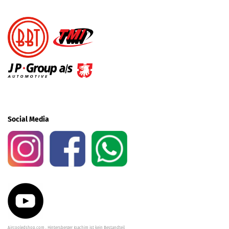
Social Media
Aircooledshop.com , Hintersberger Joachim ist kein Bestandteil