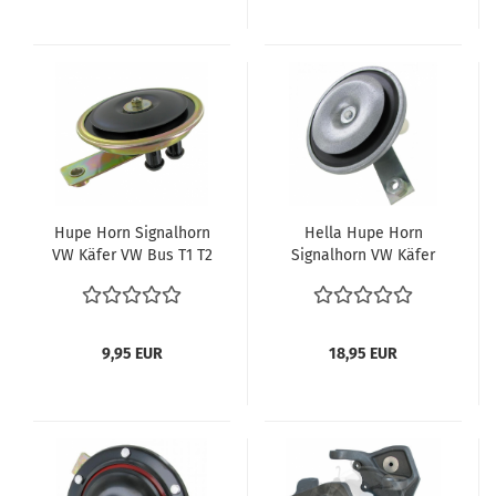
Hupe Horn Signalhorn
Hella Hupe Horn
VW Käfer VW Bus T1 T2
Signalhorn VW Käfer
T2b Karmann Ghia 12
VW Bus T1 T2 T2b
Volt Oldtimer
Karmann Ghia 12 Volt
Oldtimer Hupe
9,95 EUR
18,95 EUR