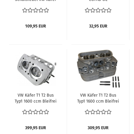
Schaltwegverkürzung -
Stoßdämpfer VW Käfer
40 % Schaltung
hinten und vorne
Schnellschalthebel
Karmann Ghia VW Bus
Ganghebel Schaltung
T1 hinten Karmann
109,95 EUR
32,95 EUR
Pendelachse vergl.
113513031G 111513031D
VW Käfer T1 T2 Bus
VW Käfer T1 T2 Bus
Typ1 1600 ccm Bleifrei
Typ1 1600 ccm Bleifrei
Zylinder Zylinderköpfe
Zylinder Zylinderköpfe
040 Autolinea Typ1
044 Zylinderkopf Typ1
Motor Motorrevision
Motor Motorrevision
komplett Neu vergl.
komplett Neu
399,95 EUR
309,95 EUR
043101355CK