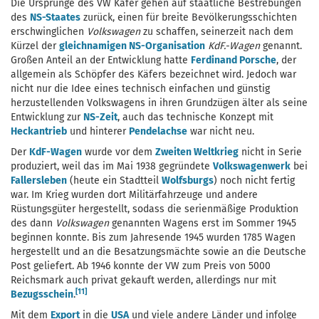
Die Ursprünge des VW Käfer gehen auf staatliche Bestrebungen
des
NS-Staates
zurück, einen für breite Bevölkerungsschichten
erschwinglichen
Volkswagen
zu schaffen, seinerzeit nach dem
Kürzel der
gleichnamigen NS-Organisation
KdF.-Wagen
genannt.
Großen Anteil an der Entwicklung hatte
Ferdinand Porsche
, der
allgemein als Schöpfer des Käfers bezeichnet wird. Jedoch war
nicht nur die Idee eines technisch einfachen und günstig
herzustellenden Volkswagens in ihren Grundzügen älter als seine
Entwicklung zur
NS-Zeit
, auch das technische Konzept mit
Heckantrieb
und hinterer
Pendelachse
war nicht neu.
Der
KdF-Wagen
wurde vor dem
Zweiten Weltkrieg
nicht in Serie
produziert, weil das im Mai 1938 gegründete
Volkswagenwerk
bei
Fallersleben
(heute ein Stadtteil
Wolfsburgs
) noch nicht fertig
war. Im Krieg wurden dort Militärfahrzeuge und andere
Rüstungsgüter hergestellt, sodass die serienmäßige Produktion
des dann
Volkswagen
genannten Wagens erst im Sommer 1945
beginnen konnte. Bis zum Jahresende 1945 wurden 1785 Wagen
hergestellt und an die Besatzungsmächte sowie an die Deutsche
Post geliefert. Ab 1946 konnte der VW zum Preis von 5000
Reichsmark auch privat gekauft werden, allerdings nur mit
[11]
Bezugsschein
.
Mit dem
Export
in die
USA
und viele andere Länder und infolge