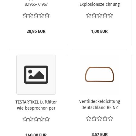
8.1965-7.1967
Explosionszeichnung
verchromte Radkappen
Stabilisator
Wolfsburg Logo Käfer
Ausgleichsfeder
Hinterachse VW Käfer
ab 8.1966-1990
28,95 EUR
1,00 EUR
Ventildeckeldichtung
TESTARTIKEL Luftfilter
Deutschland REINZ
wie besprochen per
Typ1 25/30 PS Motor
Email
VW Käfer VW Bus T1
VW Karmann Ghia
vergl. 111101481
3,57 EUR
140,00 EUR