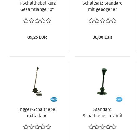
T-Schalthebel kurz
Schaltsatz Standard
Gesamtlänge 10"
mit gebogener
Aluminium poliert Typ1
Schalthebel Satz
Motor VW Käfer VW
Schalthebel Reparatur
Karmann Ghia VW 181
Typ1 Motor VW Käfer
vergl. 00-4498-0
VW Karmann Ghia VW
89,25 EUR
38,00 EUR
181 vergl. 141798121
Trigger-Schalthebel
Standard
extra lang
Schalthebelsatz mit
Gesamtlänge 23 1/2"
gerade Stange 12 mm
Typ1 Motor VW Käfer
Gewinde und
VW Karmann Ghia VW
Schaltknopf Typ1 Motor