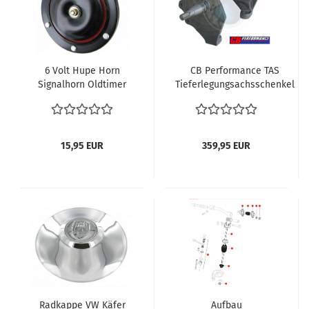
6 Volt Hupe Horn
CB Performance TAS
Signalhorn Oldtimer
Tieferlegungsachsschenkel
VW Käfer VW Bus T1
Scheibenbremse VW Käfer
Karmann Ghia 6 Volt
ab 8.65-1990 Käfer tiefer
legen Kugelgelenk
Vorderachse
15,95 EUR
359,95 EUR
Radkappe VW Käfer
Aufbau