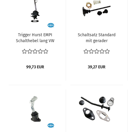
Trigger Hurst EMPI
Schaltsatz Standard
Schalthebel lang VW
mit gerader
Käfer
Schalthebel Typ1 Motor
Schaltwegverkürzung -
VW Käfer VW Karmann
40 % Schaltung
Ghia VW 181 vergl.
Schnellschalthebel
113798121
99,73 EUR
39,27 EUR