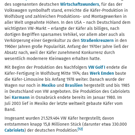
des sogenannten deutschen
Wirtschaftswunders
, für das der
Volkswagen symbolhaft stand, erreichte die Käfer-Produktion in
Wolfsburg und zahlreichen Produktions- und Montagewerken in
aller Welt ungeahnte Höhen. In den USA – nach Deutschland dem
wichtigsten VW-Markt – erlangte der Käfer als billiges, nach
dortigen Begriffen sparsames Vehikel, vor allem aber auch als
Verkörperung einer Gegenkultur zu den
Straßenkreuzern
in den
1960er Jahren große Popularität. Anfang der 1970er Jahre ließ der
Absatz nach, weil der Käfer zunehmend Konkurrenz durch
wesentlich modernere Kleinwagen erhalten hatte.
Mit Beginn der Produktion des Nachfolgers
VW Golf I
endete die
Käfer-Fertigung in Wolfsburg Mitte 1974; das
Werk Emden
baute
die Käfer-Limousine bis Anfang 1978 weiter. Danach wurde der
Wagen nur noch in
Mexiko
und
Brasilien
hergestellt und bis 1985
in Deutschland von VW angeboten. Die Produktion des Cabriolets
bei
Karmann
in Osnabrück endete bereits im Januar 1980. Im
Juli 2003 lief in Mexiko der letzte weltweit gebaute Käfer vom
Band.
Insgesamt wurden 21.529.464 VW Käfer hergestellt; davon
entstammen knapp 15,8 Millionen Stück (darunter etwa 330.000
[12]
Cabriolets
) der deutschen Produktion.