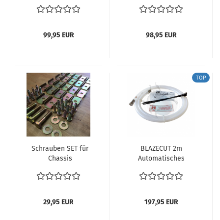
verchromte Radkappen
Männerlochkreis 5 x
Wolfsburg Logo Käfer
205 Radkappe
Wolfsburg Logo
99,95 EUR
98,95 EUR
TOP
Schrauben SET für
BLAZECUT 2m
Chassis
Automatisches
Bodenplattenschrauben
Feuerlöschsystem
+ Verstärkung
Oldtimer VW Bus T1 T2
Häuschen Boden
T3 Karmann Käfer
Karosse Anbausatz VW
Feuerlöscher
29,95 EUR
197,95 EUR
Käfer Hochzeit
111898001