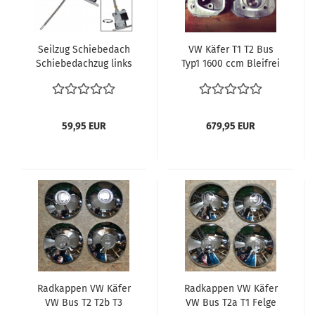
Seilzug Schiebedach
VW Käfer T1 T2 Bus
Schiebedachzug links
Typ1 1600 ccm Bleifrei
VW Käfer Beetle
Zylinder 040
1200/1300/1500/1302
Zylinderköpfe komplett
8.1964 - 1985
Neu Typ1 Motor 040
117877305A
Zylinderkopf
59,95 EUR
679,95 EUR
043101355CK
Radkappen VW Käfer
Radkappen VW Käfer
VW Bus T2 T2b T3
VW Bus T2a T1 Felge