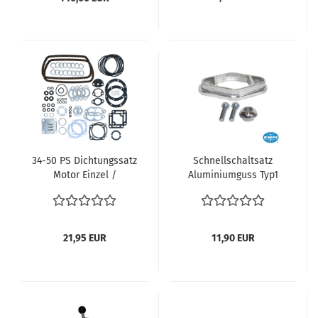
34-50 PS Dichtungssatz
Schnellschaltsatz
Motor Einzel /
Aluminiumguss Typ1
Doppelkanal
Motor VW Käfer VW
Motordichtsatz Typ1
Bus T1 VW Bus T2 VW
Motor VW Käfer Bus T1
Type 3 VW Karmann
T2 Karmann Ghia VW
Ghia VW 181 vergl. 00-
21,95 EUR
11,90 EUR
181 vergl. 111198007AF
4500-0
13/15/1600 ccm