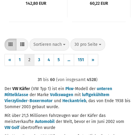
181 vergl. 00-4449-8
VW Käfer VW Type 3
142,80 EUR
60,22 EUR
VW Karmann Ghia VW
181 vergl. 98-7095-B
Sortieren nach
pro Seite
Sortieren nach
30 pro Seite
«
1
2
3
4
5
...
151
»
31
bis
60
(von insgesamt
4528
)
Der
VW Käfer
(VW Typ 1) ist ein
Pkw
-Modell der
unteren
Mittelklasse
der Marke
Volkswagen
mit
luftgekühltem
Vierzylinder
-
Boxermotor
und
Heckantrieb
, das von Ende 1938 bis
Sommer 2003 gebaut wurde.
Mit über 21,5 Millionen Fahrzeugen war der Käfer das
meistverkaufte
Automobil
der Welt, bevor er im Juni 2002 vom
VW Golf
übertroffen wurde