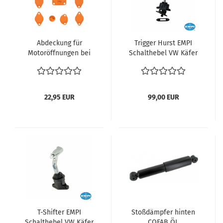
Abdeckung für
Trigger Hurst EMPI
Motoröffnungen bei
Schalthebel VW Käfer
Motorinstandsetzung
Schaltwegverkürzung -
VW Käfer Bus T1 T2
40 % Schaltung
Karmann Typ1 Motor
Schnellschalthebel
Doppelkanal /
22,95 EUR
99,00 EUR
Abdichtung
Verschlusskappen
Rumpfmotor
T-Shifter EMPI
Stoßdämpfer hinten
Schalthebel VW Käfer
COFAB ÖL