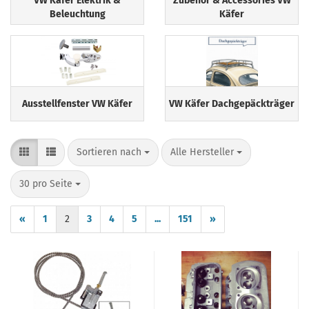
VW Käfer Elektrik &
Zubehör & Accessories VW
Beleuchtung
Käfer
Ausstellfenster VW Käfer
VW Käfer Dachgepäckträger
Sortieren nach
pro Seite
Sortieren nach
Alle Hersteller
pro Seite
30 pro Seite
«
1
2
3
4
5
...
151
»