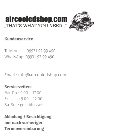
Kundenservice
Telefon :
09931 92 99 490
WhatsApp:
09931 92 99 490
Email : info@aircooledshop.com
Servicezeiten:
Mo-Do : 9.00 - 17.00
Fr : 9.00 - 12.00
Sa-So : geschlossen
Abholung / Besichtigung
nur nach vorheriger
Terminvereinbarung