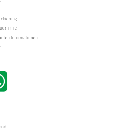
z
ackierung
Bus T1 T2
kaufen Informationen
W
ndteil