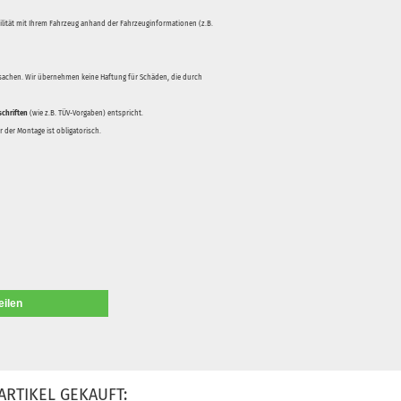
bilität mit Ihrem Fahrzeug anhand der Fahrzeuginformationen (z.B.
rsachen. Wir übernehmen keine Haftung für Schäden, die durch
schriften
(wie z.B. TÜV-Vorgaben) entspricht.
 der Montage ist obligatorisch.
eilen
ARTIKEL GEKAUFT: