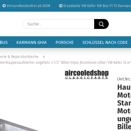
Versandkostenfrei ab 200€
Ersatzteile VW Käfer VW Bus T1 T2 Karman
Sprache auswählen
Suche...
E-Mail
Lieferland
 BUS
KARMANN GHIA
PORSCHE
SCHLÜSSEL NACH CODE
Passwort
»
erie & Reparaturbleche
klappenaufsteller ungefähr 2 1/2" Billet Style Aluminium silber VW Käfer 12.47-1
(Art.Nr.
Hau
Konto erstellen
Mot
Passwort vergessen
Sta
Mot
unge
Bill