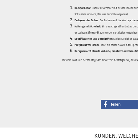
Kompatibilität:
Unsere Ersatzteile sind ausschließlich für
Schlüsselnummern, Baujahr, Herstellerangaben).
Fachgerechter Einbau:
Der Einbau und die Montage dieser
Haftung und Sicherheit:
Ein unsachgemäßer Einbau durch
unsachgemäße Handhabung oder Installation entstehen
Spezifikationen und Vorschriften:
Stellen Sie sicher, da
Prüfpflicht vor Einbau:
Teile, die falsche Maße oder Spez
Rückgaberecht:
Bereits verbaute, montierte oder benutz
Mit dem Kauf und der Montage des Ersatzteils bestätigen Sie, dass 
teilen
KUNDEN, WELCHE 