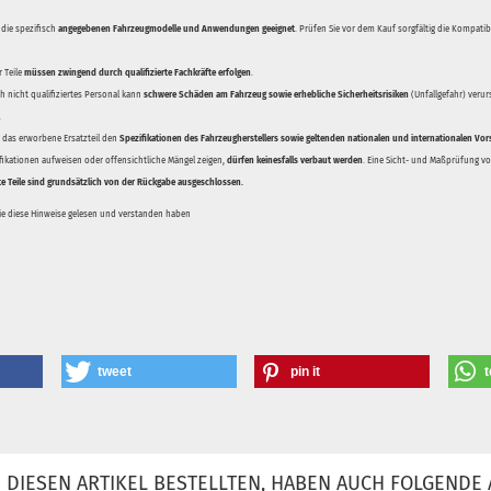
 die spezifisch
angegebenen Fahrzeugmodelle und Anwendungen geeignet
. Prüfen Sie vor dem Kauf sorgfältig die Kompati
 Teile
müssen zwingend durch qualifizierte Fachkräfte erfolgen
.
 nicht qualifiziertes Personal kann
schwere Schäden am Fahrzeug sowie erhebliche Sicherheitsrisiken
(Unfallgefahr) veru
.
ss das erworbene Ersatzteil den
Spezifikationen des Fahrzeugherstellers sowie geltenden nationalen und internationalen Vor
ifikationen aufweisen oder offensichtliche Mängel zeigen,
dürfen keinesfalls verbaut werden
. Eine Sicht- und Maßprüfung vor
te Teile sind grundsätzlich von der Rückgabe ausgeschlossen.
Sie diese Hinweise gelesen und verstanden haben
tweet
pin it
t
DIESEN ARTIKEL BESTELLTEN, HABEN AUCH FOLGENDE 