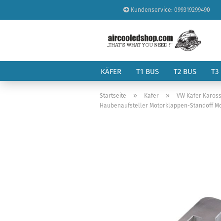
Kundenservice: 099319299490
KÄFER
T1 BUS
T2 BUS
T3
»
»
Startseite
Käfer
VW Käfer Kaross
Haubenaufsteller Motorklappen-Standoff Motor