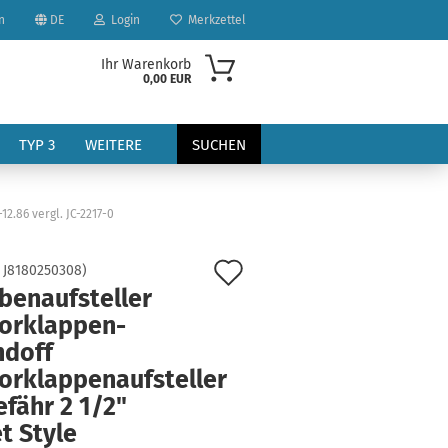
n
DE
Login
Merkzettel
Ihr Warenkorb
0,00 EUR
TYP 3
WEITERE
SUCHEN
2.86 vergl. JC-2217-0
Auf
:
J8180250308
)
benaufsteller
den
orklappen-
?
Merkzettel
ndoff
orklappenaufsteller
fähr 2 1/2"
et Style