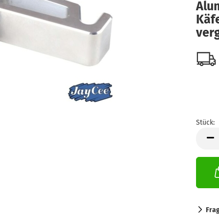
Alu
Käfe
verg
Stück:
Stück
Fra