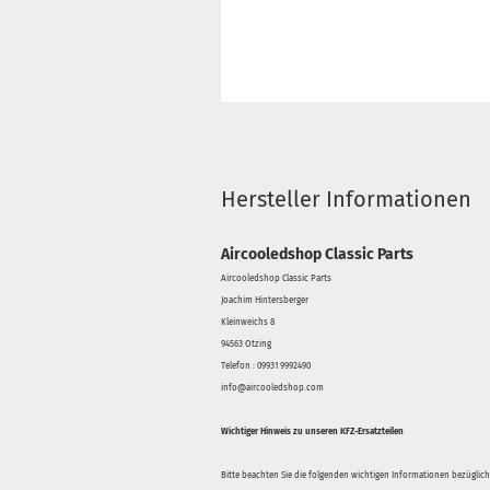
Hersteller Informationen
Aircooledshop Classic Parts
Aircooledshop Classic Parts
Joachim Hintersberger
Kleinweichs 8
94563 Otzing
Telefon : 09931 9992490
info@aircooledshop.com
Wichtiger Hinweis zu unseren KFZ-Ersatzteilen
Bitte beachten Sie die folgenden wichtigen Informationen bezüglich 