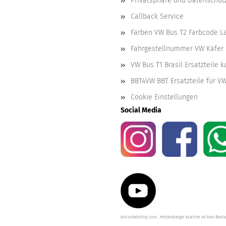
Privatsphäre und Datenschut
Callback Service
Farben VW Bus T2 Farbcode L
Fahrgestellnummer VW Käfer 
VW Bus T1 Brasil Ersatzteile 
BBT4VW BBT Ersatzteile für V
Cookie Einstellungen
Social Media
Aircooledshop.com , Hintersberger Joachim ist kein Besta