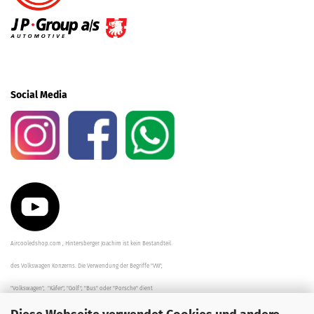
Social Media
Aircooledshop.com , Hintersberger Joachim ist kein Bestandteil
des Volkswagen Konzerns. Die Verwendung der Begriffe "VW",
"Volkswagen", "Käfer", "Golf", "Bus" oder "Porsche" dient
der Beschreibung der Teile und stellt in keinem Fall eine direkte