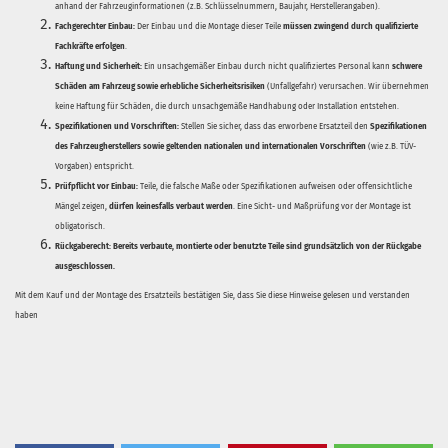
anhand der Fahrzeuginformationen (z.B. Schlüsselnummern, Baujahr, Herstellerangaben).
Fachgerechter Einbau:
Der Einbau und die Montage dieser Teile
müssen zwingend durch qualifizierte
Fachkräfte erfolgen
.
Haftung und Sicherheit:
Ein unsachgemäßer Einbau durch nicht qualifiziertes Personal kann
schwere
Schäden am Fahrzeug sowie erhebliche Sicherheitsrisiken
(Unfallgefahr) verursachen. Wir übernehmen
keine Haftung für Schäden, die durch unsachgemäße Handhabung oder Installation entstehen.
Spezifikationen und Vorschriften:
Stellen Sie sicher, dass das erworbene Ersatzteil den
Spezifikationen
des Fahrzeugherstellers sowie geltenden nationalen und internationalen Vorschriften
(wie z.B. TÜV-
Vorgaben) entspricht.
Prüfpflicht vor Einbau:
Teile, die falsche Maße oder Spezifikationen aufweisen oder offensichtliche
Mängel zeigen,
dürfen keinesfalls verbaut werden
. Eine Sicht- und Maßprüfung vor der Montage ist
obligatorisch.
Rückgaberecht:
Bereits verbaute, montierte oder benutzte Teile sind grundsätzlich von der Rückgabe
ausgeschlossen.
Mit dem Kauf und der Montage des Ersatzteils bestätigen Sie, dass Sie diese Hinweise gelesen und verstanden
haben