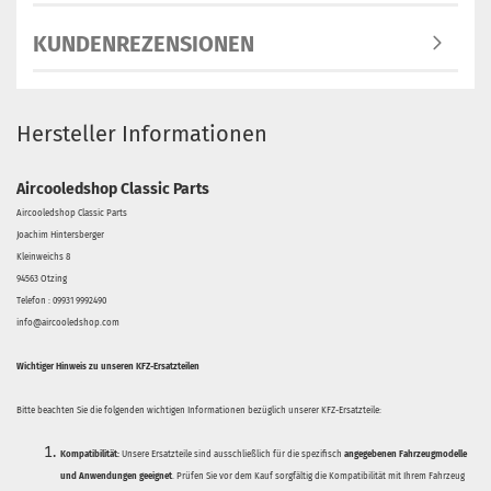
KUNDENREZENSIONEN
Hersteller Informationen
Aircooledshop Classic Parts
Aircooledshop Classic Parts
Joachim Hintersberger
Kleinweichs 8
94563 Otzing
Telefon : 09931 9992490
info@aircooledshop.com
Wichtiger Hinweis zu unseren KFZ-Ersatzteilen
Bitte beachten Sie die folgenden wichtigen Informationen bezüglich unserer KFZ-Ersatzteile:
Kompatibilität:
Unsere Ersatzteile sind ausschließlich für die spezifisch
angegebenen Fahrzeugmodelle
und Anwendungen geeignet
. Prüfen Sie vor dem Kauf sorgfältig die Kompatibilität mit Ihrem Fahrzeug