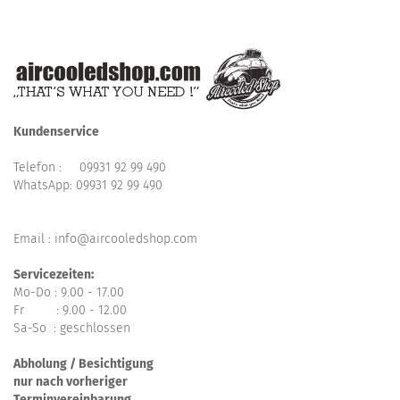
Kundenservice
Telefon :
09931 92 99 490
WhatsApp:
09931 92 99 490
Email : info@aircooledshop.com
Servicezeiten:
Mo-Do : 9.00 - 17.00
Fr : 9.00 - 12.00
Sa-So : geschlossen
Abholung / Besichtigung
nur nach vorheriger
Terminvereinbarung