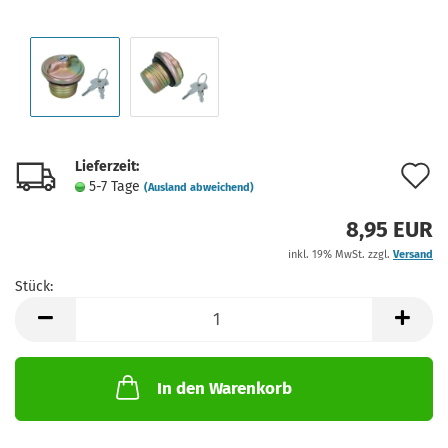
Lieferzeit:
A
5-7 Tage
(Ausland abweichend)
d
8,95 EUR
M
inkl. 19% MwSt. zzgl.
Versand
Stück:
Stück
In den Warenkorb