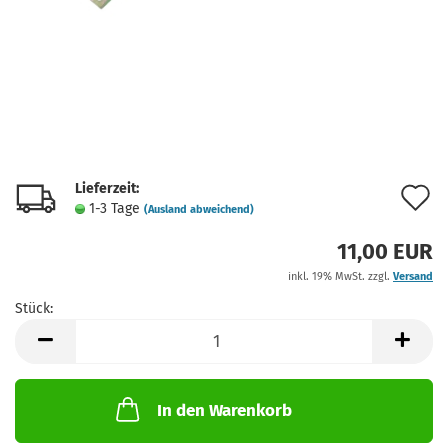
Lieferzeit:
A
1-3 Tage
(Ausland abweichend)
d
11,00 EUR
M
inkl. 19% MwSt. zzgl.
Versand
Stück:
Stück
In den Warenkorb