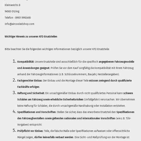
Kleinweichs 8
94563 Otzing
Telefon : 09931 9992490
info@aircooledshop.com
Wichtiger Hinweis zu unseren KFZ-Ersatzteilen
Bitte beachten Sie die folgenden wichtigen Informationen bezüglich unserer KFZ-Ersatzteile:
Kompatibilität:
Unsere Ersatzteile sind ausschließlich für die spezifisch
angegebenen Fahrzeugmodelle
und Anwendungen geeignet
. Prüfen Sie vor dem Kauf sorgfältig die Kompatibilität mit Ihrem Fahrzeug
anhand der Fahrzeuginformationen (z.B. Schlüsselnummern, Baujahr, Herstellerangaben).
Fachgerechter Einbau:
Der Einbau und die Montage dieser Teile
müssen zwingend durch qualifizierte
Fachkräfte erfolgen
.
Haftung und Sicherheit:
Ein unsachgemäßer Einbau durch nicht qualifiziertes Personal kann
schwere
Schäden am Fahrzeug sowie erhebliche Sicherheitsrisiken
(Unfallgefahr) verursachen. Wir übernehmen
keine Haftung für Schäden, die durch unsachgemäße Handhabung oder Installation entstehen.
Spezifikationen und Vorschriften:
Stellen Sie sicher, dass das erworbene Ersatzteil den
Spezifikationen
des Fahrzeugherstellers sowie geltenden nationalen und internationalen Vorschriften
(wie z.B. TÜV-
Vorgaben) entspricht.
Prüfpflicht vor Einbau:
Teile, die falsche Maße oder Spezifikationen aufweisen oder offensichtliche
Mängel zeigen,
dürfen keinesfalls verbaut werden
. Eine Sicht- und Maßprüfung vor der Montage ist