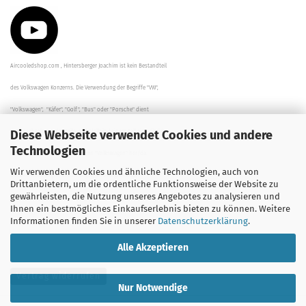
Aircooledshop.com , Hintersberger Joachim ist kein Bestandteil
des Volkswagen Konzerns. Die Verwendung der Begriffe "VW",
"Volkswagen", "Käfer", "Golf", "Bus" oder "Porsche" dient
Diese Webseite verwendet Cookies und andere
der Beschreibung der Teile und stellt in keinem Fall eine direkte
Technologien
Verbindung zu dem Unternehmen "Volkswagen" her/da.
Wir verwenden Cookies und ähnliche Technologien, auch von
Die Beschreibungen, Zeichnungen und Angaben zur
Drittanbietern, um die ordentliche Funktionsweise der Website zu
gewährleisten, die Nutzung unseres Angebotes zu analysieren und
Verwendung sind sorgfältig überprüft worden.
Ihnen ein bestmögliches Einkaufserlebnis bieten zu können. Weitere
Informationen finden Sie in unserer
Datenschutzerklärung
.
Alle Akzeptieren
Vertrag widerrufen
Nur Notwendige