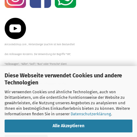
Aircooledshop.com , Hintersberger Joachim ist kein Bestandteil
des Volkswagen Konzerns. Die Verwendung der Begriffe "VW",
"Volkswagen", "Käfer", "Golf", "Bus" oder "Porsche" dient
Diese Webseite verwendet Cookies und andere
der Beschreibung der Teile und stellt in keinem Fall eine direkte
Technologien
Verbindung zu dem Unternehmen "Volkswagen" her/da.
Wir verwenden Cookies und ähnliche Technologien, auch von
Die Beschreibungen, Zeichnungen und Angaben zur
Drittanbietern, um die ordentliche Funktionsweise der Website zu
gewährleisten, die Nutzung unseres Angebotes zu analysieren und
Verwendung sind sorgfältig überprüft worden.
Ihnen ein bestmögliches Einkaufserlebnis bieten zu können. Weitere
Informationen finden Sie in unserer
Datenschutzerklärung
.
Alle Akzeptieren