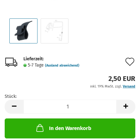
Lieferzeit:
A
5-7 Tage
(Ausland abweichend)
d
2,50 EUR
M
inkl. 19% MwSt. zzgl.
Versand
Stück:
Stück
In den Warenkorb