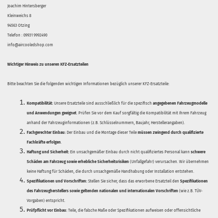
Joachim Hintersberger
Kleinweichs 8
94563 Otzing
Telefon : 09931 9992490
info@aircooledshop.com
Wichtiger Hinweis zu unseren KFZ-Ersatzteilen
Bitte beachten Sie die folgenden wichtigen Informationen bezüglich unserer KFZ-Ersatzteile:
Kompatibilität:
Unsere Ersatzteile sind ausschließlich für die spezifisch
angegebenen Fahrzeugmodelle
und Anwendungen geeignet
. Prüfen Sie vor dem Kauf sorgfältig die Kompatibilität mit Ihrem Fahrzeug
anhand der Fahrzeuginformationen (z.B. Schlüsselnummern, Baujahr, Herstellerangaben).
Fachgerechter Einbau:
Der Einbau und die Montage dieser Teile
müssen zwingend durch qualifizierte
Fachkräfte erfolgen
.
Haftung und Sicherheit:
Ein unsachgemäßer Einbau durch nicht qualifiziertes Personal kann
schwere
Schäden am Fahrzeug sowie erhebliche Sicherheitsrisiken
(Unfallgefahr) verursachen. Wir übernehmen
keine Haftung für Schäden, die durch unsachgemäße Handhabung oder Installation entstehen.
Spezifikationen und Vorschriften:
Stellen Sie sicher, dass das erworbene Ersatzteil den
Spezifikationen
des Fahrzeugherstellers sowie geltenden nationalen und internationalen Vorschriften
(wie z.B. TÜV-
Vorgaben) entspricht.
Prüfpflicht vor Einbau:
Teile, die falsche Maße oder Spezifikationen aufweisen oder offensichtliche