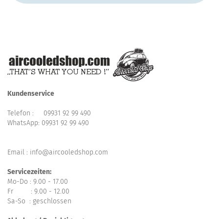
Kundenservice
Telefon :
09931 92 99 490
WhatsApp:
09931 92 99 490
Email : info@aircooledshop.com
Servicezeiten:
Mo-Do : 9.00 - 17.00
Fr : 9.00 - 12.00
Sa-So : geschlossen