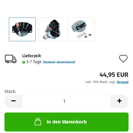
Lieferzeit:
A
5-7 Tage
(Ausland abweichend)
d
44,95 EUR
M
inkl. 19% MwSt. zzgl.
Versand
Stück:
Stück
In den Warenkorb