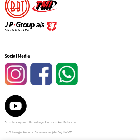
Social Media
Aircooledshop.com , Hintersberger Joachim ist kein Bestandteil
des Volkswagen Konzerns. Die Verwendung der Begriffe "VW",