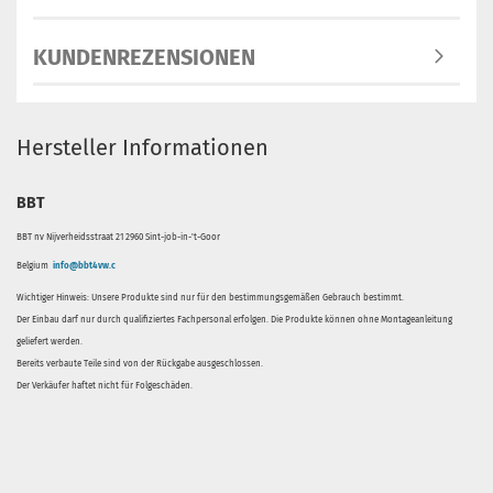
KUNDENREZENSIONEN
Hersteller Informationen
BBT
BBT nv Nijverheidsstraat 21 2960 Sint-job-in-'t-Goor
Belgium
info@bbt4vw.c
Wichtiger Hinweis: Unsere Produkte sind nur für den bestimmungsgemäßen Gebrauch bestimmt.
Der Einbau darf nur durch qualifiziertes Fachpersonal erfolgen. Die Produkte können ohne Montageanleitung
geliefert werden.
Bereits verbaute Teile sind von der Rückgabe ausgeschlossen.
Der Verkäufer haftet nicht für Folgeschäden.