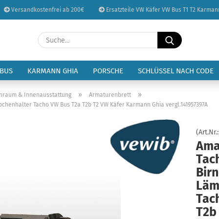
Versandkostenfrei ab 200€
Ersatzteile VW Käfer VW Bus T1 T2 Karman
Sprache auswählen
Suche...
E-Mail
Lieferland
 BUS
KARMANN GHIA
PORSCHE
SCHLÜSSEL NACH CODE
Passwort
»
»
enraum & Innenausstattung
Armaturenbrett
chenhalter Tacho VW Bus T2a T2b T2 VW Käfer Karmann Ghia vergl.141957397A
(Art.Nr.
Ama
Konto erstellen
Tac
Passwort vergessen
Bir
Läm
Tac
T2b