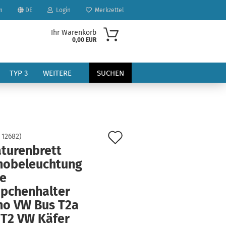
n
DE
Login
Merkzettel
Ihr Warenkorb
0,00 EUR
TYP 3
WEITERE
SUCHEN
Auf
:
12682
)
turenbrett
den
hobeleuchtung
?
Merkzettel
ne
pchenhalter
ho VW Bus T2a
 T2 VW Käfer