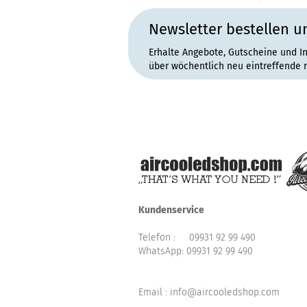
Newsletter bestellen u
Erhalte Angebote, Gutscheine und I
über wöchentlich neu eintreffende 
Kundenservice
Telefon :
09931 92 99 490
WhatsApp:
09931 92 99 490
Email : info@aircooledshop.com