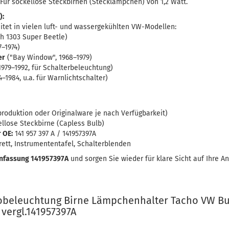
Für sockellose Steckbirnen (Stecklämpchen) von 1,2 Watt.
):
eitet in vielen luft- und wassergekühlten VW-Modellen:
h 1303 Super Beetle)
7–1974)
er
("Bay Window", 1968–1979)
979–1992, für Schalterbeleuchtung)
4–1984, u.a. für Warnlichtschalter)
oduktion oder Originalware je nach Verfügbarkeit)
llose Steckbirne (Capless Bulb)
 OE:
141 957 397 A / 141957397A
tt, Instrumententafel, Schalterblenden
penfassung 141957397A
und sorgen Sie wieder für klare Sicht auf Ihre A
obeleuchtung Birne Lämpchenhalter Tacho VW Bu
vergl.141957397A