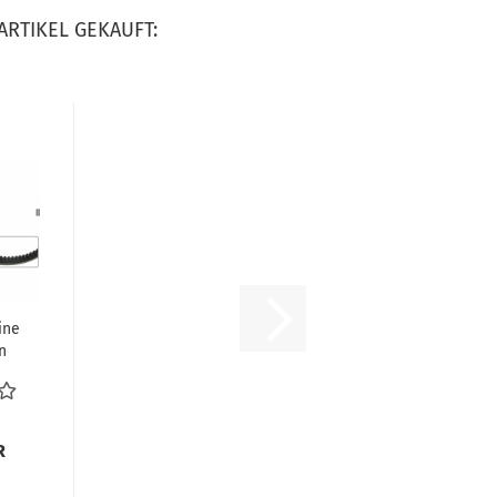
ARTIKEL GEKAUFT:
ine
n
al
e...
R