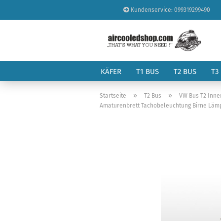
Kundenservice: 099319299490
KÄFER
T1 BUS
T2 BUS
T3
»
»
Startseite
T2 Bus
VW Bus T2 Inn
Amaturenbrett Tachobeleuchtung Birne Lämp