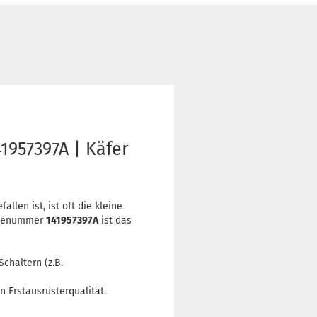
957397A | Käfer
len ist, ist oft die kleine
eilenummer
141957397A
ist das
chaltern (z.B.
n Erstausrüsterqualität.