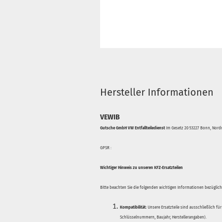
Hersteller Informationen
VEWIB
Gutsche GmbH VW Entfallteiledienst
Im Gesetz 20 53227 Bonn, Nordr
GPSR :
Wichtiger Hinweis zu unseren KFZ-Ersatzteilen
Bitte beachten Sie die folgenden wichtigen Informationen bezüglich 
Kompatibilität:
Unsere Ersatzteile sind ausschließlich für
Schlüsselnummern, Baujahr, Herstellerangaben).