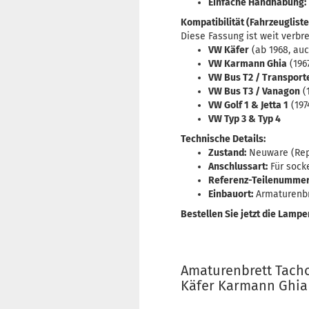
Einfache Handhabung:
Kompatibilität (Fahrzeugliste
Diese Fassung ist weit verbr
VW Käfer
(ab 1968, auc
VW Karmann Ghia
(196
VW Bus T2 / Transport
VW Bus T3 / Vanagon
(1
VW Golf 1 & Jetta 1
(197
VW Typ 3 & Typ 4
Technische Details:
Zustand:
Neuware (Repr
Anschlussart:
Für socke
Referenz-Teilenummer
Einbauort:
Armaturenbre
Bestellen Sie jetzt die Lam
Amaturenbrett Tach
Käfer Karmann Ghia 