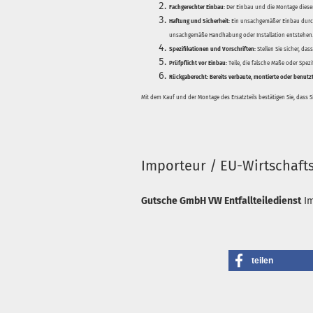
Fachgerechter Einbau:
Der Einbau und die Montage dieser
Haftung und Sicherheit:
Ein unsachgemäßer Einbau durch
unsachgemäße Handhabung oder Installation entstehen
Spezifikationen und Vorschriften:
Stellen Sie sicher, da
Prüfpflicht vor Einbau:
Teile, die falsche Maße oder Spez
Rückgaberecht:
Bereits verbaute, montierte oder benutz
Mit dem Kauf und der Montage des Ersatzteils bestätigen Sie, dass 
Importeur / EU-Wirtschaft
Gutsche GmbH VW Entfallteiledienst
I
teilen