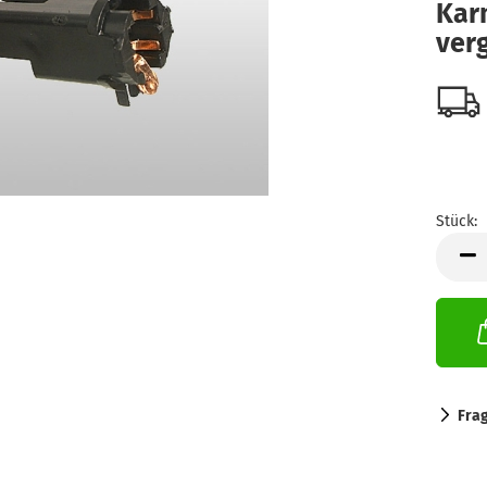
Kar
verg
Stück:
Stück
Fra