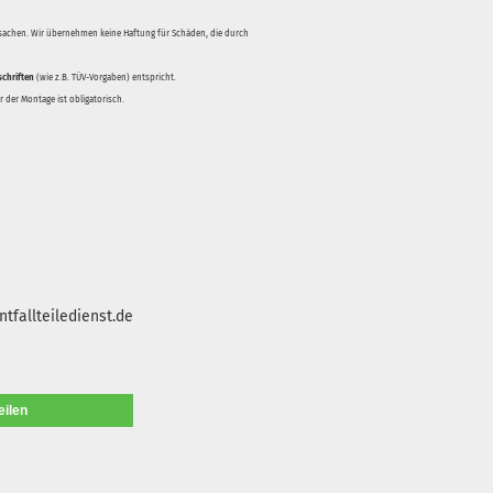
rsachen. Wir übernehmen keine Haftung für Schäden, die durch
schriften
(wie z.B. TÜV-Vorgaben) entspricht.
 der Montage ist obligatorisch.
tfallteiledienst.de
eilen