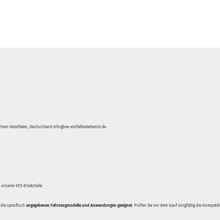
hein-Westfalen, Deutschland info@vw-entfallteiledienst.de
unserer KFZ-Ersatzteile:
 die spezifisch
angegebenen Fahrzeugmodelle und Anwendungen geeignet
. Prüfen Sie vor dem Kauf sorgfältig die Kompati