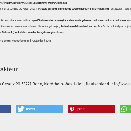
 Teile
müssen zwingend durch qualifizierte Fachkräfte erfolgen
.
 nicht qualifiziertes Personal kann
schwere Schäden am Fahrzeug sowie erhebliche Sicherheitsrisiken
(Unfallgefahr) veru
.
ss das erworbene Ersatzteil den
Spezifikationen des Fahrzeugherstellers sowie geltenden nationalen und internationalen Vor
ifikationen aufweisen oder offensichtliche Mängel zeigen,
dürfen keinesfalls verbaut werden
. Eine Sicht- und Maßprüfung vor
te Teile sind grundsätzlich von der Rückgabe ausgeschlossen.
Sie diese Hinweise gelesen und verstanden haben
sakteur
m Gesetz 20
53227 Bonn, Nordrhein-Westfalen, Deutschland
info@vw-en
tweet
pin it
t