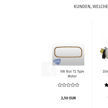
KUNDEN, WELCHE 
VW Bus T2 Typ4
Zün
Motor
Ventildeckeldichtung
Zü
Elring Typ4...
2,50 EUR