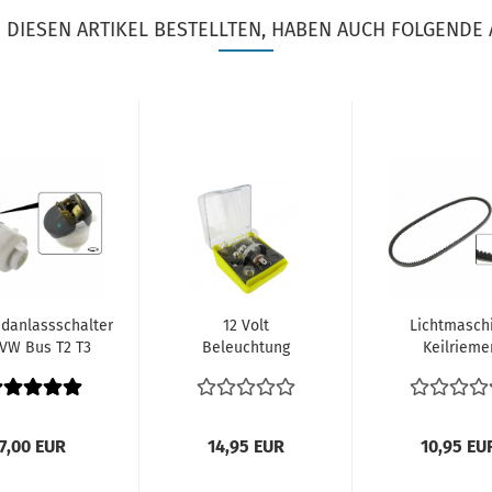
DIESEN ARTIKEL BESTELLTEN, HABEN AUCH FOLGENDE 
danlassschalter
12 Volt
Lichtmasch
VW Bus T2 T3
Beleuchtung
Keilrieme
ndanlaßschalter
VW Bus T2 T3
Bosch /
VW...
Käfer
Continent
Sicherungen...
Riemenscheib
7,00 EUR
14,95 EUR
10,95 EU