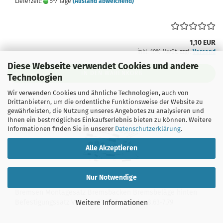
Lieferzeit:
5-7 Tage
(Ausland abweichend)
1,10 EUR
inkl. 19% MwSt. zzgl.
Versand
Diese Webseite verwendet Cookies und andere
IN DEN WARENKORB
Technologien
Wir verwenden Cookies und ähnliche Technologien, auch von
Drittanbietern, um die ordentliche Funktionsweise der Website zu
gewährleisten, die Nutzung unseres Angebotes zu analysieren und
Ihnen ein bestmögliches Einkaufserlebnis bieten zu können. Weitere
Informationen finden Sie in unserer
Datenschutzerklärung
.
Alle Akzeptieren
Nur Notwendige
Bremsen Montagesatz Bremsbacken Bremsbeläge hinten
Befestigungssatz VW Bus T1 T2 Ta Samba 8.63-7.79
Weitere Informationen