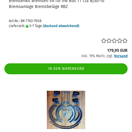
Bremsenkit Bremsen VA für VW Bus T1 T2a Bj.63-70
Bremsanlage Bremsbeläge RBZ
Art.Nr.: BK-T163-70VA
Lieferzeit:
5-7 Tage
(Ausland abweichend)
179,95 EUR
inkl. 19% MwSt. zzgl.
Versand
IN DEN WARENKORB