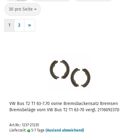
pro Seite
30 pro Seite
1
2
»
VW Bus T2 T1 63-7.70 vorne Bremsbackensatz Bremsen
Bremsbeläge vorn VW Bus T2 T1 63-70 vergl. 211609237D
Art.Nr.: 1237-21235
Lieferzeit:
5-7 Tage
(Ausland abweichend)