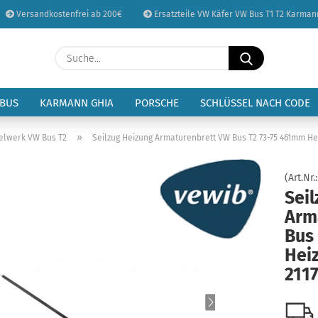
Versandkostenfrei ab 200€
Ersatzteile VW Käfer VW Bus T1 T2 Karman
Sprache auswählen
Suche...
E-Mail
Lieferland
 BUS
KARMANN GHIA
PORSCHE
SCHLÜSSEL NACH CODE
Passwort
»
elwerk VW Bus T2
Seilzug Heizung Armaturenbrett VW Bus T2 73-75 461mm Hei
(Art.Nr.
Sei
Arm
Konto erstellen
Bus
Passwort vergessen
Heiz
211