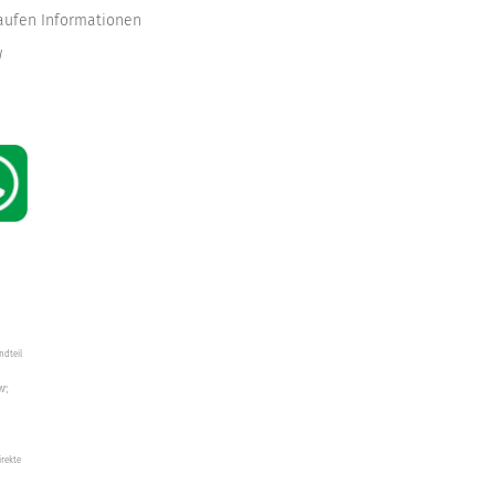
kaufen Informationen
W
ndteil
W",
irekte