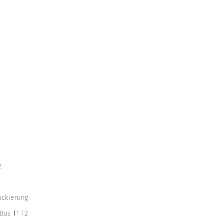
z
ackierung
Bus T1 T2