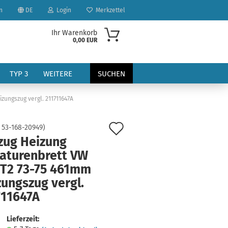
n
DE
Login
Merkzettel
Ihr Warenkorb
0,00 EUR
TYP 3
WEITERE
SUCHEN
zungszug vergl. 211711647A
Auf
:
53-168-20949
)
lzug Heizung
den
aturenbrett VW
Merkzettel
 T2 73-75 461mm
?
ungszug vergl.
711647A
Lieferzeit: