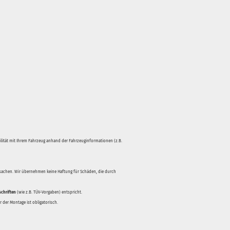
bilität mit Ihrem Fahrzeug anhand der Fahrzeuginformationen (z.B.
rsachen. Wir übernehmen keine Haftung für Schäden, die durch
schriften
(wie z.B. TÜV-Vorgaben) entspricht.
 der Montage ist obligatorisch.