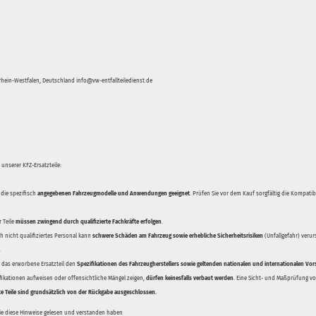
hein-Westfalen, Deutschland info@vw-entfallteiledienst.de
unserer KFZ-Ersatzteile:
 die spezifisch
angegebenen Fahrzeugmodelle und Anwendungen geeignet
. Prüfen Sie vor dem Kauf sorgfältig die Kompati
 Teile
müssen zwingend durch qualifizierte Fachkräfte erfolgen
.
 nicht qualifiziertes Personal kann
schwere Schäden am Fahrzeug sowie erhebliche Sicherheitsrisiken
(Unfallgefahr) veru
.
ss das erworbene Ersatzteil den
Spezifikationen des Fahrzeugherstellers sowie geltenden nationalen und internationalen Vor
ifikationen aufweisen oder offensichtliche Mängel zeigen,
dürfen keinesfalls verbaut werden
. Eine Sicht- und Maßprüfung vor
te Teile sind grundsätzlich von der Rückgabe ausgeschlossen.
Sie diese Hinweise gelesen und verstanden haben