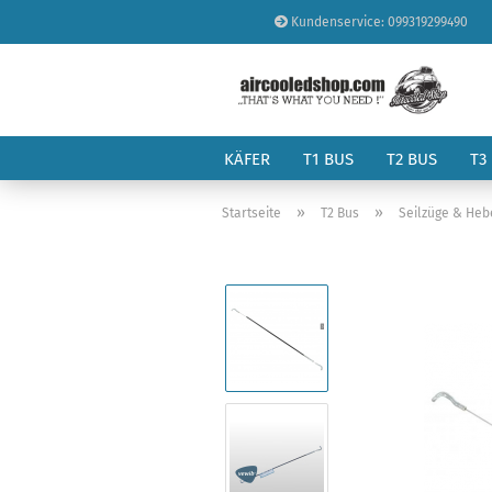
Kundenservice: 099319299490
KÄFER
T1 BUS
T2 BUS
T3
»
»
Startseite
T2 Bus
Seilzüge & Heb