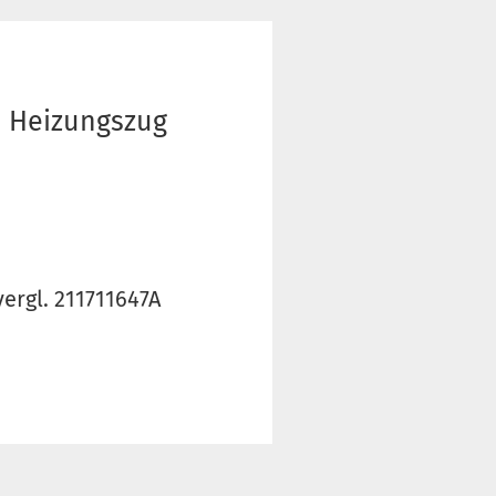
m Heizungszug
ergl. 211711647A