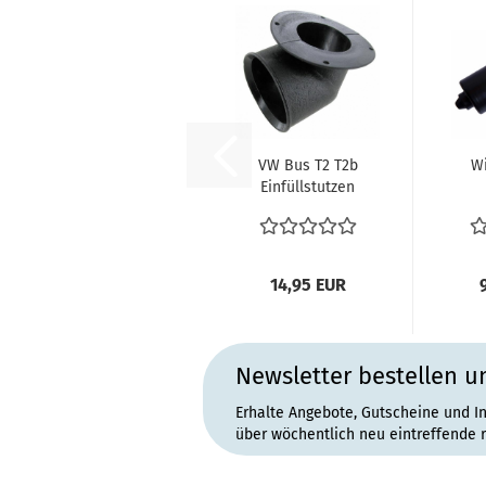
VW Bus T2 T2b
Wi
Einfüllstutzen
Gummi Tank
Sch
08.73-05.79...
14,95 EUR
Newsletter bestellen u
Erhalte Angebote, Gutscheine und I
über wöchentlich neu eintreffende 