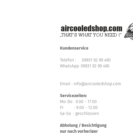
Kundenservice
Telefon :
09931 92 99 490
WhatsApp:
09931 92 99 490
Email : info@aircooledshop.com
Servicezeiten:
Mo-Do : 9.00 - 17.00
Fr : 9.00 - 12.00
Sa-So : geschlossen
Abholung / Besichtigung
nur nach vorheriger