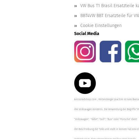
VW Bus T1 Brasil Ersatzteile 
BBT4VW BBT Ersatzteile für V
Cookie Einstellungen
Social Media
Aircooledshop.com , Hintersberger Joachim ist kein Besta
des Volkswagen Konzerns. Die Verwendung der Begriffe "V
"Volkswagen", "Käfer", "Golf", "Bus" oder "Porsche" dient
der Beschreibung der Teile und stellt in keinem Fall eine d