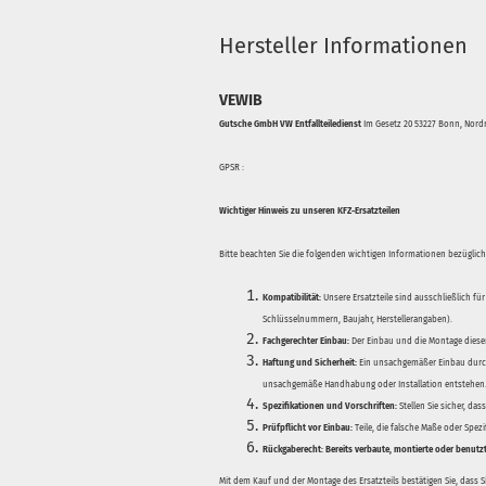
Hersteller Informationen
VEWIB
Gutsche GmbH VW Entfallteiledienst
Im Gesetz 20 53227 Bonn, Nordr
GPSR :
Wichtiger Hinweis zu unseren KFZ-Ersatzteilen
Bitte beachten Sie die folgenden wichtigen Informationen bezüglich 
Kompatibilität:
Unsere Ersatzteile sind ausschließlich für
Schlüsselnummern, Baujahr, Herstellerangaben).
Fachgerechter Einbau:
Der Einbau und die Montage dieser
Haftung und Sicherheit:
Ein unsachgemäßer Einbau durch
unsachgemäße Handhabung oder Installation entstehen
Spezifikationen und Vorschriften:
Stellen Sie sicher, da
Prüfpflicht vor Einbau:
Teile, die falsche Maße oder Spez
Rückgaberecht:
Bereits verbaute, montierte oder benutz
Mit dem Kauf und der Montage des Ersatzteils bestätigen Sie, dass 