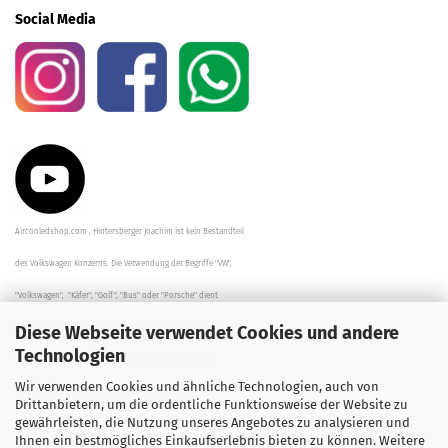
Social Media
Aircooledshop.com , Hintersberger Joachim ist kein Bestandteil
des Volkswagen Konzerns. Die Verwendung der Begriffe "VW",
"Volkswagen", "Käfer", "Golf", "Bus" oder "Porsche" dient
Diese Webseite verwendet Cookies und andere
der Beschreibung der Teile und stellt in keinem Fall eine direkte
Technologien
Verbindung zu dem Unternehmen "Volkswagen" her/da.
Wir verwenden Cookies und ähnliche Technologien, auch von
Die Beschreibungen, Zeichnungen und Angaben zur
Drittanbietern, um die ordentliche Funktionsweise der Website zu
gewährleisten, die Nutzung unseres Angebotes zu analysieren und
Verwendung sind sorgfältig überprüft worden.
Ihnen ein bestmögliches Einkaufserlebnis bieten zu können. Weitere