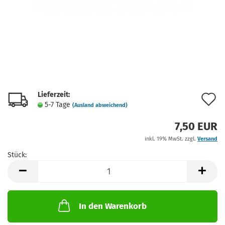
Lieferzeit:
A
5-7 Tage
(Ausland abweichend)
d
7,50 EUR
M
inkl. 19% MwSt. zzgl.
Versand
Stück:
Stück
In den Warenkorb