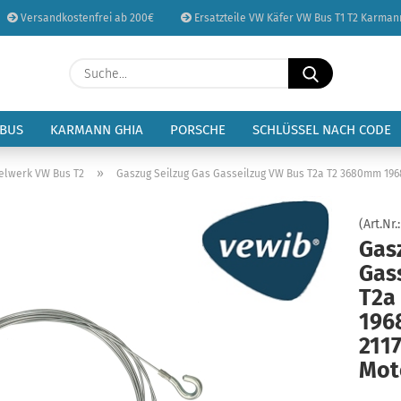
Versandkostenfrei ab 200€
Ersatzteile VW Käfer VW Bus T1 T2 Karman
Sprache auswählen
Suche...
E-Mail
Lieferland
 BUS
KARMANN GHIA
PORSCHE
SCHLÜSSEL NACH CODE
Passwort
»
elwerk VW Bus T2
Gaszug Seilzug Gas Gasseilzug VW Bus T2a T2 3680mm 1968-
(Art.Nr.
Gas
Gas
Konto erstellen
T2a
Passwort vergessen
1968
211
Mot