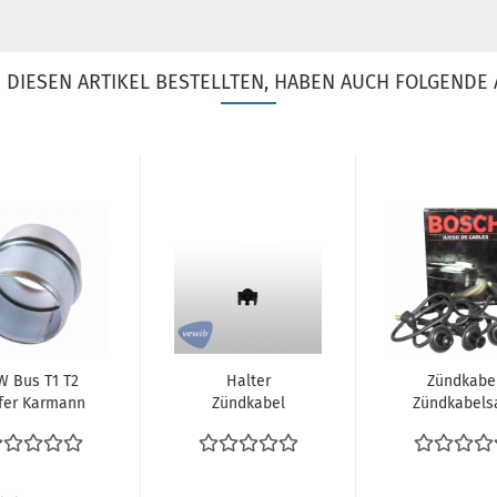
DIESEN ARTIKEL BESTELLTEN, HABEN AUCH FOLGENDE 
W Bus T1 T2
Halter
Zündkabe
fer Karmann
Zündkabel
Zündkabels
Verbinder
Zündkabelsatz
Bosch VW Kä
zwischen
VW Käfer
& VW Bus T1
izschlauch...
Karmann Bus...