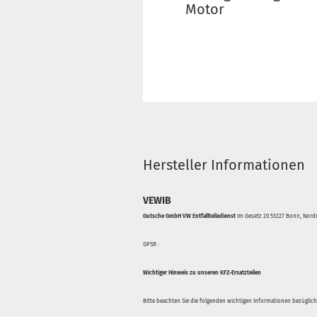
Motor
Hersteller Informationen
VEWIB
Gutsche GmbH VW Entfallteiledienst
Im Gesetz 20 53227 Bonn, Nordr
GPSR :
Wichtiger Hinweis zu unseren KFZ-Ersatzteilen
Bitte beachten Sie die folgenden wichtigen Informationen bezüglich 