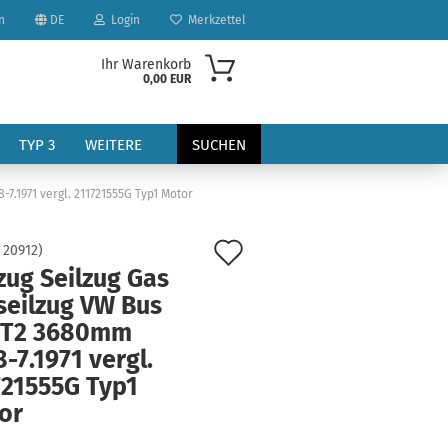
n
DE
Login
Merkzettel
Ihr Warenkorb
0,00 EUR
TYP 3
WEITERE
SUCHEN
7.1971 vergl. 211721555G Typ1 Motor
Auf
:
20912
)
zug Seilzug Gas
den
seilzug VW Bus
Merkzettel
 T2 3680mm
?
-7.1971 vergl.
721555G Typ1
or