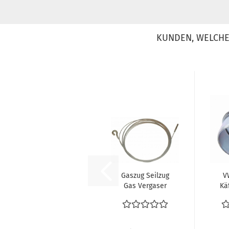
KUNDEN, WELCHE 
Gaszug Seilzug
V
Gas Vergaser
Kä
VW Bus T2 T2a
8.1967-10.1968...
He