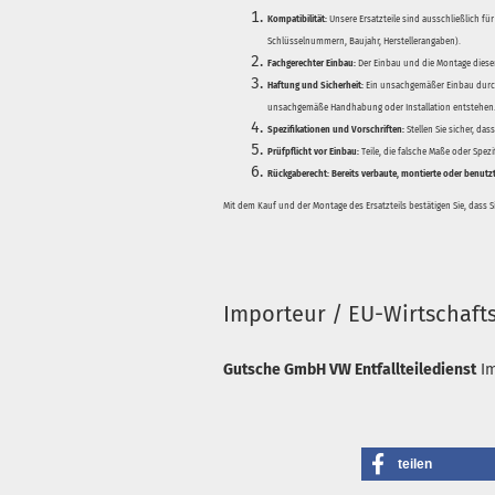
Kompatibilität:
Unsere Ersatzteile sind ausschließlich für
Schlüsselnummern, Baujahr, Herstellerangaben).
Fachgerechter Einbau:
Der Einbau und die Montage dieser
Haftung und Sicherheit:
Ein unsachgemäßer Einbau durch
unsachgemäße Handhabung oder Installation entstehen
Spezifikationen und Vorschriften:
Stellen Sie sicher, da
Prüfpflicht vor Einbau:
Teile, die falsche Maße oder Spez
Rückgaberecht:
Bereits verbaute, montierte oder benutz
Mit dem Kauf und der Montage des Ersatzteils bestätigen Sie, dass 
Importeur / EU-Wirtschaft
Gutsche GmbH VW Entfallteiledienst
I
teilen