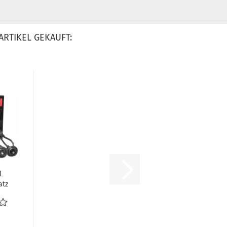
ARTIKEL GEKAUFT:
l
atz
fer
...