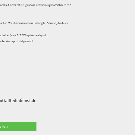
bilität mit Ihrem Fahrzeug anhand der Fahrzeuginformationen (z.B.
rsachen. Wir übernehmen keine Haftung für Schäden, die durch
schriften
(wie z.B. TÜV-Vorgaben) entspricht.
 der Montage ist obligatorisch.
tfallteiledienst.de
eilen