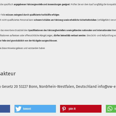
 die spezifisch
angegebenen Fahrzeugmodelle und Anwendungen geeignet
. Prüfen Sie vor dem Kauf sorgfältig die Kompati
 Teile
müssen zwingend durch qualifizierte Fachkräfte erfolgen
.
 nicht qualifiziertes Personal kann
schwere Schäden am Fahrzeug sowie erhebliche Sicherheitsrisiken
(Unfallgefahr) veru
.
ss das erworbene Ersatzteil den
Spezifikationen des Fahrzeugherstellers sowie geltenden nationalen und internationalen Vor
ifikationen aufweisen oder offensichtliche Mängel zeigen,
dürfen keinesfalls verbaut werden
. Eine Sicht- und Maßprüfung vor
te Teile sind grundsätzlich von der Rückgabe ausgeschlossen.
Sie diese Hinweise gelesen und verstanden haben
sakteur
m Gesetz 20
53227 Bonn, Nordrhein-Westfalen, Deutschland
info@vw-en
tweet
pin it
t