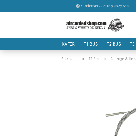
Kundenservice: 099319299490
KÄFER
T1 BUS
T2 BUS
T3
»
»
Startseite
T2 Bus
Seilzüge & Heb