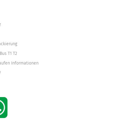
z
ackierung
Bus T1 T2
kaufen Informationen
W