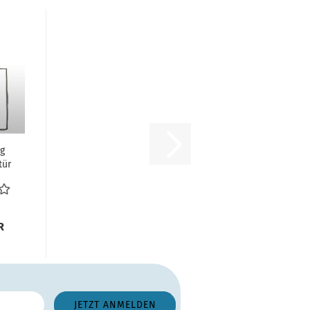
g
tür
WIB
...
R