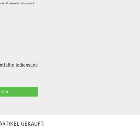
 der Montage ist obligatorisch.
tfallteiledienst.de
eilen
ARTIKEL GEKAUFT: