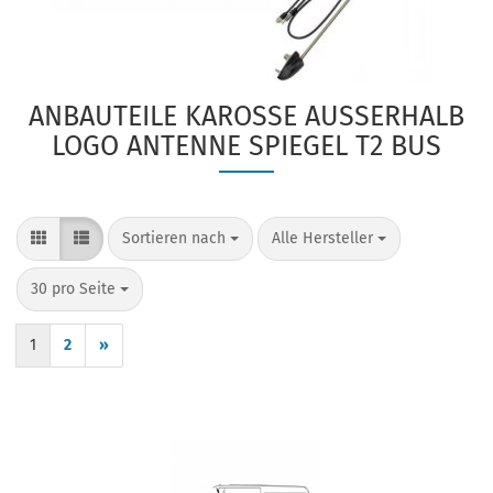
ANBAUTEILE KAROSSE AUSSERHALB L
OGO ANTENNE SPIEGEL T2 BUS
Sortieren nach
pro Seite
Sortieren nach
Alle Hersteller
pro Seite
30 pro Seite
1
2
»