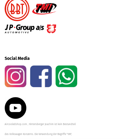
Social Media
Aircooledshop.com , Hintersberger Joachim ist kein Bestandteil
des Volkswagen Konzerns. Die Verwendung der Begriffe "VW",