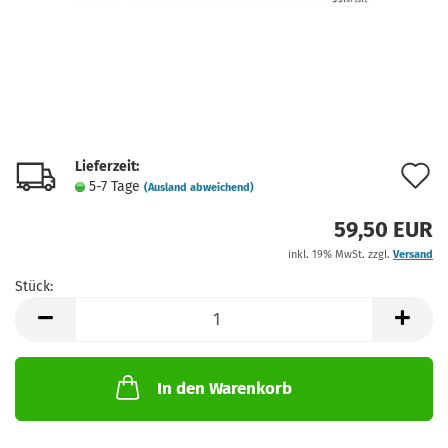
Lieferzeit:
A
5-7 Tage
(Ausland abweichend)
d
59,50 EUR
M
inkl. 19% MwSt. zzgl.
Versand
Stück:
Stück
In den Warenkorb