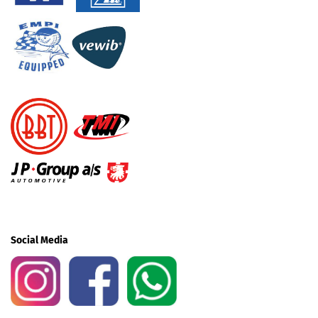
Social Media