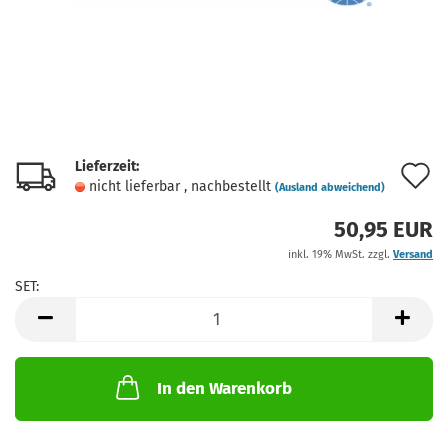
Lieferzeit:
A
nicht lieferbar , nachbestellt
(Ausland abweichend)
d
50,95 EUR
M
inkl. 19% MwSt. zzgl.
Versand
SET:
SET
In den Warenkorb