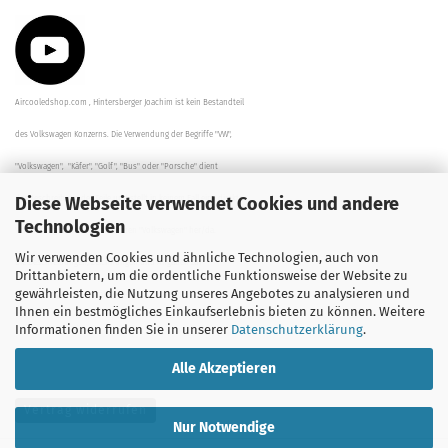
Aircooledshop.com , Hintersberger Joachim ist kein Bestandteil
des Volkswagen Konzerns. Die Verwendung der Begriffe "VW",
"Volkswagen", "Käfer", "Golf", "Bus" oder "Porsche" dient
Diese Webseite verwendet Cookies und andere
der Beschreibung der Teile und stellt in keinem Fall eine direkte
Technologien
Verbindung zu dem Unternehmen "Volkswagen" her/da.
Wir verwenden Cookies und ähnliche Technologien, auch von
Die Beschreibungen, Zeichnungen und Angaben zur
Drittanbietern, um die ordentliche Funktionsweise der Website zu
gewährleisten, die Nutzung unseres Angebotes zu analysieren und
Verwendung sind sorgfältig überprüft worden.
Ihnen ein bestmögliches Einkaufserlebnis bieten zu können. Weitere
Informationen finden Sie in unserer
Datenschutzerklärung
.
Alle Akzeptieren
Vertrag widerrufen
Nur Notwendige