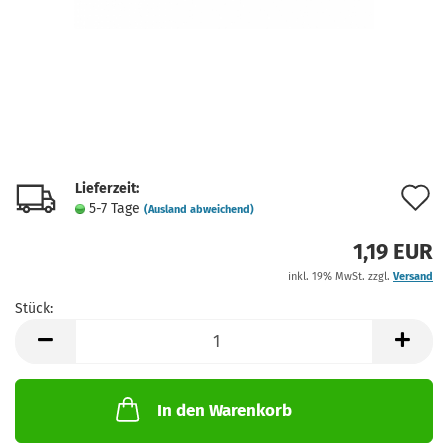
Lieferzeit:
A
5-7 Tage
(Ausland abweichend)
d
1,19 EUR
M
inkl. 19% MwSt. zzgl.
Versand
Stück:
Stück
In den Warenkorb