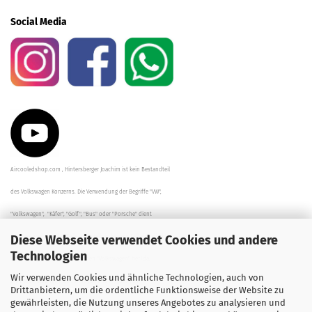
Social Media
Aircooledshop.com , Hintersberger Joachim ist kein Bestandteil
des Volkswagen Konzerns. Die Verwendung der Begriffe "VW",
"Volkswagen", "Käfer", "Golf", "Bus" oder "Porsche" dient
Diese Webseite verwendet Cookies und andere
der Beschreibung der Teile und stellt in keinem Fall eine direkte
Technologien
Verbindung zu dem Unternehmen "Volkswagen" her/da.
Wir verwenden Cookies und ähnliche Technologien, auch von
Die Beschreibungen, Zeichnungen und Angaben zur
Drittanbietern, um die ordentliche Funktionsweise der Website zu
gewährleisten, die Nutzung unseres Angebotes zu analysieren und
Verwendung sind sorgfältig überprüft worden.