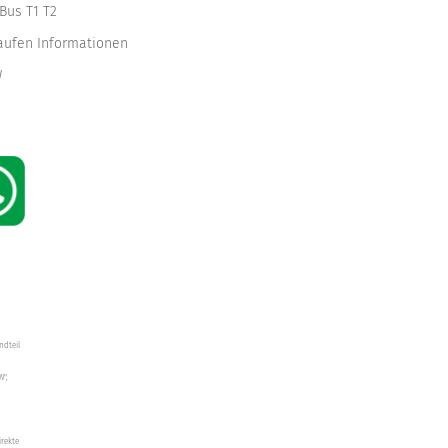
Bus T1 T2
kaufen Informationen
W
ndteil
W",
irekte