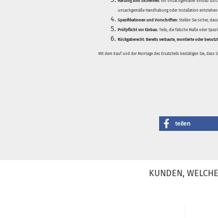
Haftung und Sicherheit:
Ein unsachgemäßer Einbau durch
unsachgemäße Handhabung oder Installation entstehen
Spezifikationen und Vorschriften:
Stellen Sie sicher, da
Prüfpflicht vor Einbau:
Teile, die falsche Maße oder Spez
Rückgaberecht:
Bereits verbaute, montierte oder benutz
Mit dem Kauf und der Montage des Ersatzteils bestätigen Sie, dass 
teilen
KUNDEN, WELCHE 