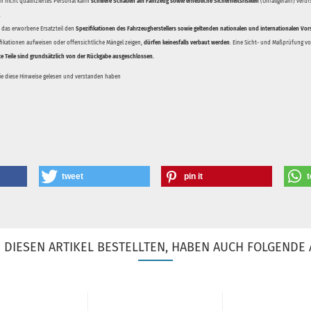
 nicht qualifiziertes Personal kann
schwere Schäden am Fahrzeug sowie erhebliche Sicherheitsrisiken
(Unfallgefahr) veru
.
ss das erworbene Ersatzteil den
Spezifikationen des Fahrzeugherstellers sowie geltenden nationalen und internationalen Vor
ifikationen aufweisen oder offensichtliche Mängel zeigen,
dürfen keinesfalls verbaut werden
. Eine Sicht- und Maßprüfung vor
te Teile sind grundsätzlich von der Rückgabe ausgeschlossen.
Sie diese Hinweise gelesen und verstanden haben
tweet
pin it
t
DIESEN ARTIKEL BESTELLTEN, HABEN AUCH FOLGENDE 