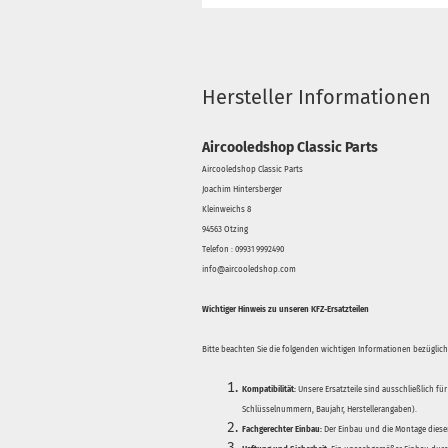
Hersteller Informationen
Aircooledshop Classic Parts
Aircooledshop Classic Parts
Joachim Hintersberger
Kleinweichs 8
94563 Otzing
Telefon : 09931 9992490
info@aircooledshop.com
Wichtiger Hinweis zu unseren KFZ-Ersatzteilen
Bitte beachten Sie die folgenden wichtigen Informationen bezüglich 
Kompatibilität:
Unsere Ersatzteile sind ausschließlich für
Schlüsselnummern, Baujahr, Herstellerangaben).
Fachgerechter Einbau:
Der Einbau und die Montage dieser