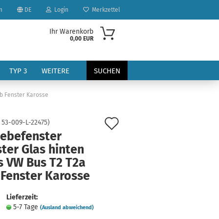
n
DE
Login
Merkzettel
Ihr Warenkorb
0,00 EUR
TYP 3
WEITERE
SUCHEN
2b Fenster Karosse
Auf
:
53-009-L-22475
)
iebefenster
den
ter Glas hinten
Merkzettel
s VW Bus T2 T2a
?
 Fenster Karosse
Lieferzeit:
5-7 Tage
(Ausland abweichend)