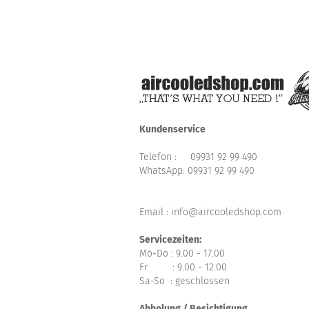
Kundenservice
Telefon :
09931 92 99 490
WhatsApp:
09931 92 99 490
Email : info@aircooledshop.com
Servicezeiten:
Mo-Do : 9.00 - 17.00
Fr : 9.00 - 12.00
Sa-So : geschlossen
Abholung / Besichtigung