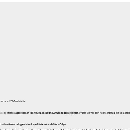
unserer KFZ-Ersatzteile:
 die spezifisch
angegebenen Fahrzeugmodelle und Anwendungen geeignet
. Prüfen Sie vor dem Kauf sorgfältig die Kompati
 Teile
müssen zwingend durch qualifizierte Fachkräfte erfolgen
.