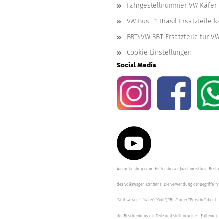
Fahrgestellnummer VW Käfer 
VW Bus T1 Brasil Ersatzteile 
BBT4VW BBT Ersatzteile für V
Cookie Einstellungen
Social Media
Aircooledshop.com , Hintersberger Joachim ist kein Besta
des Volkswagen Konzerns. Die Verwendung der Begriffe "V
"Volkswagen", "Käfer", "Golf", "Bus" oder "Porsche" dient
der Beschreibung der Teile und stellt in keinem Fall eine d