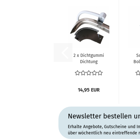
2 x Dichtgummi
S
Dichtung
Bol
Spritzschutz
Mon
hinten
Stoßstange...
14,95 EUR
Newsletter bestellen u
Erhalte Angebote, Gutscheine und I
über wöchentlich neu eintreffende 