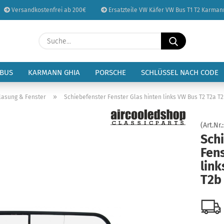
Versandkostenfrei ab 200€
Ersatzteile VW Käfer VW Bus T1 T2 Karman
Sprache auswählen
Suche...
E-Mail
Lieferland
 BUS
KARMANN GHIA
PORSCHE
SCHLÜSSEL NACH CODE
Passwort
»
lasung & Fenster
Schiebefenster Fenster Glas hinten links VW Bus T2 T2a T
(Art.Nr.
Sch
Fens
Konto erstellen
link
Passwort vergessen
T2b