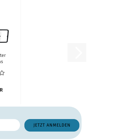
ter
as
ts
..
UR