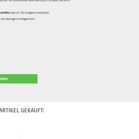
rsachen. Wir übernehmen keine Haftung für Schäden, die durch
schriften
(wie z.B. TÜV-Vorgaben) entspricht.
 der Montage ist obligatorisch.
eilen
ARTIKEL GEKAUFT: