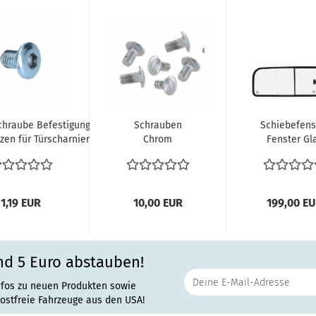
chraube Befestigung
Schrauben
Schiebefens
zen für Türscharnier -
Chrom
Fenster Gl
tage/Schlossfänger...
Befestigung
hinten rech
Stoßstange VW
VW Bus T2.
Käfer VW...
1,19 EUR
10,00 EUR
199,00 E
nd 5 Euro abstauben!
nfos zu neuen Produkten sowie
rostfreie Fahrzeuge aus den USA!