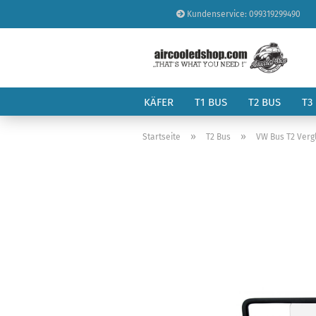
Kundenservice: 099319299490
KÄFER
T1 BUS
T2 BUS
T3
»
»
Startseite
T2 Bus
VW Bus T2 Verg