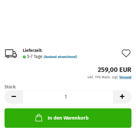
Lieferzeit:
A
5-7 Tage
(Ausland abweichend)
d
259,00 EUR
M
inkl. 19% MwSt. zzgl.
Versand
Stück:
Stück
In den Warenkorb