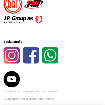
Social Media
Aircooledshop.com , Hintersberger Joachim ist kein Bestandteil
des Volkswagen Konzerns. Die Verwendung der Begriffe "VW",