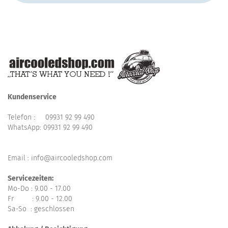
Kundenservice
Telefon :
09931 92 99 490
WhatsApp:
09931 92 99 490
Email : info@aircooledshop.com
Servicezeiten:
Mo-Do : 9.00 - 17.00
Fr : 9.00 - 12.00
Sa-So : geschlossen