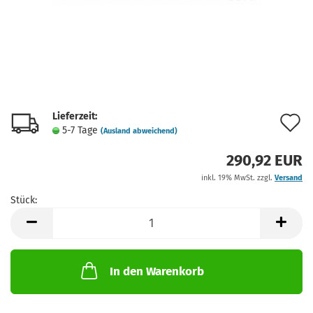
Lieferzeit:
A
5-7 Tage
(Ausland abweichend)
d
290,92 EUR
M
inkl. 19% MwSt. zzgl.
Versand
Stück:
Stück
In den Warenkorb