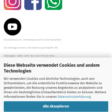
Aircooledshop.com , Hintersberger Joachim ist kein Bestandteil
des Volkswagen Konzerns. Die Verwendung der Begriffe "VW",
"Volkswagen", "Käfer", "Golf", "Bus" oder "Porsche" dient
Diese Webseite verwendet Cookies und andere
der Beschreibung der Teile und stellt in keinem Fall eine direkte
Technologien
Verbindung zu dem Unternehmen "Volkswagen" her/da.
Wir verwenden Cookies und ähnliche Technologien, auch von
Die Beschreibungen, Zeichnungen und Angaben zur
Drittanbietern, um die ordentliche Funktionsweise der Website zu
gewährleisten, die Nutzung unseres Angebotes zu analysieren und
Verwendung sind sorgfältig überprüft worden.
Ihnen ein bestmögliches Einkaufserlebnis bieten zu können. Weitere
Informationen finden Sie in unserer
Datenschutzerklärung
.
Alle Akzeptieren