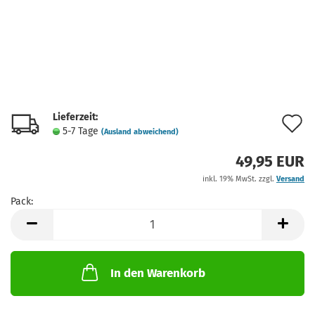
Lieferzeit:
A
5-7 Tage
(Ausland abweichend)
d
49,95 EUR
M
inkl. 19% MwSt. zzgl.
Versand
Pack:
Pack
In den Warenkorb