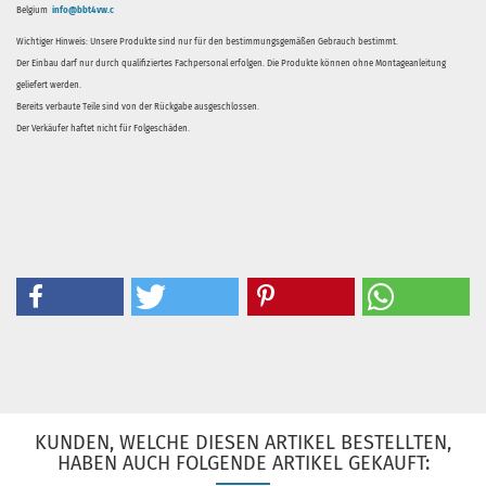
Belgium
info@bbt4vw.c
Wichtiger Hinweis: Unsere Produkte sind nur für den bestimmungsgemäßen Gebrauch bestimmt.
Der Einbau darf nur durch qualifiziertes Fachpersonal erfolgen. Die Produkte können ohne Montageanleitung
geliefert werden.
Bereits verbaute Teile sind von der Rückgabe ausgeschlossen.
Der Verkäufer haftet nicht für Folgeschäden.
KUNDEN, WELCHE DIESEN ARTIKEL BESTELLTEN,
HABEN AUCH FOLGENDE ARTIKEL GEKAUFT: