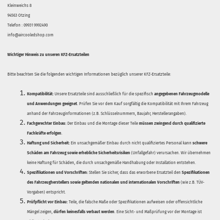
Kleinweichs 8
94563 Otzing
Telefon : 09931 9992490
info@aircooledshop.com
Wichtiger Hinweis zu unseren KFZ-Ersatzteilen
Bitte beachten Sie die folgenden wichtigen Informationen bezüglich unserer KFZ-Ersatzteile:
Kompatibilität:
Unsere Ersatzteile sind ausschließlich für die spezifisch
angegebenen Fahrzeugmodelle
und Anwendungen geeignet
. Prüfen Sie vor dem Kauf sorgfältig die Kompatibilität mit Ihrem Fahrzeug
anhand der Fahrzeuginformationen (z.B. Schlüsselnummern, Baujahr, Herstellerangaben).
Fachgerechter Einbau:
Der Einbau und die Montage dieser Teile
müssen zwingend durch qualifizierte
Fachkräfte erfolgen
.
Haftung und Sicherheit:
Ein unsachgemäßer Einbau durch nicht qualifiziertes Personal kann
schwere
Schäden am Fahrzeug sowie erhebliche Sicherheitsrisiken
(Unfallgefahr) verursachen. Wir übernehmen
keine Haftung für Schäden, die durch unsachgemäße Handhabung oder Installation entstehen.
Spezifikationen und Vorschriften:
Stellen Sie sicher, dass das erworbene Ersatzteil den
Spezifikationen
des Fahrzeugherstellers sowie geltenden nationalen und internationalen Vorschriften
(wie z.B. TÜV-
Vorgaben) entspricht.
Prüfpflicht vor Einbau:
Teile, die falsche Maße oder Spezifikationen aufweisen oder offensichtliche
Mängel zeigen,
dürfen keinesfalls verbaut werden
. Eine Sicht- und Maßprüfung vor der Montage ist