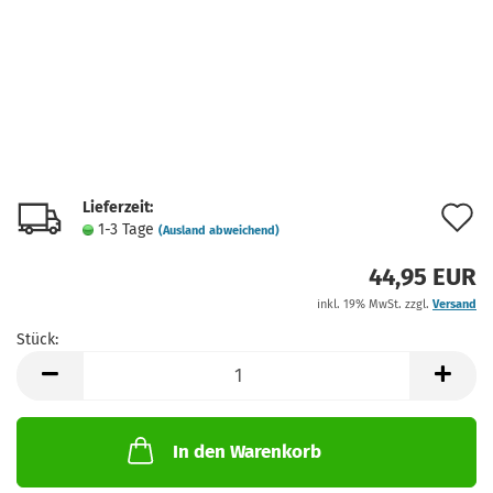
Lieferzeit:
A
1-3 Tage
(Ausland abweichend)
d
44,95 EUR
M
inkl. 19% MwSt. zzgl.
Versand
Stück:
Stück
In den Warenkorb