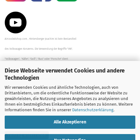
Aircooledshop.com , Hintersberger Joachim ist kein Bestandteil
des Volkswagen Konzerns. Die Verwendung der Begriffe "VW",
"Volkswagen", "Käfer", "Golf", "Bus" oder "Porsche" dient
Diese Webseite verwendet Cookies und andere
der Beschreibung der Teile und stellt in keinem Fall eine direkte
Technologien
Verbindung zu dem Unternehmen "Volkswagen" her/da.
Wir verwenden Cookies und ähnliche Technologien, auch von
Die Beschreibungen, Zeichnungen und Angaben zur
Drittanbietern, um die ordentliche Funktionsweise der Website zu
gewährleisten, die Nutzung unseres Angebotes zu analysieren und
Verwendung sind sorgfältig überprüft worden.
Ihnen ein bestmögliches Einkaufserlebnis bieten zu können. Weitere
Informationen finden Sie in unserer
Datenschutzerklärung
.
Alle Akzeptieren
Vertrag widerrufen