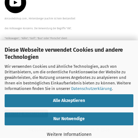
Aircooledshop.com , Hintersberger Joachim ist kein Bestandteil
des Volkswagen Konzerns. Die Verwendung der Begriffe "VW",
"Volkswagen", "Käfer", "Golf", "Bus" oder "Porsche" dient
Diese Webseite verwendet Cookies und andere
der Beschreibung der Teile und stellt in keinem Fall eine direkte
Technologien
Verbindung zu dem Unternehmen "Volkswagen" her/da.
Wir verwenden Cookies und ähnliche Technologien, auch von
Die Beschreibungen, Zeichnungen und Angaben zur
Drittanbietern, um die ordentliche Funktionsweise der Website zu
gewährleisten, die Nutzung unseres Angebotes zu analysieren und
Verwendung sind sorgfältig überprüft worden.
Ihnen ein bestmögliches Einkaufserlebnis bieten zu können. Weitere
Informationen finden Sie in unserer
Datenschutzerklärung
.
Alle Akzeptieren
Vertrag widerrufen
Nur Notwendige
Webshop erstellen
mit Gambio.de © 2026
Weitere Informationen