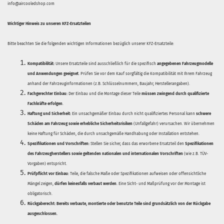
info@aircooledshop.com
Wichtiger Hinweis zu unseren KFZ-Ersatzteilen
Bitte beachten Sie die folgenden wichtigen Informationen bezüglich unserer KFZ-Ersatzteile:
Kompatibilität:
Unsere Ersatzteile sind ausschließlich für die spezifisch
angegebenen Fahrzeugmodelle
und Anwendungen geeignet
. Prüfen Sie vor dem Kauf sorgfältig die Kompatibilität mit Ihrem Fahrzeug
anhand der Fahrzeuginformationen (z.B. Schlüsselnummern, Baujahr, Herstellerangaben).
Fachgerechter Einbau:
Der Einbau und die Montage dieser Teile
müssen zwingend durch qualifizierte
Fachkräfte erfolgen
.
Haftung und Sicherheit:
Ein unsachgemäßer Einbau durch nicht qualifiziertes Personal kann
schwere
Schäden am Fahrzeug sowie erhebliche Sicherheitsrisiken
(Unfallgefahr) verursachen. Wir übernehmen
keine Haftung für Schäden, die durch unsachgemäße Handhabung oder Installation entstehen.
Spezifikationen und Vorschriften:
Stellen Sie sicher, dass das erworbene Ersatzteil den
Spezifikationen
des Fahrzeugherstellers sowie geltenden nationalen und internationalen Vorschriften
(wie z.B. TÜV-
Vorgaben) entspricht.
Prüfpflicht vor Einbau:
Teile, die falsche Maße oder Spezifikationen aufweisen oder offensichtliche
Mängel zeigen,
dürfen keinesfalls verbaut werden
. Eine Sicht- und Maßprüfung vor der Montage ist
obligatorisch.
Rückgaberecht:
Bereits verbaute, montierte oder benutzte Teile sind grundsätzlich von der Rückgabe
ausgeschlossen.