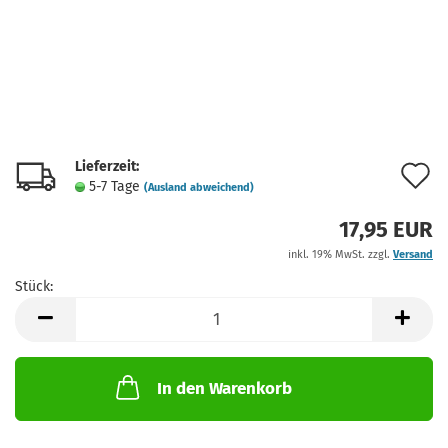
Lieferzeit:
A
5-7 Tage
(Ausland abweichend)
d
17,95 EUR
M
inkl. 19% MwSt. zzgl.
Versand
Stück:
Stück
In den Warenkorb