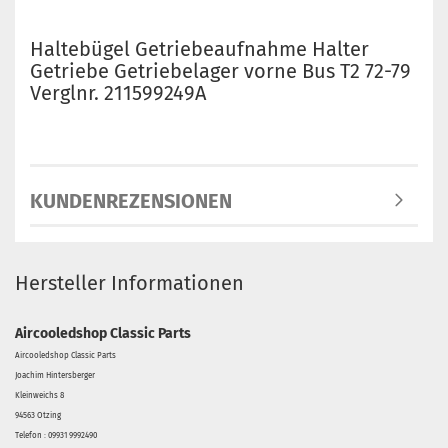
Haltebügel Getriebeaufnahme Halter
Getriebe Getriebelager vorne Bus T2 72-79
Verglnr. 211599249A
KUNDENREZENSIONEN
Hersteller Informationen
Aircooledshop Classic Parts
Aircooledshop Classic Parts
Joachim Hintersberger
Kleinweichs 8
94563 Otzing
Telefon : 09931 9992490