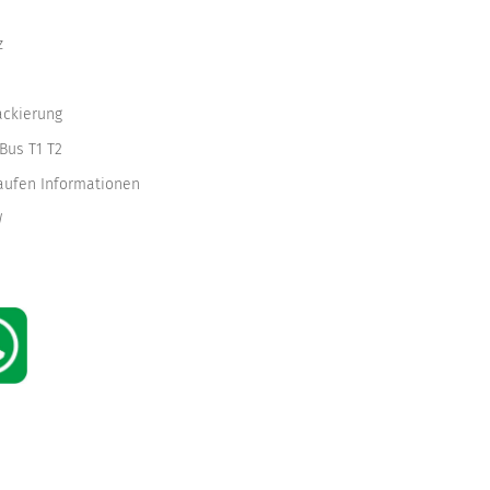
z
ackierung
Bus T1 T2
kaufen Informationen
W