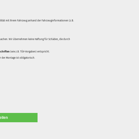
bilität mit Ihrem Fahrzeug anhand der Fahrzeuginformationen (z.B.
rsachen. Wir übernehmen keine Haftung für Schäden, die durch
schriften
(wie z.B. TÜV-Vorgaben) entspricht.
 der Montage ist obligatorisch.
eilen