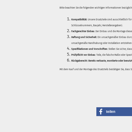
Bitte beachten Sie die folgenden wichtigen Informationen bezüglich 
Kompatibilität:
Unsere Ersatzteile sind ausschließlich für
Schlüsselnummern, Baujahr, Herstellerangaben).
Fachgerechter Einbau:
Der Einbau und die Montage dieser
Haftung und Sicherheit:
Ein unsachgemäßer Einbau durch
unsachgemäße Handhabung oder Installation entstehen
Spezifikationen und Vorschriften:
Stellen Sie sicher, da
Prüfpflicht vor Einbau:
Teile, die falsche Maße oder Spez
Rückgaberecht:
Bereits verbaute, montierte oder benutz
Mit dem Kauf und der Montage des Ersatzteils bestätigen Sie, dass 
teilen