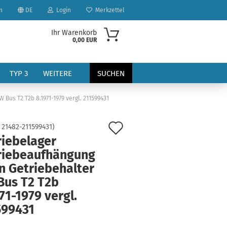
n
DE
Login
Merkzettel
Ihr Warenkorb
0,00 EUR
TYP 3
WEITERE
SUCHEN
Bus T2 T2b 8.1971-1979 vergl. 211599431
Auf
:
21482-211599431
)
riebelager
den
riebeaufhängung
Merkzettel
n Getriebehalter
?
Bus T2 T2b
71-1979 vergl.
599431