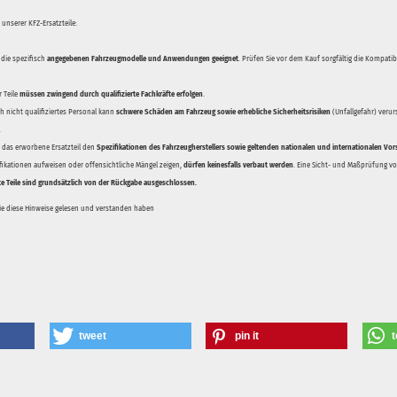
unserer KFZ-Ersatzteile:
 die spezifisch
angegebenen Fahrzeugmodelle und Anwendungen geeignet
. Prüfen Sie vor dem Kauf sorgfältig die Kompati
 Teile
müssen zwingend durch qualifizierte Fachkräfte erfolgen
.
 nicht qualifiziertes Personal kann
schwere Schäden am Fahrzeug sowie erhebliche Sicherheitsrisiken
(Unfallgefahr) veru
.
ss das erworbene Ersatzteil den
Spezifikationen des Fahrzeugherstellers sowie geltenden nationalen und internationalen Vor
ifikationen aufweisen oder offensichtliche Mängel zeigen,
dürfen keinesfalls verbaut werden
. Eine Sicht- und Maßprüfung vor
te Teile sind grundsätzlich von der Rückgabe ausgeschlossen.
Sie diese Hinweise gelesen und verstanden haben
tweet
pin it
t