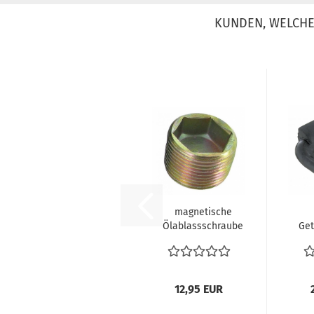
KUNDEN, WELCHE 
magnetische
Ölablassschraube
Get
für VW Bus T1 T2
G
T3 Karmann...
12,95 EUR