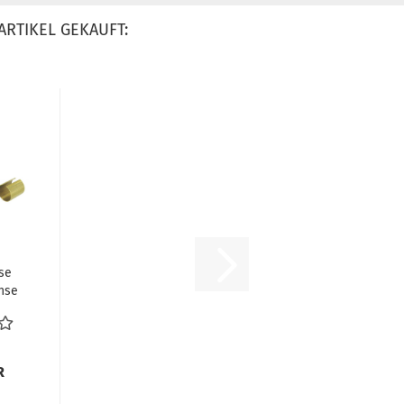
ARTIKEL GEKAUFT:
se
hse
nd
.
R