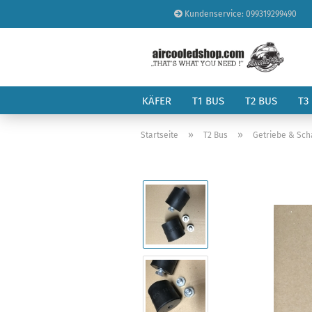
Kundenservice: 099319299490
KÄFER
T1 BUS
T2 BUS
T3
»
»
Startseite
T2 Bus
Getriebe & Sch