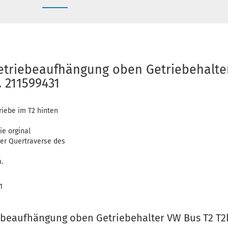
etriebeaufhängung oben Getriebehalte
. 211599431
riebe im T2 hinten
ie orginal
er Quertraverse des
.
1
ebeaufhängung oben Getriebehalter VW Bus T2 T2b 