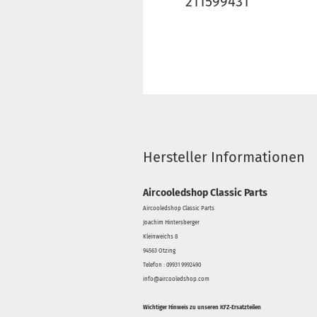
211599431
Hersteller Informationen
Aircooledshop Classic Parts
Aircooledshop Classic Parts
Joachim Hintersberger
Kleinweichs 8
94563 Otzing
Telefon : 09931 9992490
info@aircooledshop.com
Wichtiger Hinweis zu unseren KFZ-Ersatzteilen