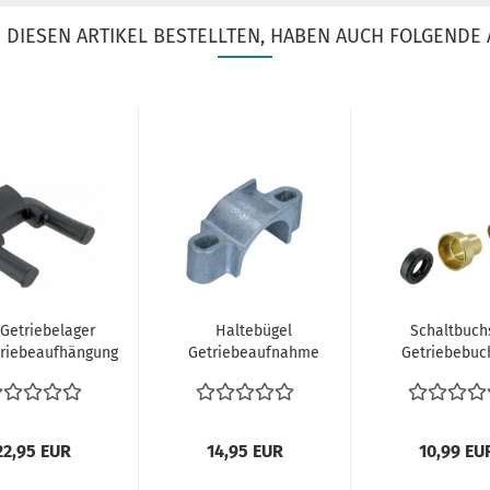
DIESEN ARTIKEL BESTELLTEN, HABEN AUCH FOLGENDE 
Getriebelager
Haltebügel
Schaltbuch
riebeaufhängung
Getriebeaufnahme
Getriebebuc
etriebe VW Bus
Halter Getriebe
mit Lager u
T2...
vorne VW...
Dichtung..
22,95 EUR
14,95 EUR
10,99 EU