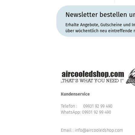
Newsletter bestellen u
Erhalte Angebote, Gutscheine und I
über wöchentlich neu eintreffende 
Kundenservice
Telefon :
09931 92 99 490
WhatsApp:
09931 92 99 490
Email : info@aircooledshop.com