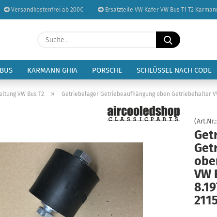
Versandkostenfrei ab 200€
Ersatzteile VW Käfer VW Bus T1 T2 Karman
Sprache auswählen
Suche...
E-Mail
Lieferland
 BUS
KARMANN GHIA
PORSCHE
SCHLÜSSEL NACH CODE
Passwort
»
altung VW Bus T2
Getriebelager Getriebeaufhängung oben Getriebehalter VW 
(Art.Nr.
Get
Get
Konto erstellen
obe
Passwort vergessen
VW 
8.19
211