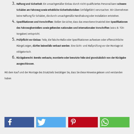
Haftung und Sicherheit:
Ein unsachgemäßer Einbau durch nicht qualifiziertes Personal kann
schwere
Schäden am Fahrzeug sowie erhebliche Sicherheitsrisiken
(Unfallgefahr) verursachen. Wir übernehmen
keine Haftung für Schäden, die durch unsachgemäße Handhabung oder Installation entstehen.
Spezifikationen und Vorschriften:
Stellen Sie sicher, dass das erworbene Ersatzteil den
Spezifikationen
des Fahrzeugherstellers sowie geltenden nationalen und internationalen Vorschriften
(wie z.B. TÜV-
Vorgaben) entspricht.
Prüfpflicht vor Einbau:
Teile, die falsche Maße oder Spezifikationen aufweisen oder offensichtliche
Mängel zeigen,
dürfen keinesfalls verbaut werden
. Eine Sicht- und Maßprüfung vor der Montage ist
obligatorisch.
Rückgaberecht:
Bereits verbaute, montierte oder benutzte Teile sind grundsätzlich von der Rückgabe
ausgeschlossen.
Mit dem Kauf und der Montage des Ersatzteils bestätigen Sie, dass Sie diese Hinweise gelesen und verstanden
haben