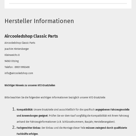
Hersteller Informationen
Aircooledshop Classic Parts
Aircooledshop Classic Parts
Joachim Hintersberger
Kleinweichs 8
94563 Otzing
Telefon : 09931 9992490
info@aircooledshop.com
Wichtiger Hinweis zu unseren KFZ-Ersatzteilen
Bitte beachten Sie die folgenden wichtigen Informationen bezüglich unserer KFZ-Ersatzteile:
Kompatibilität:
Unsere Ersatzteile sind ausschließlich für die spezifisch
angegebenen Fahrzeugmodelle
und Anwendungen geeignet
. Prüfen Sie vor dem Kauf sorgfältig die Kompatibilität mit Ihrem Fahrzeug
anhand der Fahrzeuginformationen (z.B. Schlüsselnummern, Baujahr, Herstellerangaben).
Fachgerechter Einbau:
Der Einbau und die Montage dieser Teile
müssen zwingend durch qualifizierte
Fachkräfte erfolgen
.