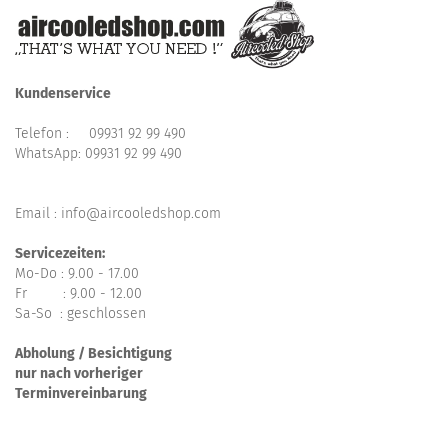
Kundenservice
Telefon :
09931 92 99 490
WhatsApp:
09931 92 99 490
Email : info@aircooledshop.com
Servicezeiten:
Mo-Do : 9.00 - 17.00
Fr : 9.00 - 12.00
Sa-So : geschlossen
Abholung / Besichtigung
nur nach vorheriger
Terminvereinbarung