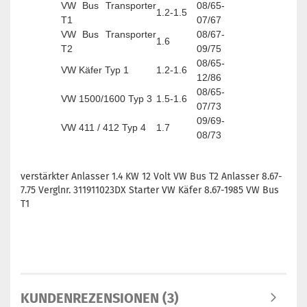
VW Bus Transporter
08/65-
1.2-1.5
T1
07/67
VW Bus Transporter
08/67-
1.6
T2
09/75
08/65-
VW Käfer Typ 1
1.2-1.6
12/86
08/65-
VW 1500/1600 Typ 3
1.5-1.6
07/73
09/69-
VW 411 / 412 Typ 4
1.7
08/73
verstärkter Anlasser 1.4 KW 12 Volt VW Bus T2 Anlasser 8.67-
7.75 Verglnr. 311911023DX Starter VW Käfer 8.67-1985 VW Bus
T1
KUNDENREZENSIONEN (3)