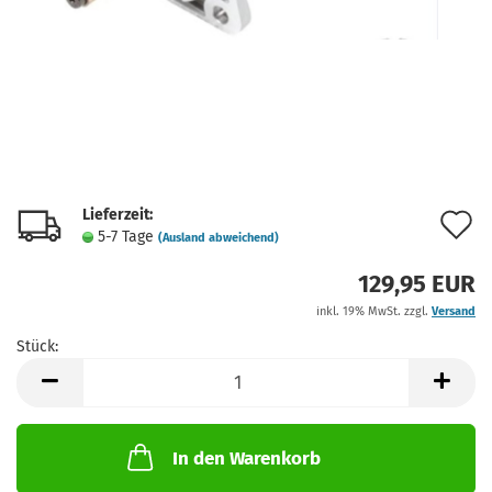
Lieferzeit:
A
5-7 Tage
(Ausland abweichend)
d
129,95 EUR
M
inkl. 19% MwSt. zzgl.
Versand
Stück:
Stück
In den Warenkorb