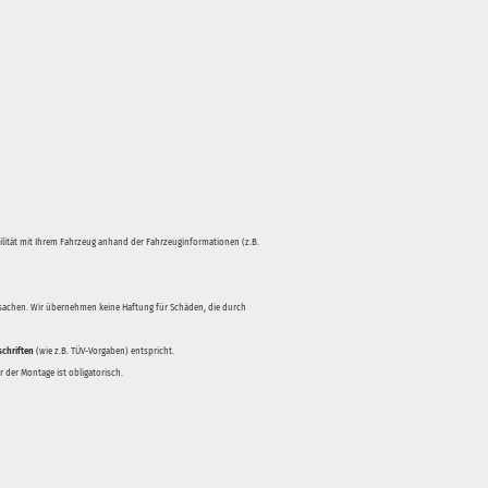
bilität mit Ihrem Fahrzeug anhand der Fahrzeuginformationen (z.B.
rsachen. Wir übernehmen keine Haftung für Schäden, die durch
schriften
(wie z.B. TÜV-Vorgaben) entspricht.
 der Montage ist obligatorisch.