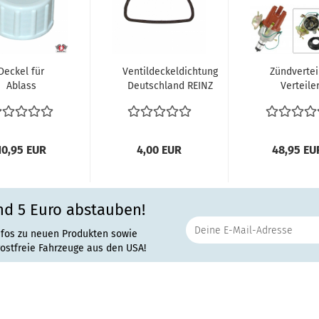
Deckel für
Ventildeckeldichtung
Zündvertei
Ablass
Deutschland REINZ
Verteile
schwasser 35
Typ1 Motor VW...
Zündung m
m weiss VW
Unterdruckdo
Bus T3...
10,95 EUR
4,00 EUR
48,95 EU
nd 5 Euro abstauben!
nfos zu neuen Produkten sowie
rostfreie Fahrzeuge aus den USA!