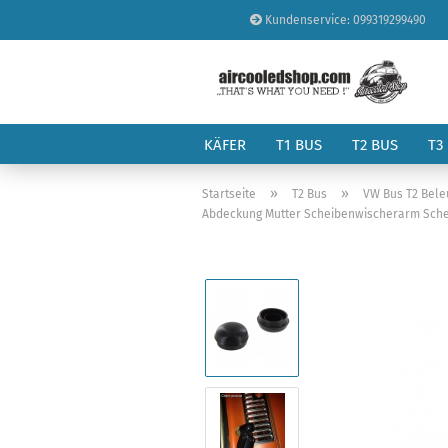
Kundenservice: 099319299490
KÄFER
T1 BUS
T2 BUS
T3
»
»
Startseite
T2 Bus
VW Bus T2 Bele
Abdeckung Mutter Scheibenwischerarm Scheib