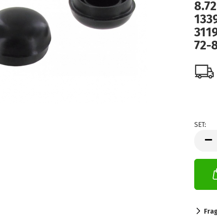
8.72
133
311
72-
SET:
SET
Fra