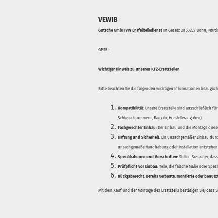
VEWIB
Gutsche GmbH VW Entfallteiledienst
Im Gesetz 20 53227 Bonn, Nordr
GPSR :
Wichtiger Hinweis zu unseren KFZ-Ersatzteilen
Bitte beachten Sie die folgenden wichtigen Informationen bezüglich 
Kompatibilität:
Unsere Ersatzteile sind ausschließlich für
Schlüsselnummern, Baujahr, Herstellerangaben).
Fachgerechter Einbau:
Der Einbau und die Montage dieser
Haftung und Sicherheit:
Ein unsachgemäßer Einbau durch
unsachgemäße Handhabung oder Installation entstehen
Spezifikationen und Vorschriften:
Stellen Sie sicher, da
Prüfpflicht vor Einbau:
Teile, die falsche Maße oder Spez
Rückgaberecht:
Bereits verbaute, montierte oder benutz
Mit dem Kauf und der Montage des Ersatzteils bestätigen Sie, dass 