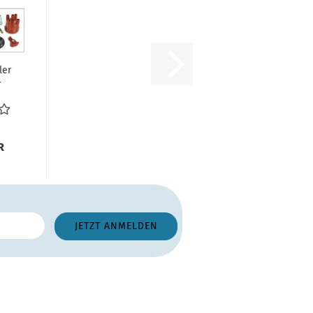
ler
r
it
se...
R