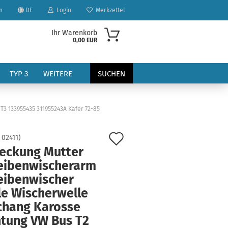
n
DE
Login
Merkzettel
Ihr Warenkorb
0,00 EUR
TYP 3
WEITERE
SUCHEN
3 133955435 311955243A Käfer 72-85
Auf
:
02411
)
eckung Mutter
den
eibenwischerarm
?
Merkzettel
eibenwischer
le Wischerwelle
chang Karosse
htung VW Bus T2