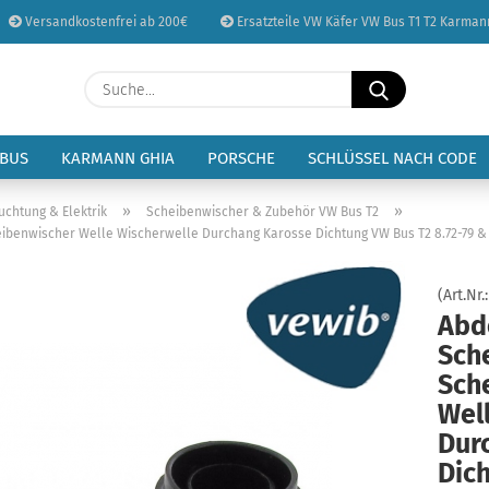
Versandkostenfrei ab 200€
Ersatzteile VW Käfer VW Bus T1 T2 Karman
Sprache auswählen
Suche...
E-Mail
Lieferland
 BUS
KARMANN GHIA
PORSCHE
SCHLÜSSEL NACH CODE
Passwort
»
»
uchtung & Elektrik
Scheibenwischer & Zubehör VW Bus T2
enwischer Welle Wischerwelle Durchang Karosse Dichtung VW Bus T2 8.72-79 & T
(Art.Nr.
Abd
Konto erstellen
Sch
Passwort vergessen
Sch
Wel
Dur
Dic