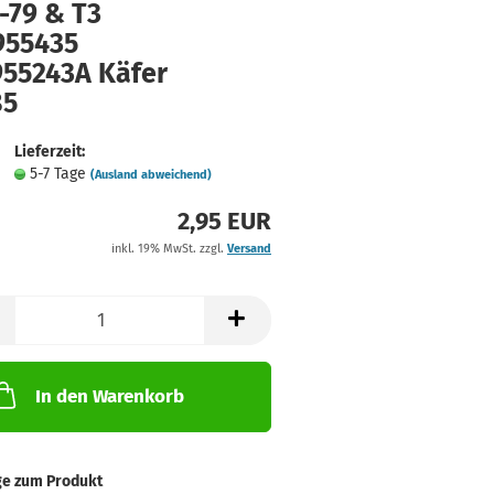
-79 & T3
955435
955243A Käfer
85
Lieferzeit:
5-7 Tage
(Ausland abweichend)
2,95 EUR
inkl. 19% MwSt. zzgl.
Versand
In den Warenkorb
ge zum Produkt