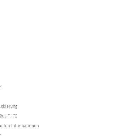
z
ackierung
Bus T1 T2
kaufen Informationen
W