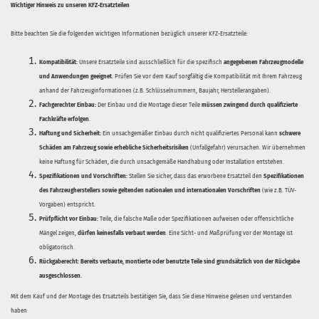
Wichtiger Hinweis zu unseren KFZ-Ersatzteilen
Bitte beachten Sie die folgenden wichtigen Informationen bezüglich unserer KFZ-Ersatzteile:
Kompatibilität:
Unsere Ersatzteile sind ausschließlich für die spezifisch
angegebenen Fahrzeugmodelle
und Anwendungen geeignet
. Prüfen Sie vor dem Kauf sorgfältig die Kompatibilität mit Ihrem Fahrzeug
anhand der Fahrzeuginformationen (z.B. Schlüsselnummern, Baujahr, Herstellerangaben).
Fachgerechter Einbau:
Der Einbau und die Montage dieser Teile
müssen zwingend durch qualifizierte
Fachkräfte erfolgen
.
Haftung und Sicherheit:
Ein unsachgemäßer Einbau durch nicht qualifiziertes Personal kann
schwere
Schäden am Fahrzeug sowie erhebliche Sicherheitsrisiken
(Unfallgefahr) verursachen. Wir übernehmen
keine Haftung für Schäden, die durch unsachgemäße Handhabung oder Installation entstehen.
Spezifikationen und Vorschriften:
Stellen Sie sicher, dass das erworbene Ersatzteil den
Spezifikationen
des Fahrzeugherstellers sowie geltenden nationalen und internationalen Vorschriften
(wie z.B. TÜV-
Vorgaben) entspricht.
Prüfpflicht vor Einbau:
Teile, die falsche Maße oder Spezifikationen aufweisen oder offensichtliche
Mängel zeigen,
dürfen keinesfalls verbaut werden
. Eine Sicht- und Maßprüfung vor der Montage ist
obligatorisch.
Rückgaberecht:
Bereits verbaute, montierte oder benutzte Teile sind grundsätzlich von der Rückgabe
ausgeschlossen.
Mit dem Kauf und der Montage des Ersatzteils bestätigen Sie, dass Sie diese Hinweise gelesen und verstanden
haben