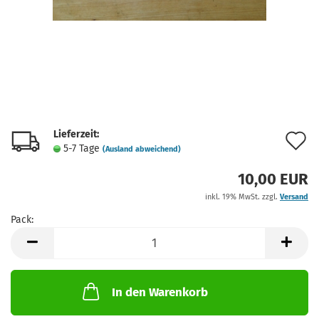
Lieferzeit:
A
5-7 Tage
(Ausland abweichend)
d
10,00 EUR
M
inkl. 19% MwSt. zzgl.
Versand
Pack:
Pack
In den Warenkorb