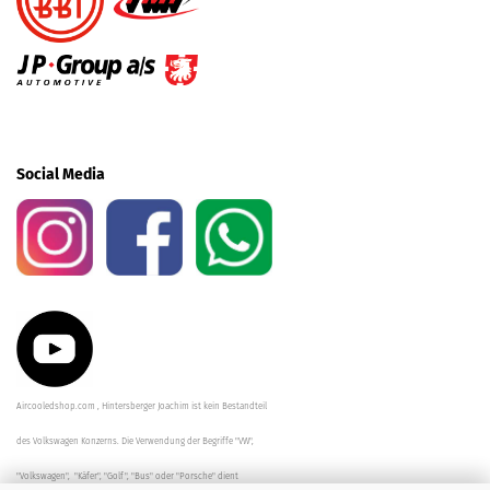
Social Media
Aircooledshop.com , Hintersberger Joachim ist kein Bestandteil
des Volkswagen Konzerns. Die Verwendung der Begriffe "VW",
"Volkswagen", "Käfer", "Golf", "Bus" oder "Porsche" dient