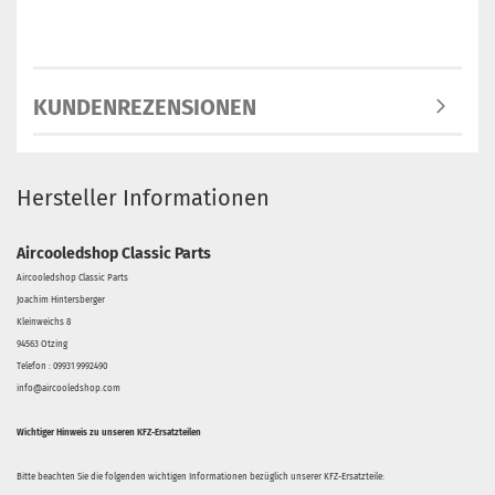
KUNDENREZENSIONEN
Hersteller Informationen
Aircooledshop Classic Parts
Aircooledshop Classic Parts
Joachim Hintersberger
Kleinweichs 8
94563 Otzing
Telefon : 09931 9992490
info@aircooledshop.com
Wichtiger Hinweis zu unseren KFZ-Ersatzteilen
Bitte beachten Sie die folgenden wichtigen Informationen bezüglich unserer KFZ-Ersatzteile: