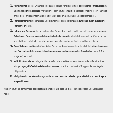
Kompatibilität:
Unsere Ersatzteile sind ausschließlich für die spezifisch
angegebenen Fahrzeugmodelle
und Anwendungen geeignet
. Prüfen Sie vor dem Kauf sorgfältig die Kompatibilität mit Ihrem Fahrzeug
anhand der Fahrzeuginformationen (z.B. Schlüsselnummern, Baujahr, Herstellerangaben).
Fachgerechter Einbau:
Der Einbau und die Montage dieser Teile
müssen zwingend durch qualifizierte
Fachkräfte erfolgen
.
Haftung und Sicherheit:
Ein unsachgemäßer Einbau durch nicht qualifiziertes Personal kann
schwere
Schäden am Fahrzeug sowie erhebliche Sicherheitsrisiken
(Unfallgefahr) verursachen. Wir übernehmen
keine Haftung für Schäden, die durch unsachgemäße Handhabung oder Installation entstehen.
Spezifikationen und Vorschriften:
Stellen Sie sicher, dass das erworbene Ersatzteil den
Spezifikationen
des Fahrzeugherstellers sowie geltenden nationalen und internationalen Vorschriften
(wie z.B. TÜV-
Vorgaben) entspricht.
Prüfpflicht vor Einbau:
Teile, die falsche Maße oder Spezifikationen aufweisen oder offensichtliche
Mängel zeigen,
dürfen keinesfalls verbaut werden
. Eine Sicht- und Maßprüfung vor der Montage ist
obligatorisch.
Rückgaberecht:
Bereits verbaute, montierte oder benutzte Teile sind grundsätzlich von der Rückgabe
ausgeschlossen.
Mit dem Kauf und der Montage des Ersatzteils bestätigen Sie, dass Sie diese Hinweise gelesen und verstanden
haben