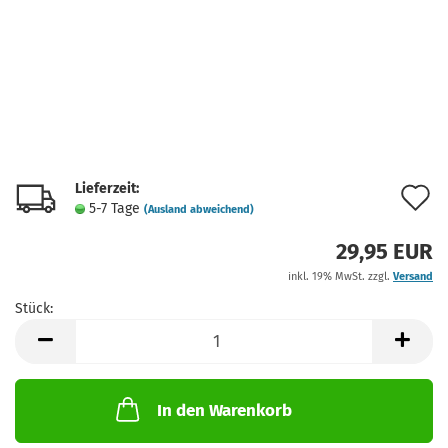
Lieferzeit:
A
5-7 Tage
(Ausland abweichend)
d
29,95 EUR
M
inkl. 19% MwSt. zzgl.
Versand
Stück:
Stück
In den Warenkorb