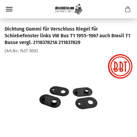
Dichtung Gummi für Verschluss Riegel für
Schiebefenster links VW Bus T1 1955-1967 auch Brasil T1
Busse vergl. 211837821A 211837829
(Art.Nr.:
7437-500
)