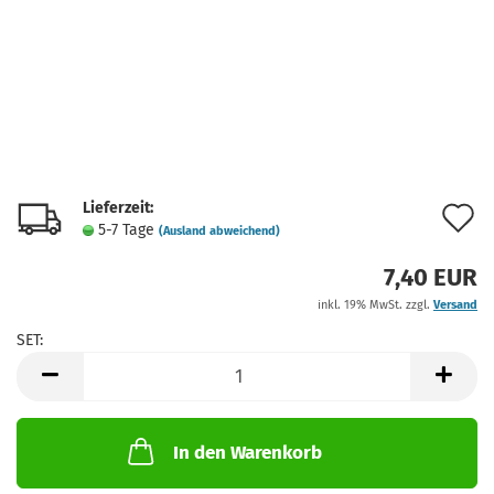
Lieferzeit:
A
5-7 Tage
(Ausland abweichend)
d
7,40 EUR
M
inkl. 19% MwSt. zzgl.
Versand
SET:
SET
In den Warenkorb