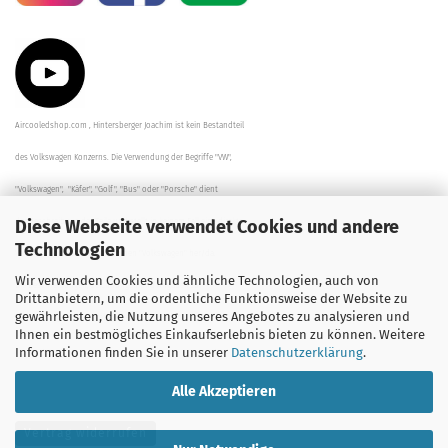
Aircooledshop.com , Hintersberger Joachim ist kein Bestandteil
des Volkswagen Konzerns. Die Verwendung der Begriffe "VW",
"Volkswagen", "Käfer", "Golf", "Bus" oder "Porsche" dient
Diese Webseite verwendet Cookies und andere
der Beschreibung der Teile und stellt in keinem Fall eine direkte
Technologien
Verbindung zu dem Unternehmen "Volkswagen" her/da.
Wir verwenden Cookies und ähnliche Technologien, auch von
Die Beschreibungen, Zeichnungen und Angaben zur
Drittanbietern, um die ordentliche Funktionsweise der Website zu
gewährleisten, die Nutzung unseres Angebotes zu analysieren und
Verwendung sind sorgfältig überprüft worden.
Ihnen ein bestmögliches Einkaufserlebnis bieten zu können. Weitere
Informationen finden Sie in unserer
Datenschutzerklärung
.
Alle Akzeptieren
Vertrag widerrufen