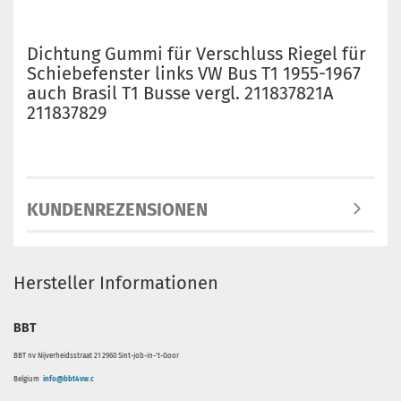
Dichtung Gummi für Verschluss Riegel für
Schiebefenster links VW Bus T1 1955-1967
auch Brasil T1 Busse vergl. 211837821A
211837829
KUNDENREZENSIONEN
Hersteller Informationen
BBT
BBT nv Nijverheidsstraat 21 2960 Sint-job-in-'t-Goor
Belgium
info@bbt4vw.c