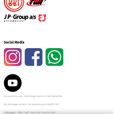
Social Media
Aircooledshop.com , Hintersberger Joachim ist kein Bestandteil
des Volkswagen Konzerns. Die Verwendung der Begriffe "VW",
"Volkswagen", "Käfer", "Golf", "Bus" oder "Porsche" dient