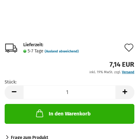
Lieferzeit:
A
5-7 Tage
(Ausland abweichend)
d
7,14 EUR
M
inkl. 19% MwSt. zzgl.
Versand
Stück:
Stück
In den Warenkorb
Frage zum Produkt