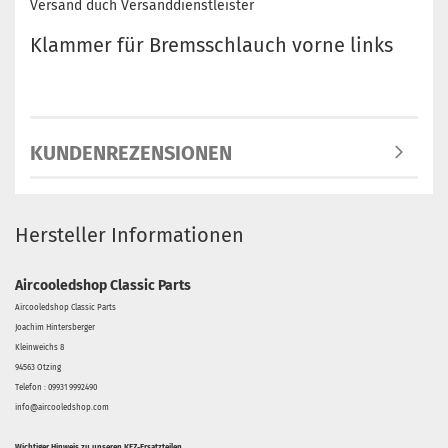
Versand duch Versanddienstleister
Klammer für Bremsschlauch vorne links
KUNDENREZENSIONEN
Hersteller Informationen
Aircooledshop Classic Parts
Aircooledshop Classic Parts
Joachim Hintersberger
Kleinweichs 8
94563 Otzing
Telefon : 09931 9992490
info@aircooledshop.com
Wichtiger Hinweis zu unseren KFZ-Ersatzteilen