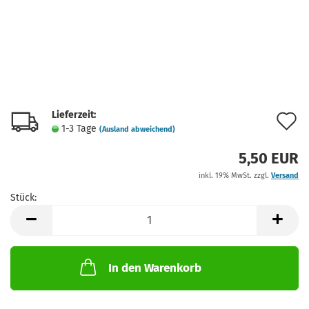
Lieferzeit:
A
1-3 Tage
(Ausland abweichend)
d
5,50 EUR
M
inkl. 19% MwSt. zzgl.
Versand
Stück:
Stück
In den Warenkorb