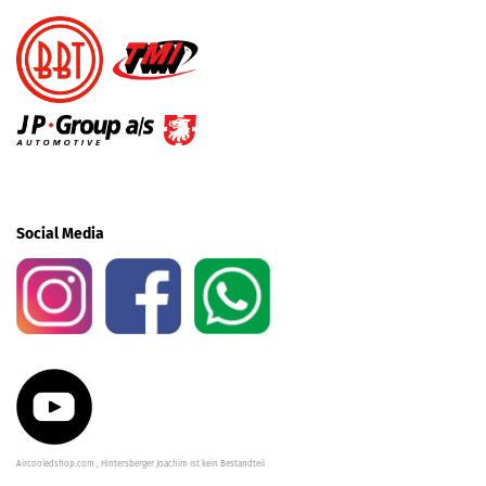
Social Media
Aircooledshop.com , Hintersberger Joachim ist kein Bestandteil