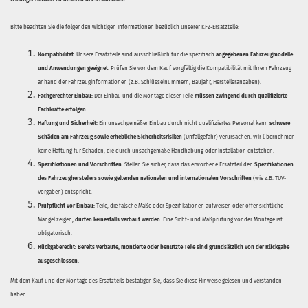
Bitte beachten Sie die folgenden wichtigen Informationen bezüglich unserer KFZ-Ersatzteile:
Kompatibilität:
Unsere Ersatzteile sind ausschließlich für die spezifisch
angegebenen Fahrzeugmodelle
und Anwendungen geeignet
. Prüfen Sie vor dem Kauf sorgfältig die Kompatibilität mit Ihrem Fahrzeug
anhand der Fahrzeuginformationen (z.B. Schlüsselnummern, Baujahr, Herstellerangaben).
Fachgerechter Einbau:
Der Einbau und die Montage dieser Teile
müssen zwingend durch qualifizierte
Fachkräfte erfolgen
.
Haftung und Sicherheit:
Ein unsachgemäßer Einbau durch nicht qualifiziertes Personal kann
schwere
Schäden am Fahrzeug sowie erhebliche Sicherheitsrisiken
(Unfallgefahr) verursachen. Wir übernehmen
keine Haftung für Schäden, die durch unsachgemäße Handhabung oder Installation entstehen.
Spezifikationen und Vorschriften:
Stellen Sie sicher, dass das erworbene Ersatzteil den
Spezifikationen
des Fahrzeugherstellers sowie geltenden nationalen und internationalen Vorschriften
(wie z.B. TÜV-
Vorgaben) entspricht.
Prüfpflicht vor Einbau:
Teile, die falsche Maße oder Spezifikationen aufweisen oder offensichtliche
Mängel zeigen,
dürfen keinesfalls verbaut werden
. Eine Sicht- und Maßprüfung vor der Montage ist
obligatorisch.
Rückgaberecht:
Bereits verbaute, montierte oder benutzte Teile sind grundsätzlich von der Rückgabe
ausgeschlossen.
Mit dem Kauf und der Montage des Ersatzteils bestätigen Sie, dass Sie diese Hinweise gelesen und verstanden
haben