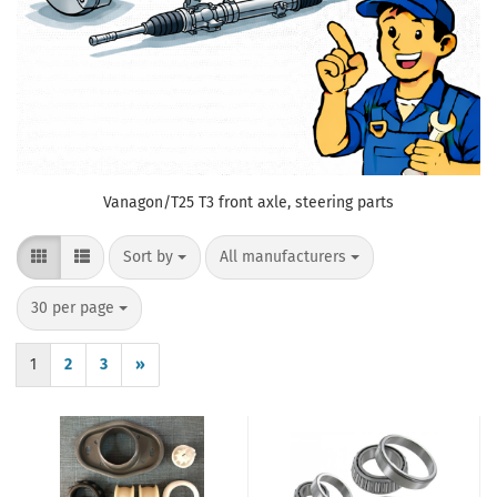
Vanagon/T25 T3 front axle, steering parts
Sort by
per page
Sort by
All manufacturers
per page
30 per page
1
2
3
»