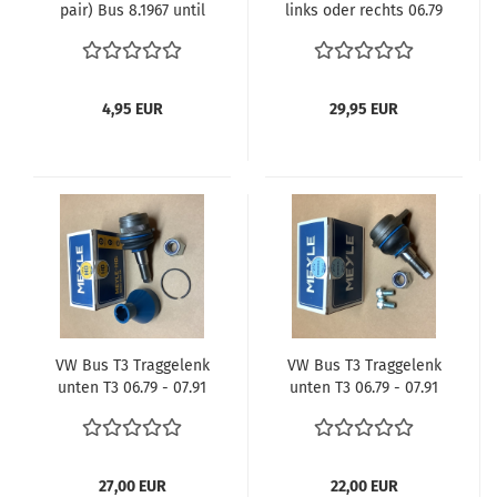
pair) Bus 8.1967 until
links oder rechts 06.79
7.1979 ball joints
- 07.91 MEYLE
Vanagon/T25 lower
Erstaurüster Qualität
ball joints 211405389 -
Spurstange Vergl.
Kopie
251419803 VW Bus T3
4,95 EUR
29,95 EUR
Vorderachse Lenkung
VW Bus T3 Traggelenk
VW Bus T3 Traggelenk
unten T3 06.79 - 07.91
unten T3 06.79 - 07.91
Meyle Top Qualität HD
Meyle Top Qualität HD
Verglnr. 251407187
Verglnr. 251407187
Vorderachse Lenkung
Vorderachse Lenkung
VW T3 Englisch
VW T3
27,00 EUR
22,00 EUR