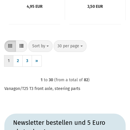
4,95 EUR
3,50 EUR
Sort by
per page
Sort by
30 per page
1
2
3
»
1
to
30
(from a total of
82
)
Vanagon/T25 T3 front axle, steering parts
Newsletter bestellen und 5 Euro