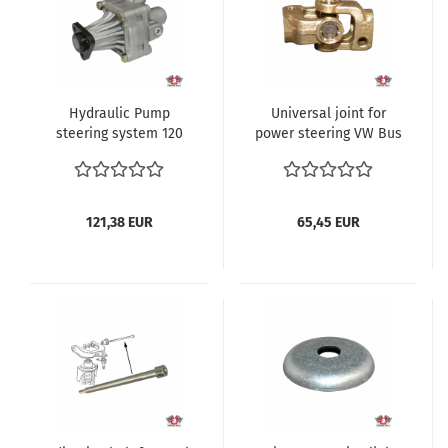
Hydraulic Pump
Universal joint for
steering system 120
power steering VW Bus
Bar new Vorderachse
T3 1.6-2.1 und Diesel
VW Bus T3 1.6-1.7D TD
Transporter ref no.
Transporter ref no.
281422417
251422155A
121,38 EUR
65,45 EUR