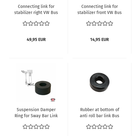
Connecting link for
Connecting link for
stabilizer right VW Bus
stabilizer front VW Bus
T3 1.6-2.1 und Diesel
T3 1.6-2.0 und Diesel
Transporter ref no.
Transporter ref no.
251411049K
251411051
49,95 EUR
14,95 EUR
Suspension Damper
Rubber at bottom of
Ring for Sway Bar Link
anti roll bar link Bus
– VW T3 / Vanagon /
08/84-07/92
Syncro (OE-No. 251 411
039)