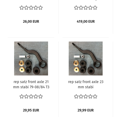
Lenkgetriebe Verglnr.
251422061 Lenkhilfe T3
auch Syncro Lenkung
26,00 EUR
419,00 EUR
rep satz front axle 21
rep satz front axle 23
mm stabi 79-08/84 T3
mm stabi
Vanagon Front
29,95 EUR
29,99 EUR