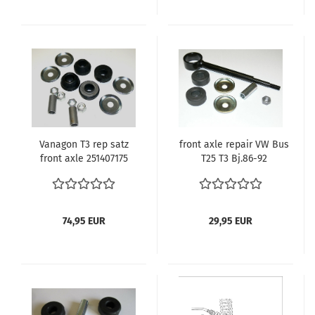
Vanagon T3 rep satz
front axle repair VW Bus
front axle 251407175
T25 T3 Bj.86-92
251407175A 251407179
Vorderachsreparatursatz
251407069
vergl. 251411051A,
251411045, 251411047,
171512337
74,95 EUR
29,95 EUR