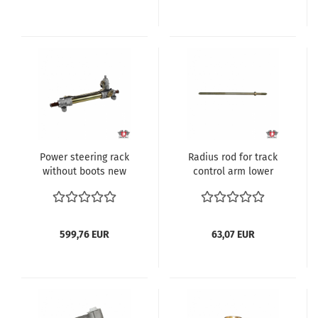
Power steering rack
Radius rod for track
without boots new
control arm lower
Vorderachse VW Bus
Vorderachse VW Bus
T3 1.6-2.1 und Diesel
T3 1.6-2.1 und Diesel
Transporter ref no.
Transporter ref no.
251422061
251407059A
599,76 EUR
63,07 EUR