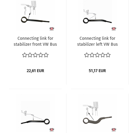
Connecting link for
Connecting link for
stabilizer front VW Bus
stabilizer left VW Bus
T3 1.6-2.1 und Diesel
T3 1.6-2.1 und Diesel
Transporter ref no.
Transporter ref no.
251411051A
251411049J
22,61 EUR
51,17 EUR