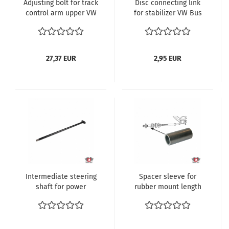
Adjusting bolt for track
Disc connecting link
control arm upper VW
for stabilizer VW Bus
Bus T3 1.6-2.1 und
T3 1.6-2.1 und Diesel,1.1-
Diesel Transporter ref
1.8 und Diesel,1.1-1.8
no. 251407053A
Transporter ref no.
171512337
27,37 EUR
2,95 EUR
Intermediate steering
Spacer sleeve for
shaft for power
rubber mount length
steering VW Bus T3 1.6-
56 mm Ø inner 18.9
2.1 und Diesel
mm Ø outer 25 mm VW
Transporter ref no.
Bus T3 1.6-2.1 und
251422753
Diesel Transporter ref