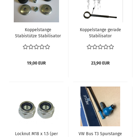
Koppelstange
Koppelstange gerade
Stabistütze Stabilisator
Stabilisator
Reparatursatz klein
Reparatursatz
Anbauteile Vorderachse
Anbauteile
VW Bus T25 T3 Bj.79-92
Vorderachse VW Bus
Vorderachsreparatursatz
T3 08.84-07.91
19,00 EUR
23,90 EUR
vergl. 251411047,
Stabistütze Stabi
171512337, 411513121,
Koppelstange
N10155207
Stabilisator VW Bus
T25 T3 08/84 - 07/91
vergl. 251411051A
Locknut M18 x 1.5 (per
VW Bus T3 Spurstange