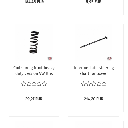
184,45 EUR
5,95 EUR
no. 251407097
Coil spring front heavy
Intermediate steering
duty version VW Bus
shaft for power
T3 1.6-2.1 und Diesel
steering VW Bus T3 1.6-
Transporter ref no.
2.1 und Diesel
251411105
Transporter ref no.
251422753A
39,27 EUR
214,20 EUR