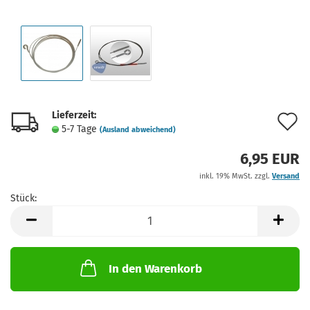
Lieferzeit:
A
5-7 Tage
(Ausland abweichend)
d
6,95 EUR
M
inkl. 19% MwSt. zzgl.
Versand
Stück:
Stück
In den Warenkorb