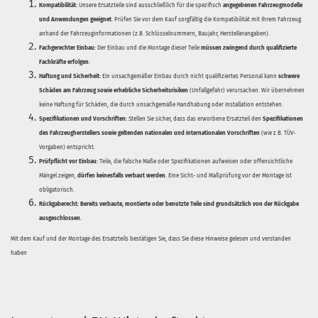
Kompatibilität:
Unsere Ersatzteile sind ausschließlich für die spezifisch
angegebenen Fahrzeugmodelle
und Anwendungen geeignet
. Prüfen Sie vor dem Kauf sorgfältig die Kompatibilität mit Ihrem Fahrzeug
anhand der Fahrzeuginformationen (z.B. Schlüsselnummern, Baujahr, Herstellerangaben).
Fachgerechter Einbau:
Der Einbau und die Montage dieser Teile
müssen zwingend durch qualifizierte
Fachkräfte erfolgen
.
Haftung und Sicherheit:
Ein unsachgemäßer Einbau durch nicht qualifiziertes Personal kann
schwere
Schäden am Fahrzeug sowie erhebliche Sicherheitsrisiken
(Unfallgefahr) verursachen. Wir übernehmen
keine Haftung für Schäden, die durch unsachgemäße Handhabung oder Installation entstehen.
Spezifikationen und Vorschriften:
Stellen Sie sicher, dass das erworbene Ersatzteil den
Spezifikationen
des Fahrzeugherstellers sowie geltenden nationalen und internationalen Vorschriften
(wie z.B. TÜV-
Vorgaben) entspricht.
Prüfpflicht vor Einbau:
Teile, die falsche Maße oder Spezifikationen aufweisen oder offensichtliche
Mängel zeigen,
dürfen keinesfalls verbaut werden
. Eine Sicht- und Maßprüfung vor der Montage ist
obligatorisch.
Rückgaberecht:
Bereits verbaute, montierte oder benutzte Teile sind grundsätzlich von der Rückgabe
ausgeschlossen.
Mit dem Kauf und der Montage des Ersatzteils bestätigen Sie, dass Sie diese Hinweise gelesen und verstanden
haben