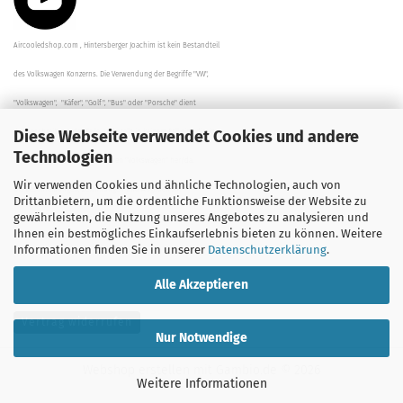
Aircooledshop.com , Hintersberger Joachim ist kein Bestandteil
des Volkswagen Konzerns. Die Verwendung der Begriffe "VW",
"Volkswagen", "Käfer", "Golf", "Bus" oder "Porsche" dient
Diese Webseite verwendet Cookies und andere
der Beschreibung der Teile und stellt in keinem Fall eine direkte
Technologien
Verbindung zu dem Unternehmen "Volkswagen" her/da.
Wir verwenden Cookies und ähnliche Technologien, auch von
Die Beschreibungen, Zeichnungen und Angaben zur
Drittanbietern, um die ordentliche Funktionsweise der Website zu
gewährleisten, die Nutzung unseres Angebotes zu analysieren und
Verwendung sind sorgfältig überprüft worden.
Ihnen ein bestmögliches Einkaufserlebnis bieten zu können. Weitere
Informationen finden Sie in unserer
Datenschutzerklärung
.
Alle Akzeptieren
Vertrag widerrufen
Nur Notwendige
Webshop erstellen
mit Gambio.de © 2026
Weitere Informationen