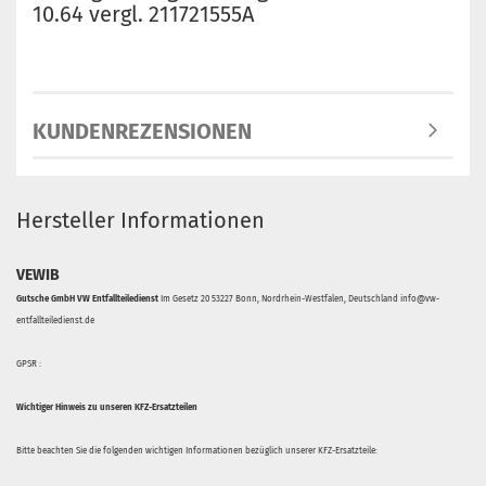
10.64 vergl. 211721555A
KUNDENREZENSIONEN
Hersteller Informationen
VEWIB
Gutsche GmbH VW Entfallteiledienst
Im Gesetz 20 53227 Bonn, Nordrhein-Westfalen, Deutschland info@vw-
entfallteiledienst.de
GPSR :
Wichtiger Hinweis zu unseren KFZ-Ersatzteilen
Bitte beachten Sie die folgenden wichtigen Informationen bezüglich unserer KFZ-Ersatzteile: