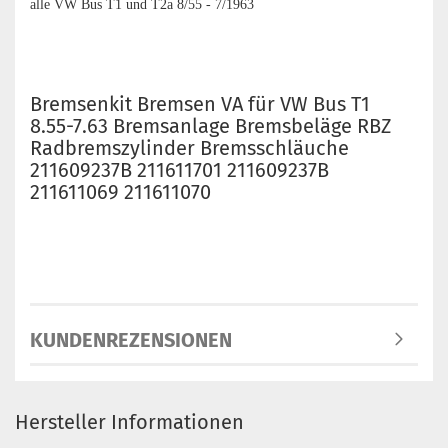
alle VW Bus T1 und T2a 8/55 - 7/1963
Bremsenkit Bremsen VA für VW Bus T1
8.55-7.63 Bremsanlage Bremsbeläge RBZ
Radbremszylinder Bremsschläuche
211609237B 211611701 211609237B
211611069 211611070
KUNDENREZENSIONEN
Hersteller Informationen