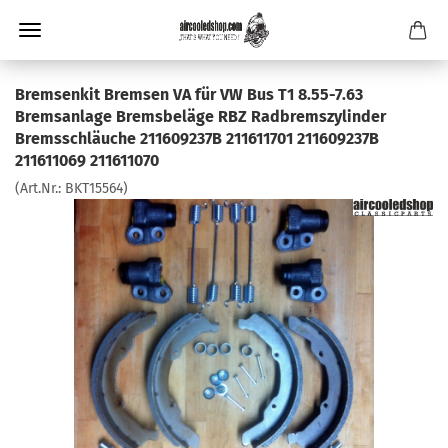
Bremsenkit Bremsen VA für VW Bus T1 8.55-7.63
Bremsanlage Bremsbeläge RBZ Radbremszylinder
Bremsschläuche 211609237B 211611701 211609237B
211611069 211611070
(Art.Nr.:
BKT15564
)