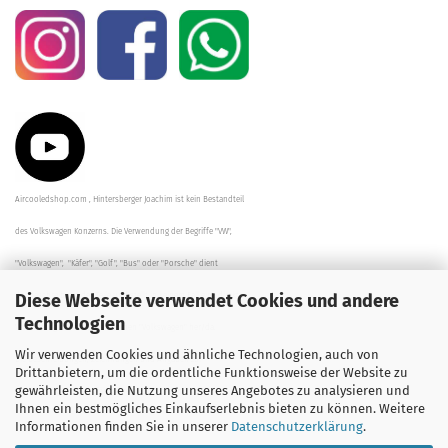
Aircooledshop.com , Hintersberger Joachim ist kein Bestandteil
des Volkswagen Konzerns. Die Verwendung der Begriffe "VW",
"Volkswagen", "Käfer", "Golf", "Bus" oder "Porsche" dient
Diese Webseite verwendet Cookies und andere
der Beschreibung der Teile und stellt in keinem Fall eine direkte
Technologien
Verbindung zu dem Unternehmen "Volkswagen" her/da.
Wir verwenden Cookies und ähnliche Technologien, auch von
Die Beschreibungen, Zeichnungen und Angaben zur
Drittanbietern, um die ordentliche Funktionsweise der Website zu
gewährleisten, die Nutzung unseres Angebotes zu analysieren und
Verwendung sind sorgfältig überprüft worden.
Ihnen ein bestmögliches Einkaufserlebnis bieten zu können. Weitere
Informationen finden Sie in unserer
Datenschutzerklärung
.