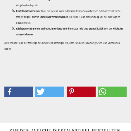
Vorgaben) entspricht.
Prüfpflicht vor Einbau:
Teile, die falsche Maße oder Spezifikationen aufweisen oder offensichtliche
Mängel zeigen,
dürfen keinesfalls verbaut werden
. Eine Sicht- und Maßprüfung vor der Montage ist
obligatorisch.
Rückgaberecht:
Bereits verbaute, montierte oder benutzte Teile sind grundsätzlich von der Rückgabe
ausgeschlossen.
Mit dem Kauf und der Montage des Ersatzteils bestätigen Sie, dass Sie diese Hinweise gelesen und verstanden
haben