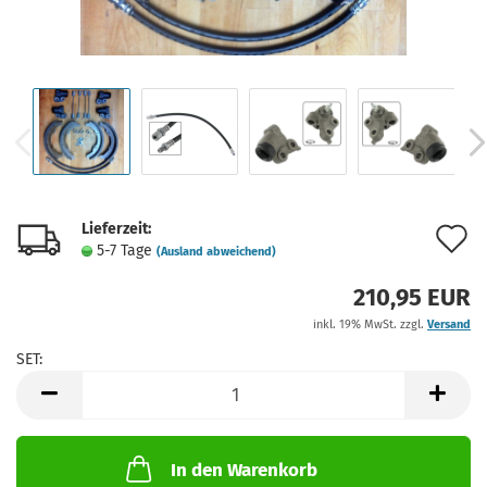
Lieferzeit:
A
5-7 Tage
(Ausland abweichend)
d
210,95 EUR
M
inkl. 19% MwSt. zzgl.
Versand
SET:
SET
In den Warenkorb