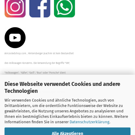
Aircooledshop.com , Hintersberger Joachim ist kein Bestandteil
des Volkswagen Konzerns. Die Verwendung der Begriffe "VW",
"Volkswagen", "Käfer", "Golf", "Bus" oder "Porsche" dient
Diese Webseite verwendet Cookies und andere
der Beschreibung der Teile und stellt in keinem Fall eine direkte
Technologien
Verbindung zu dem Unternehmen "Volkswagen" her/da.
Wir verwenden Cookies und ähnliche Technologien, auch von
Die Beschreibungen, Zeichnungen und Angaben zur
Drittanbietern, um die ordentliche Funktionsweise der Website zu
gewährleisten, die Nutzung unseres Angebotes zu analysieren und
Verwendung sind sorgfältig überprüft worden.
Ihnen ein bestmögliches Einkaufserlebnis bieten zu können. Weitere
Informationen finden Sie in unserer
Datenschutzerklärung
.
Alle Akzeptieren