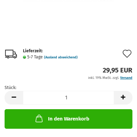
Lieferzeit:
A
5-7 Tage
(Ausland abweichend)
d
29,95 EUR
M
inkl. 19% MwSt. zzgl.
Versand
Stück:
Stück
In den Warenkorb