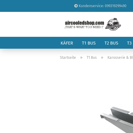
Kundenservice: 099319299490
KÄFER
T1 BUS
T2 BUS
T3
»
»
Startseite
T1 Bus
Karosserie & B