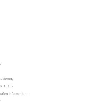
z
ackierung
Bus T1 T2
kaufen Informationen
W