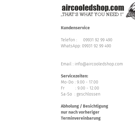
Kundenservice
Telefon :
09931 92 99 490
WhatsApp:
09931 92 99 490
Email : info@aircooledshop.com
Servicezeiten:
Mo-Do : 9.00 - 17.00
Fr : 9.00 - 12.00
Sa-So : geschlossen
Abholung / Besichtigung
nur nach vorheriger
Terminvereinbarung