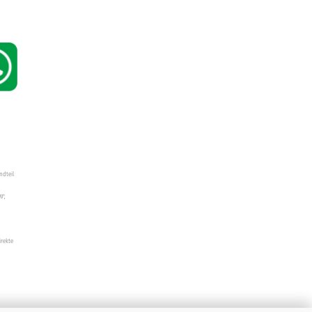
ndteil
W",
irekte