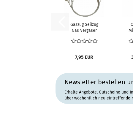
Gaszug Seilzug
Q
Gas Vergaser
Mi
VW Bus T1
11.64-1967
-0
vergl....
7,95 EUR
Newsletter bestellen u
Erhalte Angebote, Gutscheine und I
über wöchentlich neu eintreffende 