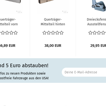
uerträger-
Querträger-
Dreiecksfens
ttelteil vorn
Mittelteil hinten
Ausstellfens
VW Bus T1
VW Bus T1
Verschlus
7.67 vergl....
03.55-07.67...
Vorreiber..
36,89 EUR
38,00 EUR
29,95 EU
nd 5 Euro abstauben!
nfos zu neuen Produkten sowie
rostfreie Fahrzeuge aus den USA!