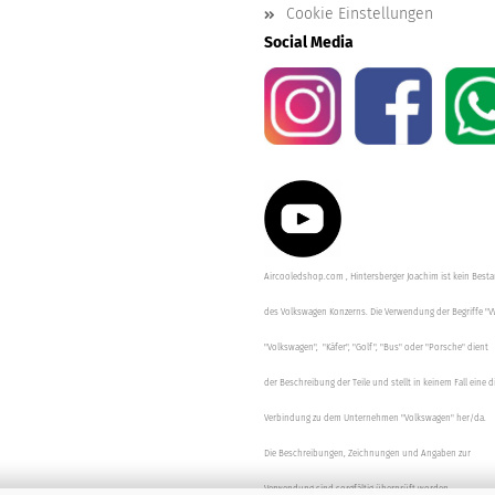
Cookie Einstellungen
Social Media
Aircooledshop.com , Hintersberger Joachim ist kein Besta
des Volkswagen Konzerns. Die Verwendung der Begriffe "V
"Volkswagen", "Käfer", "Golf", "Bus" oder "Porsche" dient
der Beschreibung der Teile und stellt in keinem Fall eine d
Verbindung zu dem Unternehmen "Volkswagen" her/da.
Die Beschreibungen, Zeichnungen und Angaben zur
Verwendung sind sorgfältig überprüft worden.