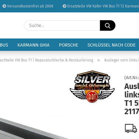
Versandkostenfrei ab 200€
Ersatzteile VW Käfer VW Bus T1 T2 Karman
Sprache auswählen
Suche...
E-Mail
Lieferland
 BUS
KARMANN GHIA
PORSCHE
SCHLÜSSEL NACH CODE
Passwort
»
lechteile VW Bus T1 | Reparaturbleche & Restaurierung
Ausleger vorn links/
(Art.Nr.
Aus
lin
Konto erstellen
T1 5
Passwort vergessen
211