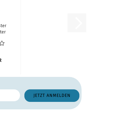
ter
ter
s
.
R