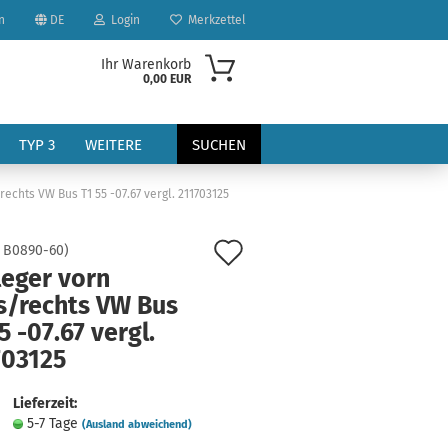
n
DE
Login
Merkzettel
Ihr Warenkorb
0,00 EUR
TYP 3
WEITERE
SUCHEN
rechts VW Bus T1 55 -07.67 vergl. 211703125
Auf
:
B0890-60
)
leger vorn
den
ks/rechts VW Bus
Merkzettel
5 -07.67 vergl.
?
703125
Lieferzeit:
5-7 Tage
(Ausland abweichend)