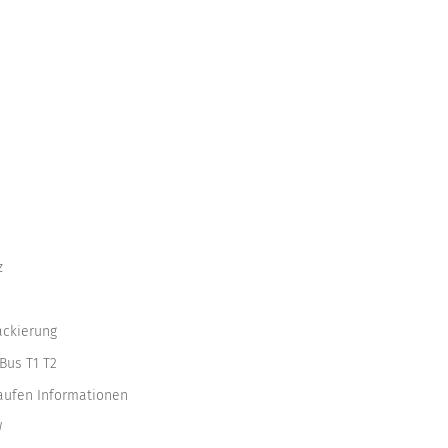
z
ackierung
Bus T1 T2
kaufen Informationen
W