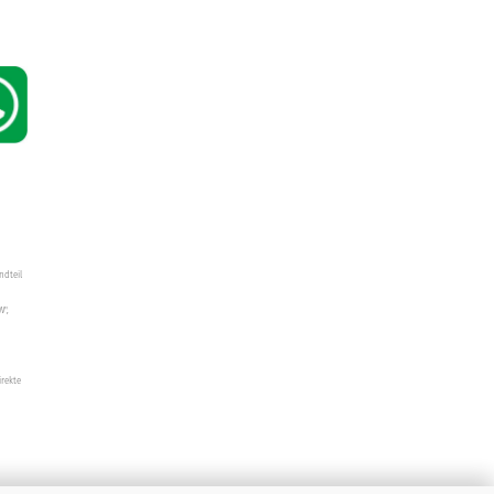
ndteil
W",
irekte