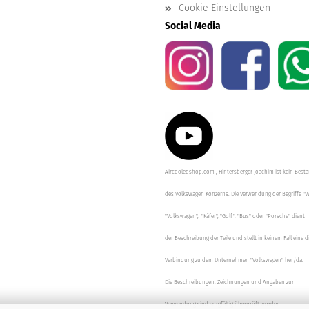
Cookie Einstellungen
Social Media
Aircooledshop.com , Hintersberger Joachim ist kein Besta
des Volkswagen Konzerns. Die Verwendung der Begriffe "V
"Volkswagen", "Käfer", "Golf", "Bus" oder "Porsche" dient
der Beschreibung der Teile und stellt in keinem Fall eine d
Verbindung zu dem Unternehmen "Volkswagen" her/da.
Die Beschreibungen, Zeichnungen und Angaben zur
Verwendung sind sorgfältig überprüft worden.