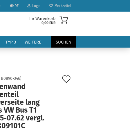
n
DE
Login
Merkzettel
Ihr Warenkorb
0,00 EUR
TYP 3
WEITERE
SUCHEN
Auf
:
B0890-346
)
tenwand
den
enteil
?
Merkzettel
erseite lang
s VW Bus T1
5-07.62 vergl.
809101C