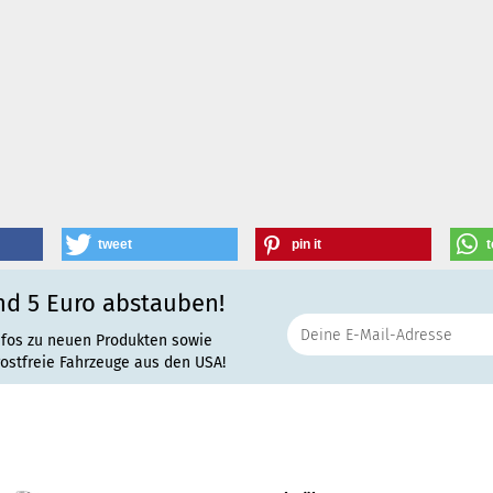
tweet
pin it
t
nd 5 Euro abstauben!
nfos zu neuen Produkten sowie
rostfreie Fahrzeuge aus den USA!