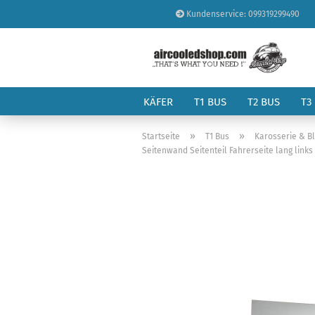
Kundenservice: 099319299490
KÄFER
T1 BUS
T2 BUS
T3
»
»
Startseite
T1 Bus
Karosserie & B
Seitenwand Seitenteil Fahrerseite lang links