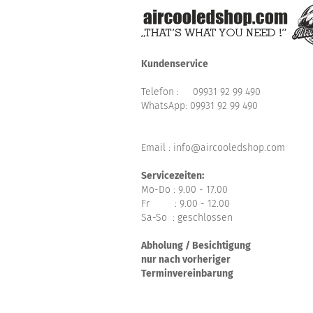
Kundenservice
Telefon :
09931 92 99 490
WhatsApp:
09931 92 99 490
Email : info@aircooledshop.com
Servicezeiten:
Mo-Do : 9.00 - 17.00
Fr : 9.00 - 12.00
Sa-So : geschlossen
Abholung / Besichtigung
nur nach vorheriger
Terminvereinbarung