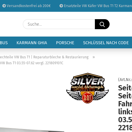
Versandkostenfrei ab 200€
Ersatzteile VW Käfer VW Bus T1 T2 Karman
Sprache auswählen
Suche...
E-Mail
Lieferland
 BUS
KARMANN GHIA
PORSCHE
SCHLÜSSEL NACH CODE
Passwort
»
lechteile VW Bus T1 | Reparaturbleche & Restaurierung
 VW Bus T1 03.55-07.62 vergl. 221809101C
(Art.Nr.
Sei
Konto erstellen
Seit
Passwort vergessen
Fahr
link
03.5
221