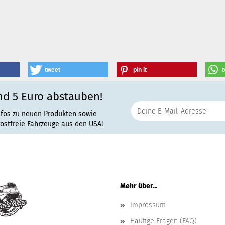
tweet
pin it
t
nd 5 Euro abstauben!
nfos zu neuen Produkten sowie
rostfreie Fahrzeuge aus den USA!
Mehr über...
Impressum
Häufige Fragen (FAQ)