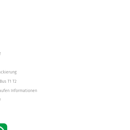
z
ackierung
Bus T1 T2
kaufen Informationen
W