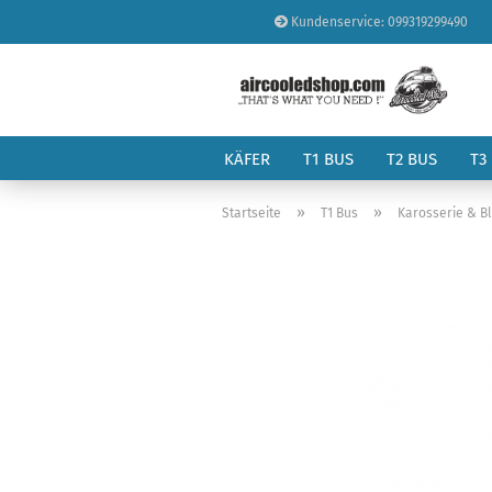
Kundenservice: 099319299490
KÄFER
T1 BUS
T2 BUS
T3
»
»
Startseite
T1 Bus
Karosserie & B