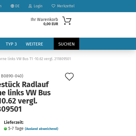
n
DE
Login
Merkzettel
Ihr Warenkorb
0,00 EUR
TYP 3
WEITERE
SUCHEN
rne links VW Bus T1 -10.62 vergl. 211809501
Auf
:
B0890-040
)
estück Radlauf
den
ne links VW Bus
Merkzettel
10.62 vergl.
?
809501
Lieferzeit:
5-7 Tage
(Ausland abweichend)