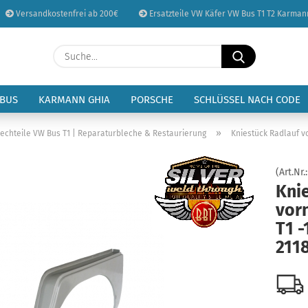
Versandkostenfrei ab 200€
Ersatzteile VW Käfer VW Bus T1 T2 Karman
Sprache auswählen
Suche...
E-Mail
Lieferland
 BUS
KARMANN GHIA
PORSCHE
SCHLÜSSEL NACH CODE
Passwort
»
lechteile VW Bus T1 | Reparaturbleche & Restaurierung
Kniestück Radlauf vo
(Art.Nr.
Kni
vor
Konto erstellen
T1 -
Passwort vergessen
211