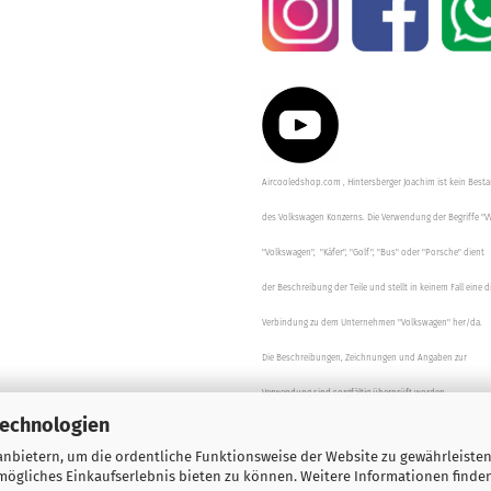
Aircooledshop.com , Hintersberger Joachim ist kein Besta
des Volkswagen Konzerns. Die Verwendung der Begriffe "V
"Volkswagen", "Käfer", "Golf", "Bus" oder "Porsche" dient
der Beschreibung der Teile und stellt in keinem Fall eine d
Verbindung zu dem Unternehmen "Volkswagen" her/da.
Die Beschreibungen, Zeichnungen und Angaben zur
Verwendung sind sorgfältig überprüft worden.
Technologien
nbietern, um die ordentliche Funktionsweise der Website zu gewährleisten
ögliches Einkaufserlebnis bieten zu können. Weitere Informationen finden