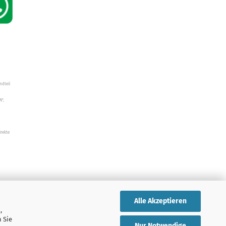
ndteil
W",
irekte
Alle Akzeptieren
,
 Sie
Nur Notwendige