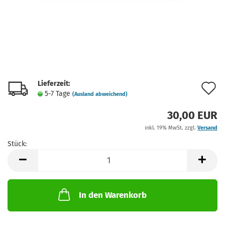
Lieferzeit:
A
5-7 Tage
(Ausland abweichend)
d
30,00 EUR
M
inkl. 19% MwSt. zzgl.
Versand
Stück:
Stück
In den Warenkorb