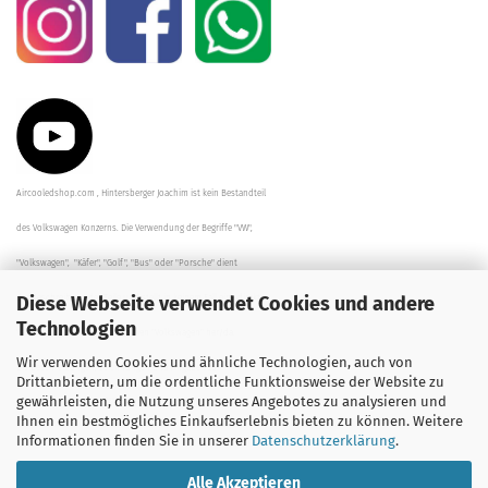
Aircooledshop.com , Hintersberger Joachim ist kein Bestandteil
des Volkswagen Konzerns. Die Verwendung der Begriffe "VW",
"Volkswagen", "Käfer", "Golf", "Bus" oder "Porsche" dient
Diese Webseite verwendet Cookies und andere
der Beschreibung der Teile und stellt in keinem Fall eine direkte
Technologien
Verbindung zu dem Unternehmen "Volkswagen" her/da.
Wir verwenden Cookies und ähnliche Technologien, auch von
Die Beschreibungen, Zeichnungen und Angaben zur
Drittanbietern, um die ordentliche Funktionsweise der Website zu
gewährleisten, die Nutzung unseres Angebotes zu analysieren und
Verwendung sind sorgfältig überprüft worden.
Ihnen ein bestmögliches Einkaufserlebnis bieten zu können. Weitere
Informationen finden Sie in unserer
Datenschutzerklärung
.
Alle Akzeptieren