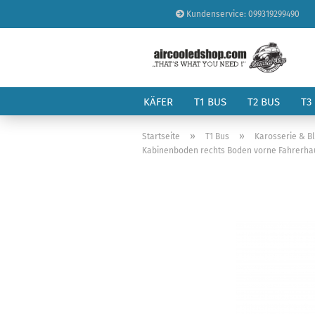
Kundenservice: 099319299490
KÄFER
T1 BUS
T2 BUS
T3
»
»
Startseite
T1 Bus
Karosserie & B
Kabinenboden rechts Boden vorne Fahrerhau