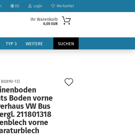
n
DE
Login
Merkzettel
Ihr Warenkorb
0,00 EUR
TYP 3
WEITERE
SUCHEN
Auf
:
B0890-13
)
inenboden
den
hts Boden vorne
?
Merkzettel
rerhaus VW Bus
ergl. 211801318
enblech vorne
araturblech