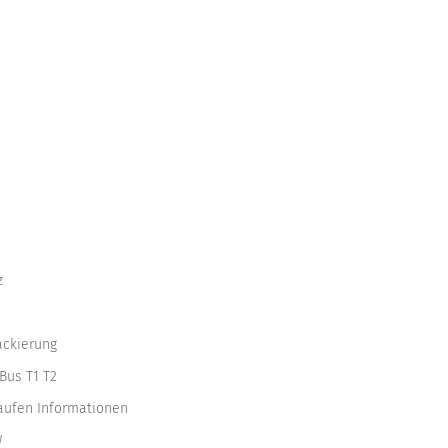
z
ackierung
Bus T1 T2
kaufen Informationen
W