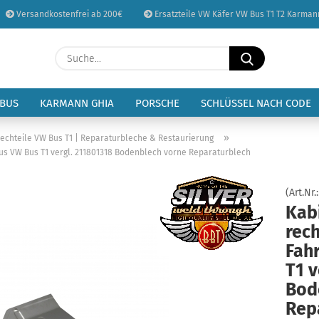
Versandkostenfrei ab 200€
Ersatzteile VW Käfer VW Bus T1 T2 Karman
Sprache auswählen
Suche...
E-Mail
Lieferland
 BUS
KARMANN GHIA
PORSCHE
SCHLÜSSEL NACH CODE
Passwort
»
lechteile VW Bus T1 | Reparaturbleche & Restaurierung
s VW Bus T1 vergl. 211801318 Bodenblech vorne Reparaturblech
(Art.Nr.
Kab
Konto erstellen
rec
Passwort vergessen
Fah
T1 v
Bod
Rep