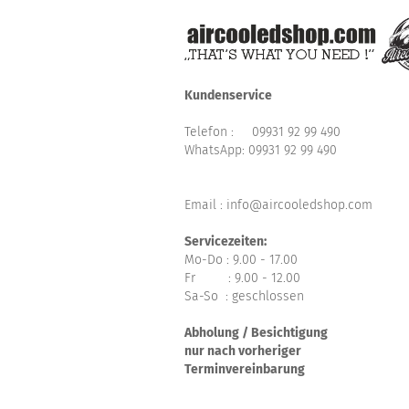
Kundenservice
Telefon :
09931 92 99 490
WhatsApp:
09931 92 99 490
Email : info@aircooledshop.com
Servicezeiten:
Mo-Do : 9.00 - 17.00
Fr : 9.00 - 12.00
Sa-So : geschlossen
Abholung / Besichtigung
nur nach vorheriger
Terminvereinbarung