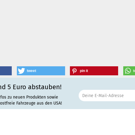
tweet
pin it
t
nd 5 Euro abstauben!
nfos zu neuen Produkten sowie
rostfreie Fahrzeuge aus den USA!