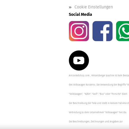
Cookie Einstellungen
Social Media
Aircooledshop.com , Hintersberger Joachim ist kein Besta
des Volkswagen Konzerns. Die Verwendung der Begriffe "V
"Volkswagen", "Käfer", "Golf", "Bus" oder "Porsche" dient
der Beschreibung der Teile und stellt in keinem Fall eine d
Verbindung zu dem Unternehmen "Volkswagen" her/da.
Die Beschreibungen, Zeichnungen und Angaben zur