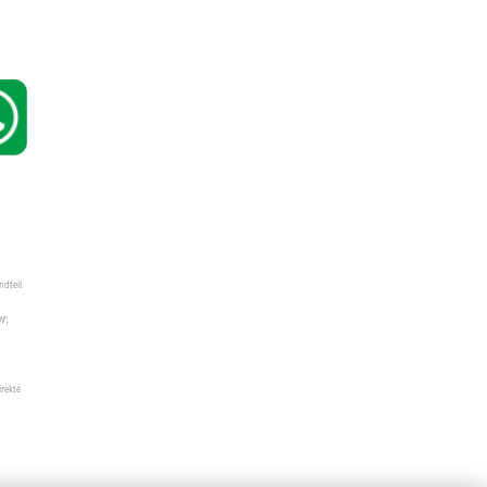
ndteil
W",
irekte