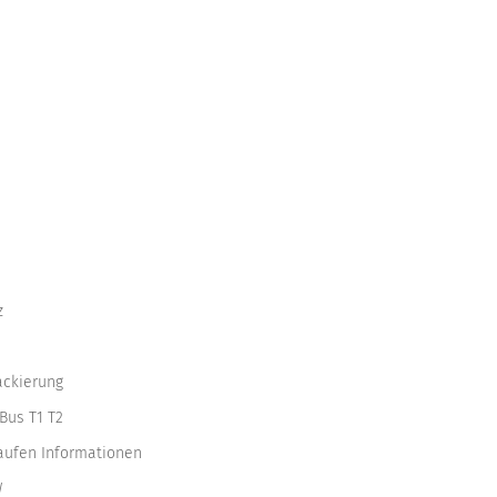
z
ackierung
Bus T1 T2
kaufen Informationen
W