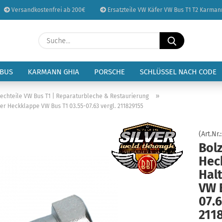
Versandkostenfrei ab 200€
Ersatzteile VW Käfer VW Bus T1 T2 Karman
Sprache auswählen
Suche...
E-Mail
Lieferland
 BUS
KARMANN GHIA
PORSCHE
SCHLÜSSEL NACH CODE
Passwort
»
lechteile VW Bus T1 | Reparaturbleche & Restaurierung
r Heckklappe VW Bus T1 03.55-07.63 vergl. 211829155
(Art.Nr.
Bol
Konto erstellen
Hec
Passwort vergessen
Hal
VW 
07.6
211