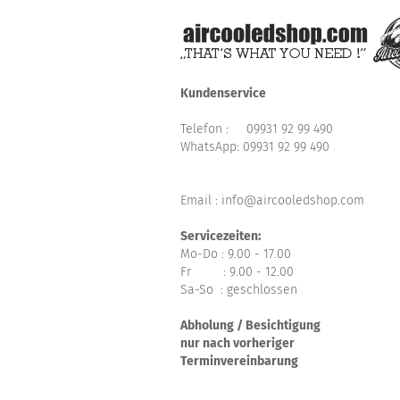
Kundenservice
Telefon :
09931 92 99 490
WhatsApp:
09931 92 99 490
Email : info@aircooledshop.com
Servicezeiten:
Mo-Do : 9.00 - 17.00
Fr : 9.00 - 12.00
Sa-So : geschlossen
Abholung / Besichtigung
nur nach vorheriger
Terminvereinbarung