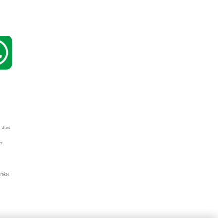
ndteil
W",
irekte