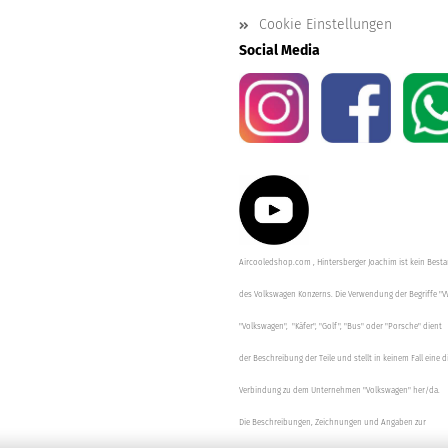
Cookie Einstellungen
Social Media
Aircooledshop.com , Hintersberger Joachim ist kein Besta
des Volkswagen Konzerns. Die Verwendung der Begriffe "V
"Volkswagen", "Käfer", "Golf", "Bus" oder "Porsche" dient
der Beschreibung der Teile und stellt in keinem Fall eine d
Verbindung zu dem Unternehmen "Volkswagen" her/da.
Die Beschreibungen, Zeichnungen und Angaben zur