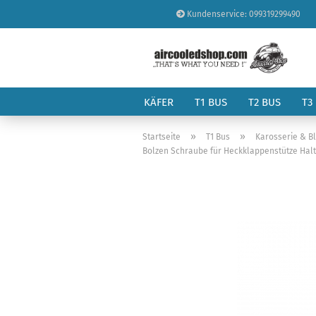
Kundenservice: 099319299490
KÄFER
T1 BUS
T2 BUS
T3
»
»
Startseite
T1 Bus
Karosserie & B
Bolzen Schraube für Heckklappenstütze Halte