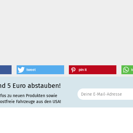
tweet
pin it
t
nd 5 Euro abstauben!
nfos zu neuen Produkten sowie
rostfreie Fahrzeuge aus den USA!