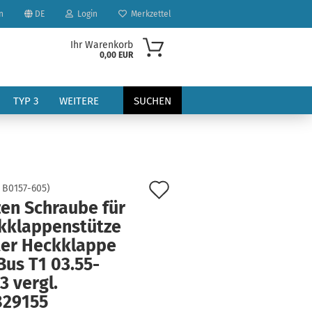
n
DE
Login
Merkzettel
Ihr Warenkorb
0,00 EUR
TYP 3
WEITERE
SUCHEN
Auf
:
B0157-605
)
zen Schraube für
den
kklappenstütze
?
Merkzettel
ter Heckklappe
Bus T1 03.55-
3 vergl.
829155