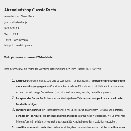
Aircooledshop Classic Parts
Aircooledshop Classic Parts
Joachim Hintersberger
Kleinweichs 8
94563 Otzing
Telefon : 09931 9992490
info@aircooledshop.com
Wichtiger Hinweis zu unseren KFZ-Ersatzteilen
Bitte beachten Sie die folgenden wichtigen Informationen bezüglich unserer KFZ-Ersatzteile:
Kompatibilität:
Unsere Ersatzteile sind ausschließlich für die spezifisch
angegebenen Fahrzeugmodelle
und Anwendungen geeignet
. Prüfen Sie vor dem Kauf sorgfältig die Kompatibilität mit Ihrem Fahrzeug
anhand der Fahrzeuginformationen (z.B. Schlüsselnummern, Baujahr, Herstellerangaben).
Fachgerechter Einbau:
Der Einbau und die Montage dieser Teile
müssen zwingend durch qualifizierte
Fachkräfte erfolgen
.
Haftung und Sicherheit:
Ein unsachgemäßer Einbau durch nicht qualifiziertes Personal kann
schwere
Schäden am Fahrzeug sowie erhebliche Sicherheitsrisiken
(Unfallgefahr) verursachen. Wir übernehmen
keine Haftung für Schäden, die durch unsachgemäße Handhabung oder Installation entstehen.
Spezifikationen und Vorschriften:
Stellen Sie sicher, dass das erworbene Ersatzteil den
Spezifikationen