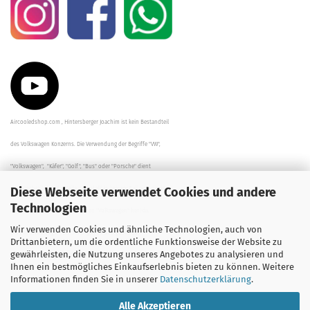
Aircooledshop.com , Hintersberger Joachim ist kein Bestandteil
des Volkswagen Konzerns. Die Verwendung der Begriffe "VW",
"Volkswagen", "Käfer", "Golf", "Bus" oder "Porsche" dient
Diese Webseite verwendet Cookies und andere
der Beschreibung der Teile und stellt in keinem Fall eine direkte
Technologien
Verbindung zu dem Unternehmen "Volkswagen" her/da.
Wir verwenden Cookies und ähnliche Technologien, auch von
Die Beschreibungen, Zeichnungen und Angaben zur
Drittanbietern, um die ordentliche Funktionsweise der Website zu
gewährleisten, die Nutzung unseres Angebotes zu analysieren und
Verwendung sind sorgfältig überprüft worden.
Ihnen ein bestmögliches Einkaufserlebnis bieten zu können. Weitere
Informationen finden Sie in unserer
Datenschutzerklärung
.
Alle Akzeptieren