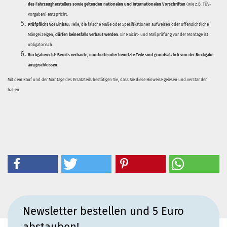
des Fahrzeugherstellers sowie geltenden nationalen und internationalen Vorschriften
(wie z.B. TÜV-
Vorgaben) entspricht.
Prüfpflicht vor Einbau:
Teile, die falsche Maße oder Spezifikationen aufweisen oder offensichtliche
Mängel zeigen,
dürfen keinesfalls verbaut werden
. Eine Sicht- und Maßprüfung vor der Montage ist
obligatorisch.
Rückgaberecht:
Bereits verbaute, montierte oder benutzte Teile sind grundsätzlich von der Rückgabe
ausgeschlossen.
Mit dem Kauf und der Montage des Ersatzteils bestätigen Sie, dass Sie diese Hinweise gelesen und verstanden
haben
Newsletter bestellen und 5 Euro
abstauben!