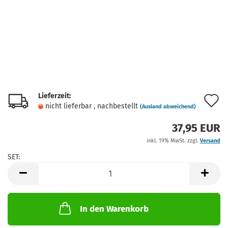
Lieferzeit:
A
nicht lieferbar , nachbestellt
(Ausland abweichend)
d
37,95 EUR
M
inkl. 19% MwSt. zzgl.
Versand
SET:
SET
In den Warenkorb