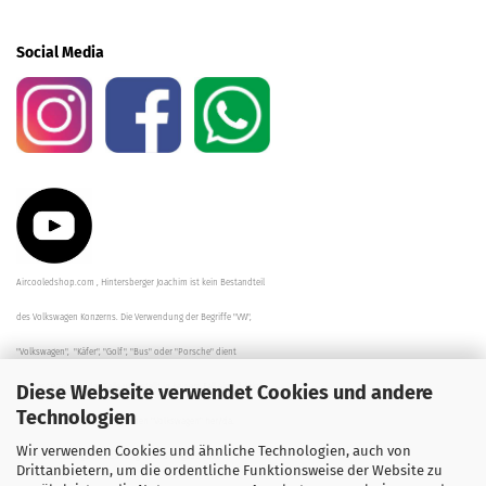
Social Media
Aircooledshop.com , Hintersberger Joachim ist kein Bestandteil
des Volkswagen Konzerns. Die Verwendung der Begriffe "VW",
"Volkswagen", "Käfer", "Golf", "Bus" oder "Porsche" dient
Diese Webseite verwendet Cookies und andere
der Beschreibung der Teile und stellt in keinem Fall eine direkte
Technologien
Verbindung zu dem Unternehmen "Volkswagen" her/da.
Wir verwenden Cookies und ähnliche Technologien, auch von
Die Beschreibungen, Zeichnungen und Angaben zur
Drittanbietern, um die ordentliche Funktionsweise der Website zu