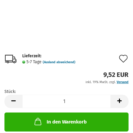
Lieferzeit:
A
5-7 Tage
(Ausland abweichend)
d
9,52 EUR
M
inkl. 19% MwSt. zzgl.
Versand
Stück:
Stück
In den Warenkorb