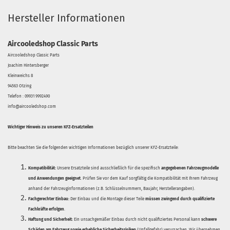
Hersteller Informationen
Aircooledshop Classic Parts
Aircooledshop Classic Parts
Joachim Hintersberger
Kleinweichs 8
94563 Otzing
Telefon : 09931 9992490
info@aircooledshop.com
Wichtiger Hinweis zu unseren KFZ-Ersatzteilen
Bitte beachten Sie die folgenden wichtigen Informationen bezüglich unserer KFZ-Ersatzteile:
Kompatibilität:
Unsere Ersatzteile sind ausschließlich für die spezifisch
angegebenen Fahrzeugmodelle
und Anwendungen geeignet
. Prüfen Sie vor dem Kauf sorgfältig die Kompatibilität mit Ihrem Fahrzeug
anhand der Fahrzeuginformationen (z.B. Schlüsselnummern, Baujahr, Herstellerangaben).
Fachgerechter Einbau:
Der Einbau und die Montage dieser Teile
müssen zwingend durch qualifizierte
Fachkräfte erfolgen
.
Haftung und Sicherheit:
Ein unsachgemäßer Einbau durch nicht qualifiziertes Personal kann
schwere
Schäden am Fahrzeug sowie erhebliche Sicherheitsrisiken
(Unfallgefahr) verursachen. Wir übernehmen