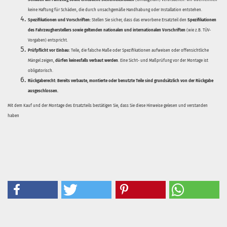
keine Haftung für Schäden, die durch unsachgemäße Handhabung oder Installation entstehen.
Spezifikationen und Vorschriften:
Stellen Sie sicher, dass das erworbene Ersatzteil den
Spezifikationen
des Fahrzeugherstellers sowie geltenden nationalen und internationalen Vorschriften
(wie z.B. TÜV-
Vorgaben) entspricht.
Prüfpflicht vor Einbau:
Teile, die falsche Maße oder Spezifikationen aufweisen oder offensichtliche
Mängel zeigen,
dürfen keinesfalls verbaut werden
. Eine Sicht- und Maßprüfung vor der Montage ist
obligatorisch.
Rückgaberecht:
Bereits verbaute, montierte oder benutzte Teile sind grundsätzlich von der Rückgabe
ausgeschlossen.
Mit dem Kauf und der Montage des Ersatzteils bestätigen Sie, dass Sie diese Hinweise gelesen und verstanden
haben