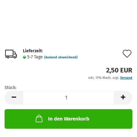
Lieferzeit:
A
5-7 Tage
(Ausland abweichend)
d
2,50 EUR
M
inkl. 19% MwSt. zzgl.
Versand
Stück:
Stück
In den Warenkorb