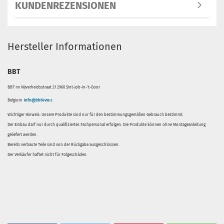
KUNDENREZENSIONEN
Hersteller Informationen
BBT
BBT nv Nijverheidsstraat 21 2960 Sint-job-in-'t-Goor
Belgium
info@bbt4vw.c
Wichtiger Hinweis: Unsere Produkte sind nur für den bestimmungsgemäßen Gebrauch bestimmt.
Der Einbau darf nur durch qualifiziertes Fachpersonal erfolgen. Die Produkte können ohne Montageanleitung
geliefert werden.
Bereits verbaute Teile sind von der Rückgabe ausgeschlossen.
Der Verkäufer haftet nicht für Folgeschäden.