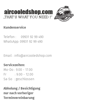
Kundenservice
Telefon :
09931 92 99 490
WhatsApp:
09931 92 99 490
Email : info@aircooledshop.com
Servicezeiten:
Mo-Do : 9.00 - 17.00
Fr : 9.00 - 12.00
Sa-So : geschlossen
Abholung / Besichtigung
nur nach vorheriger
Terminvereinbarung