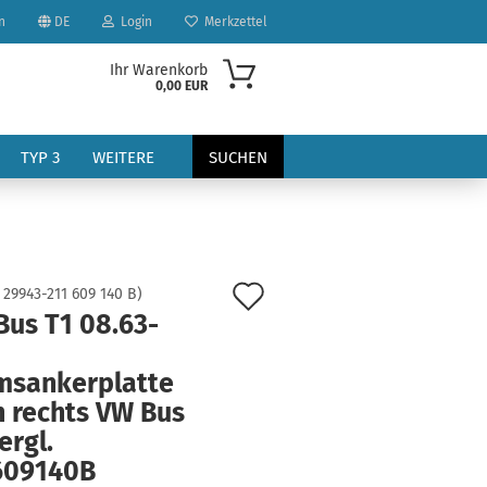
n
DE
Login
Merkzettel
Ihr Warenkorb
0,00 EUR
TYP 3
WEITERE
SUCHEN
Auf
:
29943-211 609 140 B
)
Bus T1 08.63-
den
?
Merkzettel
msankerplatte
n rechts VW Bus
ergl.
609140B