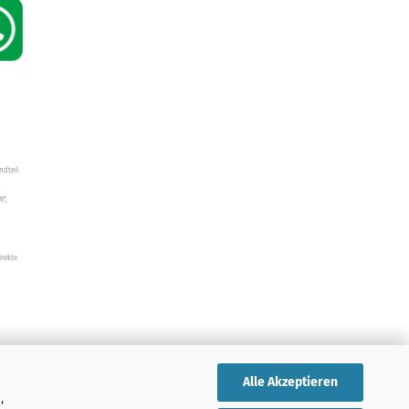
ndteil
W",
irekte
Alle Akzeptieren
,