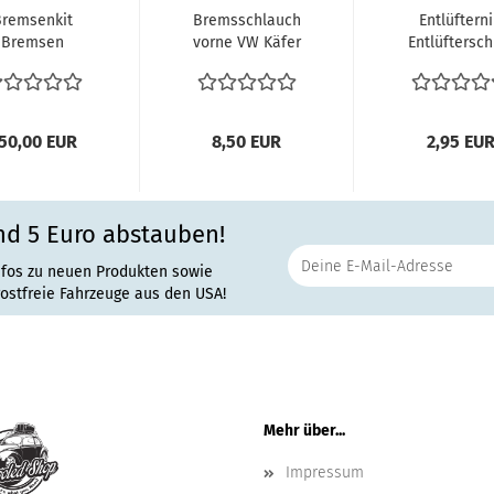
Bremsenkit
Bremsschlauch
Entlüftern
Bremsen
vorne VW Käfer
Entlüftersc
derachse für
Karmann 3.64-
Bremsflüss
 Bus T1 T2a
7.66 & VW...
Radbremszyli
Bj.63-70...
50,00 EUR
8,50 EUR
2,95 EU
nd 5 Euro abstauben!
nfos zu neuen Produkten sowie
rostfreie Fahrzeuge aus den USA!
Mehr über...
Impressum