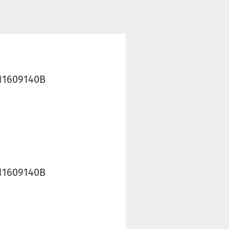
211609140B
211609140B