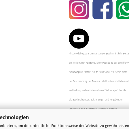
Aircooledshop.com , Hintersberger Joachim ist kein Besta
des Volkswagen Konzerns. Die Verwendung der Begriffe "V
"Volkswagen", "Käfer", "Golf", "Bus" oder "Porsche" dient
der Beschreibung der Teile und stellt in keinem Fall eine d
Verbindung zu dem Unternehmen "Volkswagen" her/da.
Die Beschreibungen, Zeichnungen und Angaben zur
Verwendung sind sorgfältig überprüft worden.
Technologien
nbietern, um die ordentliche Funktionsweise der Website zu gewährleisten