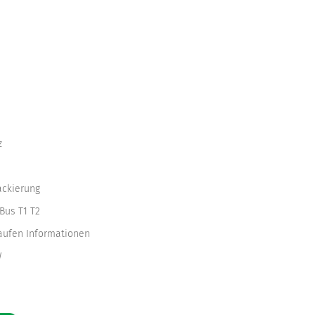
z
ackierung
Bus T1 T2
kaufen Informationen
W