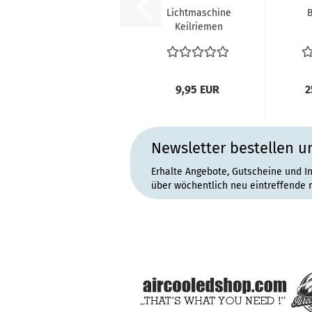
Lichtmaschine
Keilriemen
Bosch /
Vor
Continental
VW
Riemenscheibe...
9,95 EUR
2
Newsletter bestellen u
Erhalte Angebote, Gutscheine und I
über wöchentlich neu eintreffende 