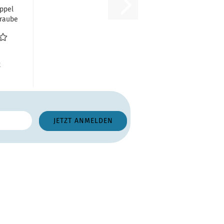
ippel
hraube
ikeit
nder...
R