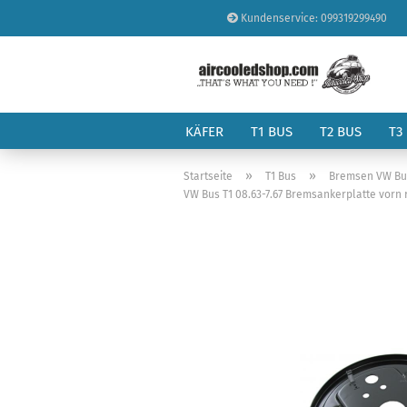
Kundenservice: 099319299490
KÄFER
T1 BUS
T2 BUS
T3
»
»
Startseite
T1 Bus
Bremsen VW Bus
VW Bus T1 08.63-7.67 Bremsankerplatte vorn 